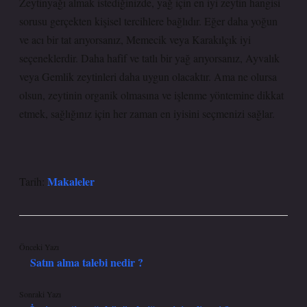
Zeytinyağı almak istediğinizde, yağ için en iyi zeytin hangisi
sorusu gerçekten kişisel tercihlere bağlıdır. Eğer daha yoğun
ve acı bir tat arıyorsanız, Memecik veya Karakılçık iyi
seçeneklerdir. Daha hafif ve tatlı bir yağ arıyorsanız, Ayvalık
veya Gemlik zeytinleri daha uygun olacaktır. Ama ne olursa
olsun, zeytinin organik olmasına ve işlenme yöntemine dikkat
etmek, sağlığınız için her zaman en iyisini seçmenizi sağlar.
Makaleler
Tarih:
Önceki Yazı
Satın alma talebi nedir ?
Sonraki Yazı