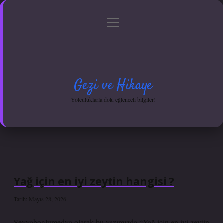
menüyü
Anasayfa
Gizlilik Politikası
Yasal Uyarı
aç
Hakkımızda
Gezi ve Hikaye
Yolculuklarla dolu eğlenceli bilgiler!
Yağ için en iyi zeytin hangisi ?
Tarih: Mayıs 28, 2026
Seyyahoglumedya olarak bu yazımızda “Yağ için en iyi zeytin