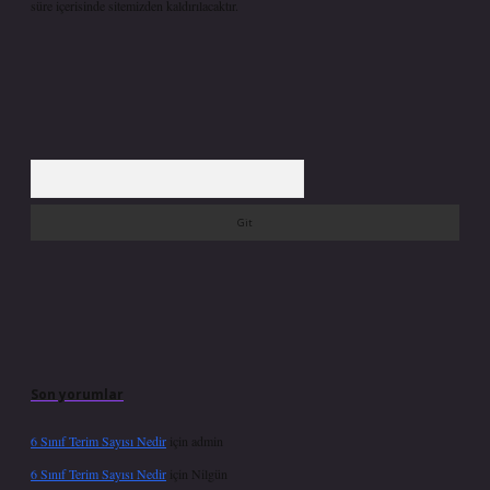
süre içerisinde sitemizden kaldırılacaktır.
Arama
Son yorumlar
6 Sınıf Terim Sayısı Nedir
için
admin
6 Sınıf Terim Sayısı Nedir
için
Nilgün