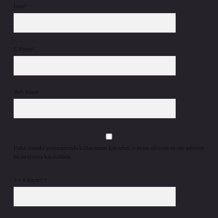
İsim*
E-Posta*
Web Sitesi
Daha sonraki yorumlarımda kullanılması için adım, e-posta adresim ve site adresim
bu tarayıcıya kaydedilsin.
7 + 8 kaçtır?
*