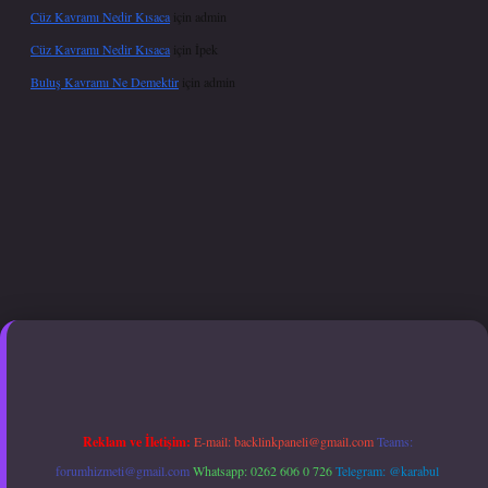
Cüz Kavramı Nedir Kısaca
için
admin
Cüz Kavramı Nedir Kısaca
için
İpek
Buluş Kavramı Ne Demektir
için
admin
etexper.xyz
hiltonbet güncel giriş
Reklam ve İletişim:
E-mail:
backlinkpaneli@gmail.com
Teams:
forumhizmeti@gmail.com
Whatsapp: 0262 606 0 726
Telegram: @karabul