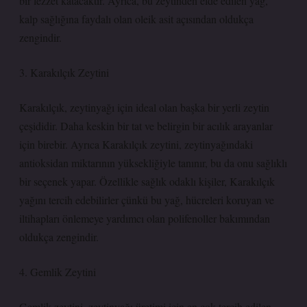
bir lezzet katacaktır. Ayrıca, bu zeytinden elde edilen yağ,
kalp sağlığına faydalı olan oleik asit açısından oldukça
zengindir.
3. Karakılçık Zeytini
Karakılçık, zeytinyağı için ideal olan başka bir yerli zeytin
çeşididir. Daha keskin bir tat ve belirgin bir acılık arayanlar
için birebir. Ayrıca Karakılçık zeytini, zeytinyağındaki
antioksidan miktarının yüksekliğiyle tanınır, bu da onu sağlıklı
bir seçenek yapar. Özellikle sağlık odaklı kişiler, Karakılçık
yağını tercih edebilirler çünkü bu yağ, hücreleri koruyan ve
iltihapları önlemeye yardımcı olan polifenoller bakımından
oldukça zengindir.
4. Gemlik Zeytini
Gemlik zeytini, zeytinyağı üretimi için en çok tercih edilen