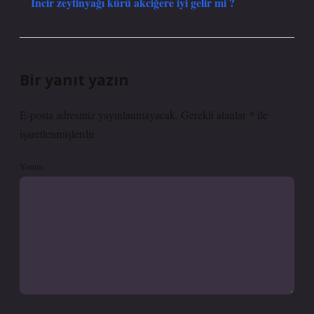
İncir zeytinyağı kürü akciğere iyi gelir mi ?
Bir yanıt yazın
E-posta adresiniz yayınlanmayacak.
Gerekli alanlar
*
ile
işaretlenmişlerdir
Yorum