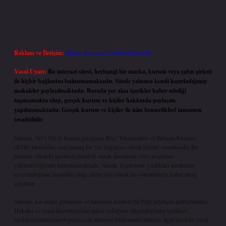
Reklam ve İletişim:
Skype: live:.cid.575569c608265c69
Yasal Uyarı:
Bu internet sitesi, herhangi bir marka, kurum veya şahıs şirketi
ile hiçbir bağlantısı bulunmamaktadır. Sitede yalnızca kendi hazırladığımız
makaleler paylaşılmaktadır. Burada yer alan içerikler haber niteliği
taşımamakta olup, gerçek kurum ve kişiler hakkında paylaşım
yapılmamaktadır. Gerçek kurum ve kişiler ile isim benzerlikleri tamamen
tesadüfidir.
Sitemiz, 5651 Sayılı Kanun gereğince Bilgi Teknolojileri ve İletişim Kurumu
(BTK) tarafından onaylanmış bir Yer Sağlayıcı olarak hizmet vermektedir. Bu
nedenle, sitedeki içerikleri proaktif olarak denetleme veya araştırma
yükümlülüğümüz bulunmamaktadır. Ancak, üyelerimiz yazdıkları içeriklerin
sorumluluğunu taşımakta olup, siteye üye olarak bu sorumluluğu kabul etmiş
sayılırlar.
Sitemiz, kar amacı gütmeyen ve tamamen ücretsiz bir bilgi paylaşım platformudur.
Hukuka ve yasal düzenlemelere aykırı olduğunu düşündüğünüz içerikleri,
backlinkpanelicomtr@gmail.com
adresine bildirmeniz halinde, ilgili içerikler yasal