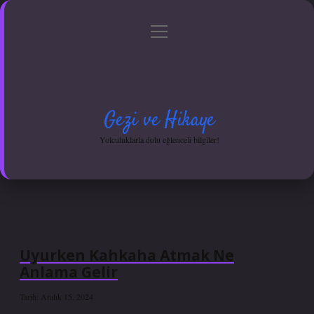
menüyü
Anasayfa
Gizlilik Politikası
Yasal Uyarı
aç
Hakkımızda
Gezi ve Hikaye
Yolculuklarla dolu eğlenceli bilgiler!
Uyurken Kahkaha Atmak Ne
Anlama Gelir
Tarih: Aralık 15, 2024