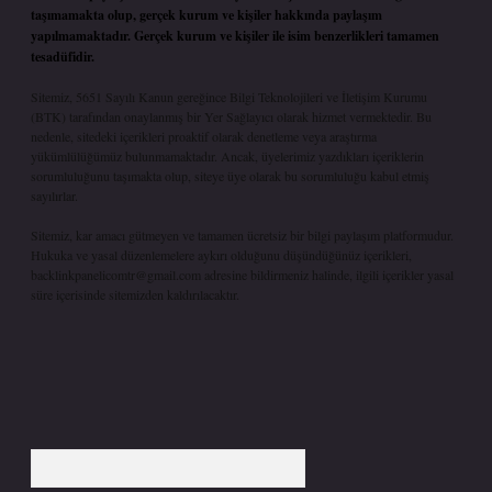
taşımamakta olup, gerçek kurum ve kişiler hakkında paylaşım
yapılmamaktadır. Gerçek kurum ve kişiler ile isim benzerlikleri tamamen
tesadüfidir.
Sitemiz, 5651 Sayılı Kanun gereğince Bilgi Teknolojileri ve İletişim Kurumu
(BTK) tarafından onaylanmış bir Yer Sağlayıcı olarak hizmet vermektedir. Bu
nedenle, sitedeki içerikleri proaktif olarak denetleme veya araştırma
yükümlülüğümüz bulunmamaktadır. Ancak, üyelerimiz yazdıkları içeriklerin
sorumluluğunu taşımakta olup, siteye üye olarak bu sorumluluğu kabul etmiş
sayılırlar.
Sitemiz, kar amacı gütmeyen ve tamamen ücretsiz bir bilgi paylaşım platformudur.
Hukuka ve yasal düzenlemelere aykırı olduğunu düşündüğünüz içerikleri,
backlinkpanelicomtr@gmail.com
adresine bildirmeniz halinde, ilgili içerikler yasal
süre içerisinde sitemizden kaldırılacaktır.
Arama