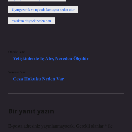
Uyurgezerlik ve uykuda konuşma neden olur
Yataktan düşmek neden olur
Önceki Yazı
Yetişkinlerde Iç Ateş Nereden Ölçülür
Sonraki Yazı
Ceza Hukuku Neden Var
Bir yanıt yazın
E-posta adresiniz yayınlanmayacak.
Gerekli alanlar
*
ile