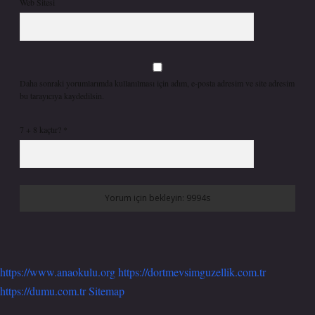
Web Sitesi
Daha sonraki yorumlarımda kullanılması için adım, e-posta adresim ve site adresim
bu tarayıcıya kaydedilsin.
7 + 8 kaçtır?
*
https://www.anaokulu.org
https://dortmevsimguzellik.com.tr
https://dumu.com.tr
Sitemap