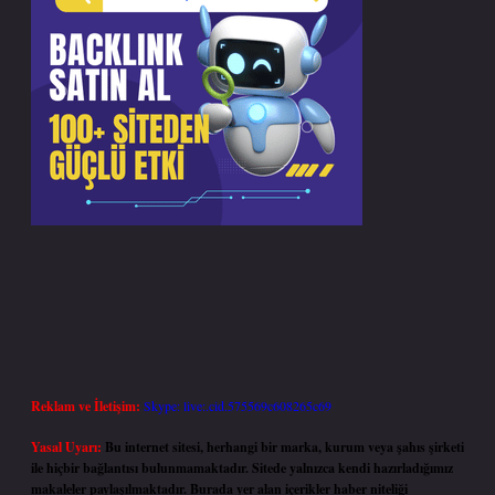
Reklam ve İletişim:
Skype: live:.cid.575569c608265c69
Yasal Uyarı:
Bu internet sitesi, herhangi bir marka, kurum veya şahıs şirketi
ile hiçbir bağlantısı bulunmamaktadır. Sitede yalnızca kendi hazırladığımız
makaleler paylaşılmaktadır. Burada yer alan içerikler haber niteliği