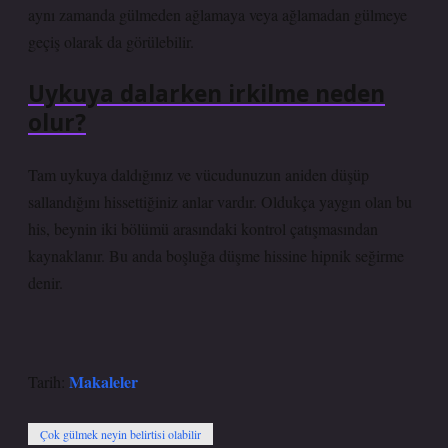
aynı zamanda gülmeden ağlamaya veya ağlamadan gülmeye
geçiş olarak da görülebilir.
Uykuya dalarken irkilme neden
olur?
Tam uykuya daldığınız ve vücudunuzun aniden düşüp
sallandığını hissettiğiniz anlar vardır. Oldukça yaygın olan bu
his, beynin iki bölümü arasındaki kontrol çatışmasından
kaynaklanır. Bu anda boşluğa düşme hissine hipnik seğirme
denir.
Makaleler
Tarih:
Çok gülmek neyin belirtisi olabilir