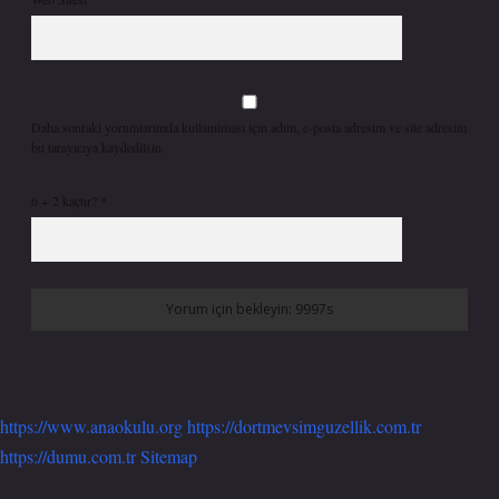
Daha sonraki yorumlarımda kullanılması için adım, e-posta adresim ve site adresim
bu tarayıcıya kaydedilsin.
6 + 2 kaçtır?
*
https://www.anaokulu.org
https://dortmevsimguzellik.com.tr
https://dumu.com.tr
Sitemap