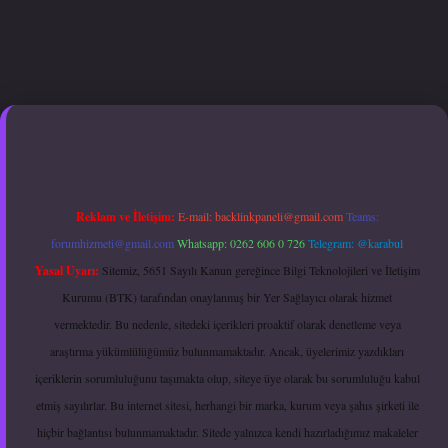
exper giriş adresi güncellendi
betexper.xyz
hiltonbet güncel giriş
Reklam ve İletişim:
E-mail:
backlinkpaneli@gmail.com
Teams:
forumhizmeti@gmail.com
Whatsapp: 0262 606 0 726
Telegram: @karabul
Yasal Uyarı:
Sitemiz, 5651 Sayılı Kanun gereğince Bilgi Teknolojileri ve İletişim
Kurumu (BTK) tarafından onaylanmış bir Yer Sağlayıcı olarak hizmet
vermektedir. Bu nedenle, sitedeki içerikleri proaktif olarak denetleme veya
araştırma yükümlülüğümüz bulunmamaktadır. Ancak, üyelerimiz yazdıkları
içeriklerin sorumluluğunu taşımakta olup, siteye üye olarak bu sorumluluğu kabul
etmiş sayılırlar. Bu internet sitesi, herhangi bir marka, kurum veya şahıs şirketi ile
hiçbir bağlantısı bulunmamaktadır. Sitede yalnızca kendi hazırladığımız makaleler