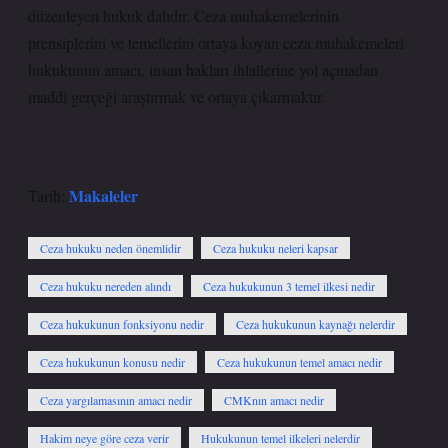
düzenleyen hukuk dalıdır. Ceza muhakemelerinin
prensiplerini ve temellerini ortaya koyan ceza muhakemeleri
hukukunun amacı, insan hakları ihlallerine yol açmadan
maddi gerçeği araştırmak ve ortaya çıkarmaktır.
Makaleler
Tarih:
Ceza hukuku neden önemlidir
Ceza hukuku neleri kapsar
Ceza hukuku nereden alındı
Ceza hukukunun 3 temel ilkesi nedir
Ceza hukukunun fonksiyonu nedir
Ceza hukukunun kaynağı nelerdir
Ceza hukukunun konusu nedir
Ceza hukukunun temel amacı nedir
Ceza yargılamasının amacı nedir
CMKnın amacı nedir
Hakim neye göre ceza verir
Hukukunun temel ilkeleri nelerdir