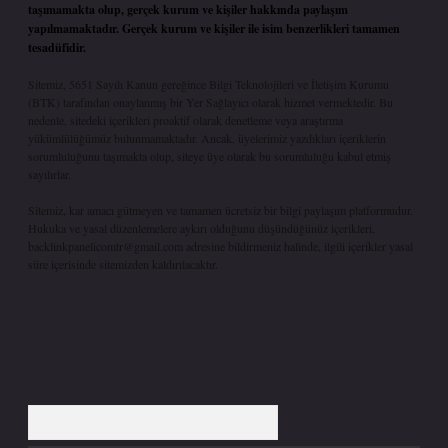
taşımamakta olup, gerçek kurum ve kişiler hakkında paylaşım
yapılmamaktadır. Gerçek kurum ve kişiler ile isim benzerlikleri tamamen
tesadüfidir.
Sitemiz, 5651 Sayılı Kanun gereğince Bilgi Teknolojileri ve İletişim Kurumu
(BTK) tarafından onaylanmış bir Yer Sağlayıcı olarak hizmet vermektedir. Bu
nedenle, sitedeki içerikleri proaktif olarak denetleme veya araştırma
yükümlülüğümüz bulunmamaktadır. Ancak, üyelerimiz yazdıkları içeriklerin
sorumluluğunu taşımakta olup, siteye üye olarak bu sorumluluğu kabul etmiş
sayılırlar.
Sitemiz, kar amacı gütmeyen ve tamamen ücretsiz bir bilgi paylaşım platformudur.
Hukuka ve yasal düzenlemelere aykırı olduğunu düşündüğünüz içerikleri,
backlinkpanelicomtr@gmail.com
adresine bildirmeniz halinde, ilgili içerikler yasal
süre içerisinde sitemizden kaldırılacaktır.
Arama