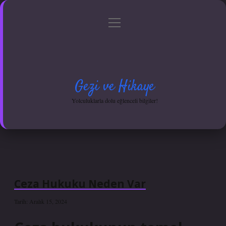
menüyü
Anasayfa
Gizlilik Politikası
Yasal Uyarı
aç
Hakkımızda
Gezi ve Hikaye
Yolculuklarla dolu eğlenceli bilgiler!
Ceza Hukuku Neden Var
Tarih: Aralık 15, 2024