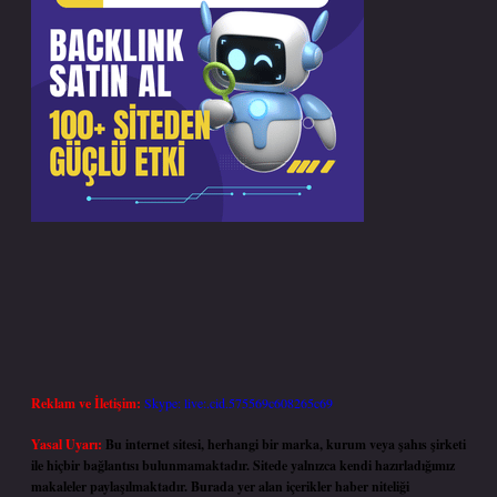
Reklam ve İletişim:
Skype: live:.cid.575569c608265c69
Yasal Uyarı:
Bu internet sitesi, herhangi bir marka, kurum veya şahıs şirketi
ile hiçbir bağlantısı bulunmamaktadır. Sitede yalnızca kendi hazırladığımız
makaleler paylaşılmaktadır. Burada yer alan içerikler haber niteliği