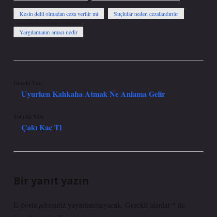
Kesin delil olmadan ceza verilir mi
Suçlular neden cezalandırılır
Yargılamanın amacı nedir
Önceki Yazı
Uyurken Kahkaha Atmak Ne Anlama Gelir
Sonraki Yazı
Çakı Kac Tl
Bir yanıt yazın
E-posta adresiniz yayınlanmayacak.
Gerekli alanlar
*
ile