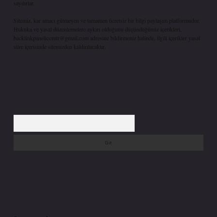
sayılırlar.
Sitemiz, kar amacı gütmeyen ve tamamen ücretsiz bir bilgi paylaşım platformudur.
Hukuka ve yasal düzenlemelere aykırı olduğunu düşündüğünüz içerikleri,
backlinkpanelicomtr@gmail.com
adresine bildirmeniz halinde, ilgili içerikler yasal
süre içerisinde sitemizden kaldırılacaktır.
Arama