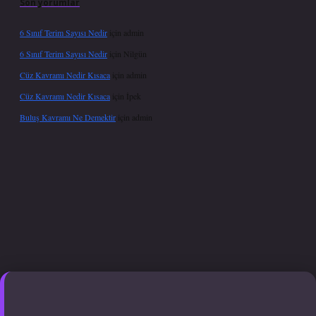
Son yorumlar
6 Sınıf Terim Sayısı Nedir
için
admin
6 Sınıf Terim Sayısı Nedir
için
Nilgün
Cüz Kavramı Nedir Kısaca
için
admin
Cüz Kavramı Nedir Kısaca
için
İpek
Buluş Kavramı Ne Demektir
için
admin
exper.xyz
hiltonbet güncel giriş