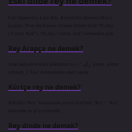
Eski dilde rey ne demek?
Eski İspanyolca, Latin Rēx, Rēgem’den (İspanyol Rey’e
kıyasla), Proto-Im-Europe-Avrupa Dilinin Sözü *H₃rḗǵs
(“Cetvel, Kral”). *H₃rḗǵs (“cetvel, kral”) kelimeden gelir.
Rey Arapça ne demek?
Arap radyasyon kökü kökünden raˀy رأي “1. görme, görme
yeteneği, 2. kan” kelimesinden alıntı yapılır.
Kürtçe rey ne demek?
Kürt’teki “Rey” kelimesinin çevirisi Kürt’teki “Rey”, “Rey”
ifadesinin en iyi çevirileridir.
Rey dinde ne demek?