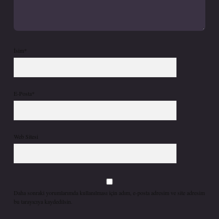
İsim*
E-Posta*
Web Sitesi
Daha sonraki yorumlarımda kullanılması için adım, e-posta adresim ve site adresim
bu tarayıcıya kaydedilsin.