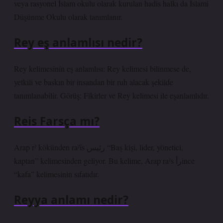
veya rasyonel İslam okulu olarak kurulan hadis halkı da İslami
Düşünme Okulu olarak tanımlanır.
Rey eş anlamlısı nedir?
Rey kelimesinin eş anlamlısı: Rey kelimesi bilinmese de,
yetkili ve baskın bir insandan bir ruh alacak şekilde
tanımlanabilir. Görüş: Fikirler ve Rey kelimesi ile eşanlamlıdır.
Reis Farsça mı?
Arap rˀ kökünden raˀīs رئيس “Baş kişi, lider, yönetici,
kaptan” kelimesinden geliyor. Bu kelime, Arap raˀs رأince
“kafa” kelimesinin sıfatıdır.
Reyya anlamı nedir?