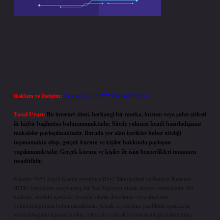
Reklam ve İletişim:
Skype: live:.cid.575569c608265c69
Yasal Uyarı:
Bu internet sitesi, herhangi bir marka, kurum veya şahıs şirketi
ile hiçbir bağlantısı bulunmamaktadır. Sitede yalnızca kendi hazırladığımız
makaleler paylaşılmaktadır. Burada yer alan içerikler haber niteliği
taşımamakta olup, gerçek kurum ve kişiler hakkında paylaşım
yapılmamaktadır. Gerçek kurum ve kişiler ile isim benzerlikleri tamamen
tesadüfidir.
Sitemiz, 5651 Sayılı Kanun gereğince Bilgi Teknolojileri ve İletişim Kurumu
(BTK) tarafından onaylanmış bir Yer Sağlayıcı olarak hizmet vermektedir. Bu
nedenle, sitedeki içerikleri proaktif olarak denetleme veya araştırma
yükümlülüğümüz bulunmamaktadır. Ancak, üyelerimiz yazdıkları içeriklerin
sorumluluğunu taşımakta olup, siteye üye olarak bu sorumluluğu kabul etmiş