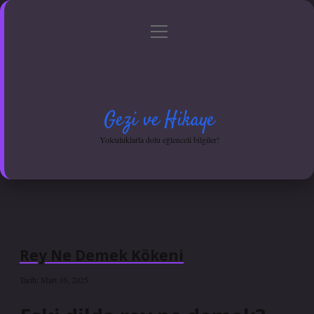
menüyü
Anasayfa
Gizlilik Politikası
Yasal Uyarı
aç
Hakkımızda
Gezi ve Hikaye
Yolculuklarla dolu eğlenceli bilgiler!
Rey Ne Demek Kökeni
Tarih: Mart 16, 2025