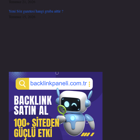
Temmuz 21, 2026
Yeni Söz gazetesi hangi gruba aittir ?
Temmuz 15, 2026