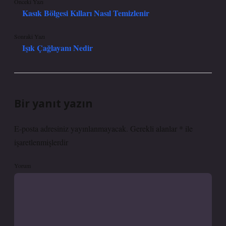
Önceki Yazı
Kasık Bölgesi Kılları Nasıl Temizlenir
Sonraki Yazı
Işık Çağlayanı Nedir
Bir yanıt yazın
E-posta adresiniz yayınlanmayacak.
Gerekli alanlar
*
ile
işaretlenmişlerdir
Yorum