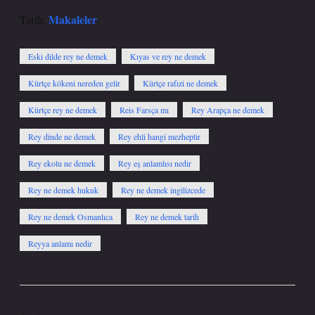
Makaleler
Tarih:
Eski dilde rey ne demek
Kıyas ve rey ne demek
Kürtçe kökeni nereden gelir
Kürtçe rafızi ne demek
Kürtçe rey ne demek
Reis Farsça mı
Rey Arapça ne demek
Rey dinde ne demek
Rey ehli hangi mezheptir
Rey ekolu ne demek
Rey eş anlamlısı nedir
Rey ne demek hukuk
Rey ne demek ingilizcede
Rey ne demek Osmanlıca
Rey ne demek tarih
Reyya anlamı nedir