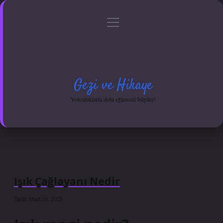
menüyü
Anasayfa
Gizlilik Politikası
Yasal Uyarı
aç
Hakkımızda
Gezi ve Hikaye
Yolculuklarla dolu eğlenceli bilgiler!
Işık Çağlayanı Nedir
Tarih: Mart 16, 2025