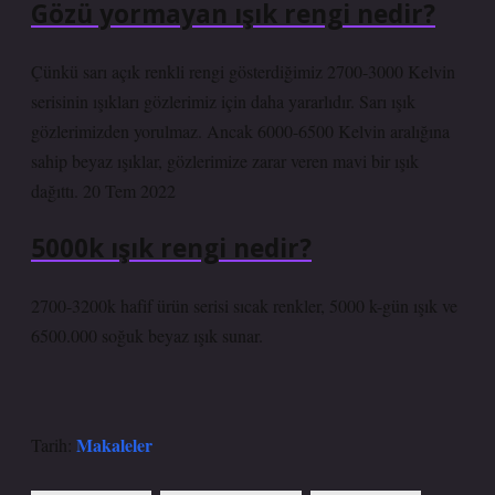
Gözü yormayan ışık rengi nedir?
Çünkü sarı açık renkli rengi gösterdiğimiz 2700-3000 Kelvin
serisinin ışıkları gözlerimiz için daha yararlıdır. Sarı ışık
gözlerimizden yorulmaz. Ancak 6000-6500 Kelvin aralığına
sahip beyaz ışıklar, gözlerimize zarar veren mavi bir ışık
dağıttı. 20 Tem 2022
5000k ışık rengi nedir?
2700-3200k hafif ürün serisi sıcak renkler, 5000 k-gün ışık ve
6500.000 soğuk beyaz ışık sunar.
Makaleler
Tarih: