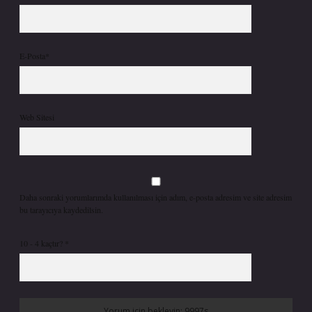
E-Posta*
Web Sitesi
Daha sonraki yorumlarımda kullanılması için adım, e-posta adresim ve site adresim
bu tarayıcıya kaydedilsin.
10 - 4 kaçtır?
*