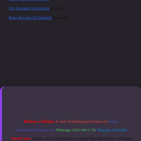
Cüz Kavramı Nedir Kısaca
için
İpek
Buluş Kavramı Ne Demektir
için
admin
xper giriş adresi güncellendi
betexper.xyz
hiltonbet güncel giriş
Reklam ve İletişim:
E-mail:
backlinkpaneli@gmail.com
Teams:
forumhizmeti@gmail.com
Whatsapp: 0262 606 0 726
Telegram: @karabul
Yasal Uyarı:
Sitemiz, 5651 Sayılı Kanun gereğince Bilgi Teknolojileri ve İletişim