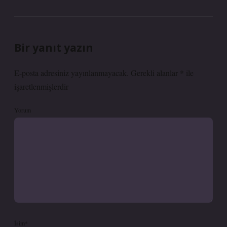
Bir yanıt yazın
E-posta adresiniz yayınlanmayacak.
Gerekli alanlar
*
ile
işaretlenmişlerdir
Yorum
İsim*