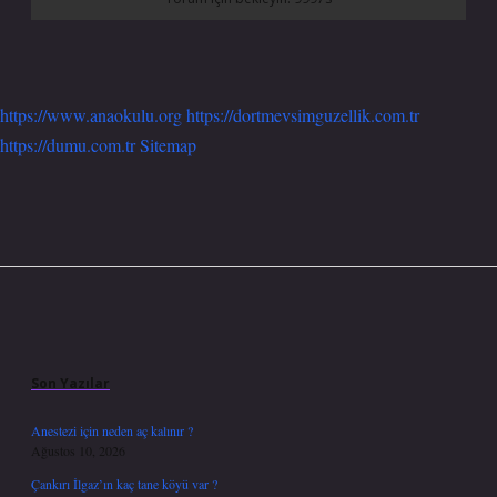
https://www.anaokulu.org
https://dortmevsimguzellik.com.tr
https://dumu.com.tr
Sitemap
Sidebar
Son Yazılar
Anestezi için neden aç kalınır ?
Ağustos 10, 2026
Çankırı İlgaz’ın kaç tane köyü var ?