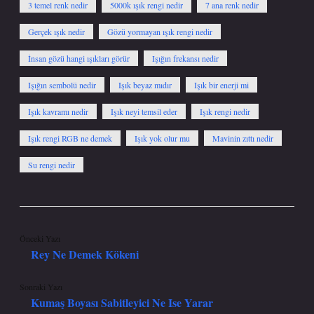
3 temel renk nedir
5000k ışık rengi nedir
7 ana renk nedir
Gerçek ışık nedir
Gözü yormayan ışık rengi nedir
İnsan gözü hangi ışıkları görür
Işığın frekansı nedir
Işığın sembolü nedir
Işık beyaz mıdır
Işık bir enerji mi
Işık kavramı nedir
Işık neyi temsil eder
Işık rengi nedir
Işık rengi RGB ne demek
Işık yok olur mu
Mavinin zıttı nedir
Su rengi nedir
Önceki Yazı
Rey Ne Demek Kökeni
Sonraki Yazı
Kumaş Boyası Sabitleyici Ne Ise Yarar