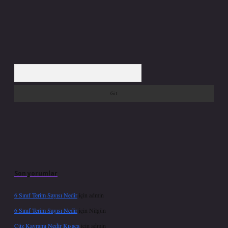
Arama
Son yorumlar
6 Sınıf Terim Sayısı Nedir
için
admin
6 Sınıf Terim Sayısı Nedir
için
Nilgün
Cüz Kavramı Nedir Kısaca
için
admin