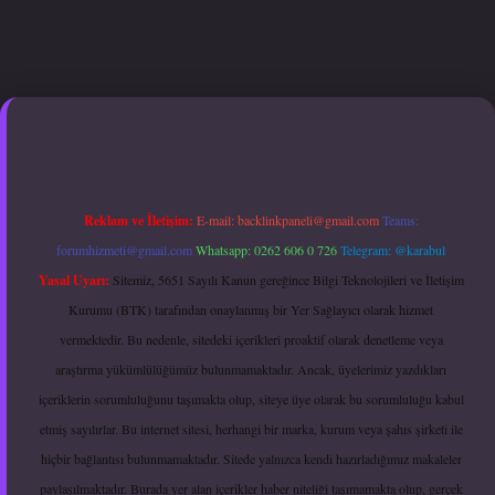
xper.xyz
hiltonbet güncel giriş
Reklam ve İletişim:
E-mail:
backlinkpaneli@gmail.com
Teams:
forumhizmeti@gmail.com
Whatsapp: 0262 606 0 726
Telegram: @karabul
Yasal Uyarı:
Sitemiz, 5651 Sayılı Kanun gereğince Bilgi Teknolojileri ve İletişim
Kurumu (BTK) tarafından onaylanmış bir Yer Sağlayıcı olarak hizmet
vermektedir. Bu nedenle, sitedeki içerikleri proaktif olarak denetleme veya
araştırma yükümlülüğümüz bulunmamaktadır. Ancak, üyelerimiz yazdıkları
içeriklerin sorumluluğunu taşımakta olup, siteye üye olarak bu sorumluluğu kabul
etmiş sayılırlar. Bu internet sitesi, herhangi bir marka, kurum veya şahıs şirketi ile
hiçbir bağlantısı bulunmamaktadır. Sitede yalnızca kendi hazırladığımız makaleler
paylaşılmaktadır. Burada yer alan içerikler haber niteliği taşımamakta olup, gerçek