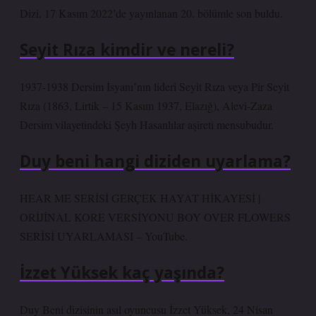
Dizi, 17 Kasım 2022’de yayınlanan 20. bölümle son buldu.
Seyit Rıza kimdir ve nereli?
1937-1938 Dersim İsyanı’nın lideri Seyit Rıza veya Pir Seyit
Rıza (1863, Lirtik – 15 Kasım 1937, Elazığ), Alevi-Zaza
Dersim vilayetindeki Şeyh Hasanlılar aşireti mensubudur.
Duy beni hangi diziden uyarlama?
HEAR ME SERİSİ GERÇEK HAYAT HİKAYESİ |
ORİJİNAL KORE VERSİYONU BOY OVER FLOWERS
SERİSİ UYARLAMASI – YouTube.
İzzet Yüksek kaç yaşında?
Duy Beni dizisinin asıl oyuncusu İzzet Yüksek, 24 Nisan