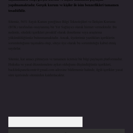
yapılmamaktadır. Gerçek kurum ve kişiler ile isim benzerlikleri tamamen
tesadüfidir.
Sitemiz, 5651 Sayılı Kanun gereğince Bilgi Teknolojileri ve İletişim Kurumu
(BTK) tarafından onaylanmış bir Yer Sağlayıcı olarak hizmet vermektedir. Bu
nedenle, sitedeki içerikleri proaktif olarak denetleme veya araştırma
yükümlülüğümüz bulunmamaktadır. Ancak, üyelerimiz yazdıkları içeriklerin
sorumluluğunu taşımakta olup, siteye üye olarak bu sorumluluğu kabul etmiş
sayılırlar.
Sitemiz, kar amacı gütmeyen ve tamamen ücretsiz bir bilgi paylaşım platformudur.
Hukuka ve yasal düzenlemelere aykırı olduğunu düşündüğünüz içerikleri,
backlinkpanelicomtr@gmail.com
adresine bildirmeniz halinde, ilgili içerikler yasal
süre içerisinde sitemizden kaldırılacaktır.
Arama