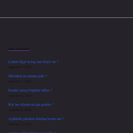
Sidebar
Son Yazılar
Çankırı İlgaz’ın kaç tane köyü var ?
Ağustos 9, 2026
Müstahsil ne anlama gelir ?
Ağustos 7, 2026
Esenler nereye bağlıdır adliye ?
Ağustos 6, 2026
Kur’an-ı Kerim ne için gönder ?
Ağustos 6, 2026
Ayakkabı yıkarken deterjan konur mu ?
Ağustos 5, 2026
Antijen-antikor birleşmesi nedir ?