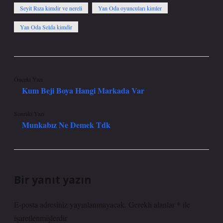
Seyit Rıza kimdir ve nereli
Yan Oda oyuncuları kimler
Yan Oda Selda kimdir
Önceki Yazı
Kum Beji Boya Hangi Markada Var
Sonraki Yazı
Munkabız Ne Demek Tdk
Bir yanıt yazın
E-posta adresiniz yayınlanmayacak.
Gerekli alanlar
*
ile
işaretlenmişlerdir