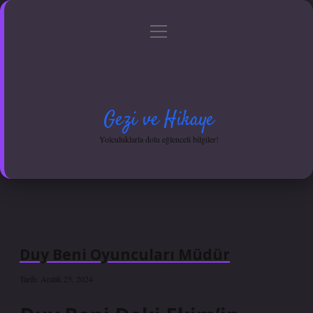
menüyü
Anasayfa
Gizlilik Politikası
Yasal Uyarı
aç
Hakkımızda
Gezi ve Hikaye
Yolculuklarla dolu eğlenceli bilgiler!
Duy Beni Oyuncuları Müdür
Tarih: Aralık 25, 2024