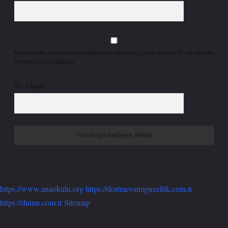
Daha sonraki yorumlarımda kullanılması için adım, e-posta adresim ve site adresim
bu tarayıcıya kaydedilsin.
10 - 4 kaçtır?
*
https://www.anaokulu.org
https://dortmevsimguzellik.com.tr
https://dumu.com.tr
Sitemap