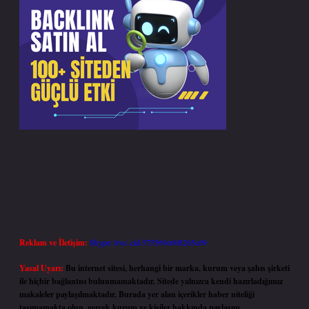
Reklam ve İletişim:
Skype: live:.cid.575569c608265c69
Yasal Uyarı:
Bu internet sitesi, herhangi bir marka, kurum veya şahıs şirketi
ile hiçbir bağlantısı bulunmamaktadır. Sitede yalnızca kendi hazırladığımız
makaleler paylaşılmaktadır. Burada yer alan içerikler haber niteliği
taşımamakta olup, gerçek kurum ve kişiler hakkında paylaşım