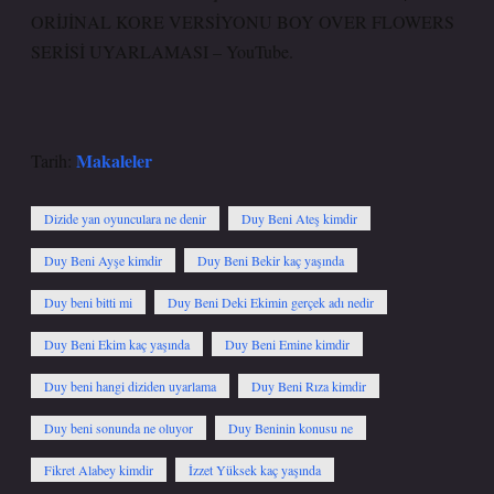
ORİJİNAL KORE VERSİYONU BOY OVER FLOWERS
SERİSİ UYARLAMASI – YouTube.
Makaleler
Tarih:
Dizide yan oyunculara ne denir
Duy Beni Ateş kimdir
Duy Beni Ayşe kimdir
Duy Beni Bekir kaç yaşında
Duy beni bitti mi
Duy Beni Deki Ekimin gerçek adı nedir
Duy Beni Ekim kaç yaşında
Duy Beni Emine kimdir
Duy beni hangi diziden uyarlama
Duy Beni Rıza kimdir
Duy beni sonunda ne oluyor
Duy Beninin konusu ne
Fikret Alabey kimdir
İzzet Yüksek kaç yaşında