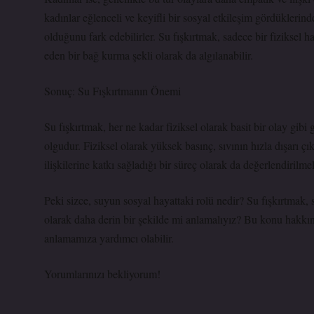
kadınlar eğlenceli ve keyifli bir sosyal etkileşim gördüklerin
olduğunu fark edebilirler. Su fışkırtmak, sadece bir fiziksel h
eden bir bağ kurma şekli olarak da algılanabilir.
Sonuç: Su Fışkırtmanın Önemi
Su fışkırtmak, her ne kadar fiziksel olarak basit bir olay gibi
olgudur. Fiziksel olarak yüksek basınç, sıvının hızla dışarı ç
ilişkilerine katkı sağladığı bir süreç olarak da değerlendirilmel
Peki sizce, suyun sosyal hayattaki rolü nedir? Su fışkırtmak,
olarak daha derin bir şekilde mi anlamalıyız? Bu konu hakkı
anlamamıza yardımcı olabilir.
Yorumlarınızı bekliyorum!