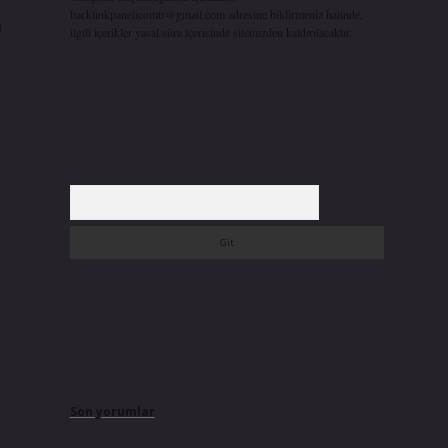
backlinkpanelicomtr@gmail.com
adresine bildirmeniz halinde,
n
ilgili içerikler yasal süre içerisinde sitemizden kaldırılacaktır.
Arama
Son yorumlar