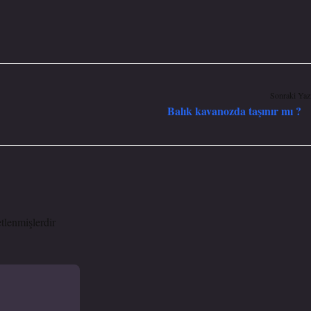
Sonraki Yaz
Balık kavanozda taşınır mı ?
etlenmişlerdir