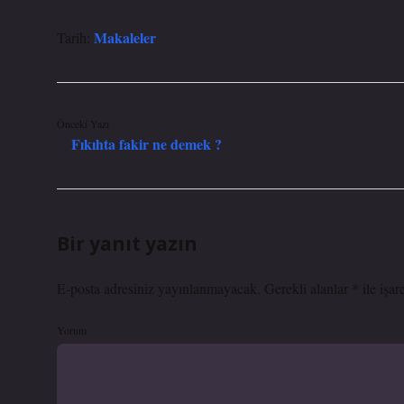
Makaleler
Tarih:
Önceki Yazı
Fıkıhta fakir ne demek ?
Bir yanıt yazın
E-posta adresiniz yayınlanmayacak.
Gerekli alanlar
*
ile işar
Yorum