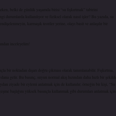
en, belki de günlük yaşamda birisi “su fışkırtmak” tabirini
i durumlarda kullanılıyor ve fiziksel olarak nasıl işler? Bu yazıda, su
endişelenmeyin, karmaşık teoriler yerine, olayı basit ve anlaşılır bir
kından inceleyelim!
nçla bir noktadan dışarı doğru çıkması olarak tanımlanabilir. Fışkırtma,
dana gelir. Bu basınç, suyun normal akış hızından daha hızlı bir şekild
dan ziyade bir eylemi anlatmak için de kullanılır; örneğin bir kişi, “Su
 çeşme başlığını yüksek basınçla kullanmak gibi durumları anlatmak için