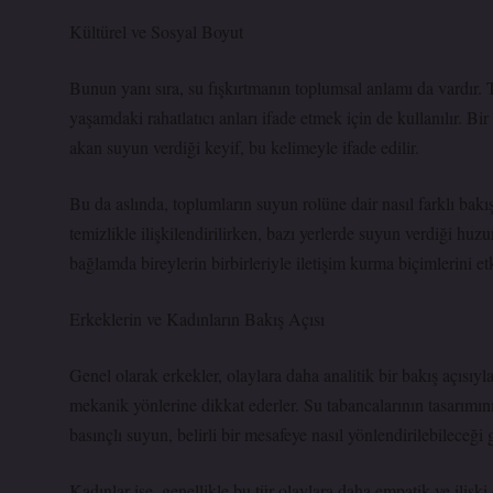
Kültürel ve Sosyal Boyut
Bunun yanı sıra, su fışkırtmanın toplumsal anlamı da vardır. 
yaşamdaki rahatlatıcı anları ifade etmek için de kullanılır. B
akan suyun verdiği keyif, bu kelimeyle ifade edilir.
Bu da aslında, toplumların suyun rolüne dair nasıl farklı bakış
temizlikle ilişkilendirilirken, bazı yerlerde suyun verdiği huz
bağlamda bireylerin birbirleriyle iletişim kurma biçimlerini etk
Erkeklerin ve Kadınların Bakış Açısı
Genel olarak erkekler, olaylara daha analitik bir bakış açısıy
mekanik yönlerine dikkat ederler. Su tabancalarının tasarımın
basınçlı suyun, belirli bir mesafeye nasıl yönlendirilebileceği g
Kadınlar ise, genellikle bu tür olaylara daha empatik ve ilişk