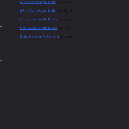
6 Sınıf Terim Sayısı Nedir
için
admin
6 Sınıf Terim Sayısı Nedir
için
Nilgün
Cüz Kavramı Nedir Kısaca
için
admin
Cüz Kavramı Nedir Kısaca
için
İpek
Buluş Kavramı Ne Demektir
için
admin
ı