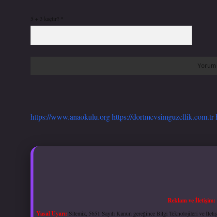
5 + 3 kaçtır?
*
https://www.anaokulu.org
https://dortmevsimguzellik.com.tr
Reklam ve İletişim:
Yasal Uyarı:
Sitemiz, 5651 Sayılı Kanun gereğince Bilgi Teknolojileri ve İlet