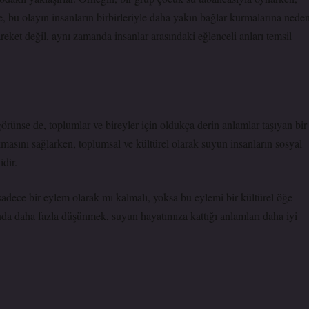
de, bu olayın insanların birbirleriyle daha yakın bağlar kurmalarına nede
areket değil, aynı zamanda insanlar arasındaki eğlenceli anları temsil
 görünse de, toplumlar ve bireyler için oldukça derin anlamlar taşıyan bir
ıkmasını sağlarken, toplumsal ve kültürel olarak suyun insanların sosyal
idir.
 sadece bir eylem olarak mı kalmalı, yoksa bu eylemi bir kültürel öğe
nda daha fazla düşünmek, suyun hayatımıza kattığı anlamları daha iyi