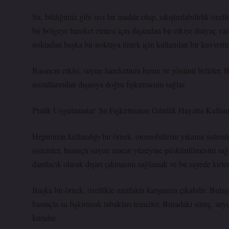
Su, bildiğimiz gibi sıvı bir madde olup, sıkıştırılabilirlik ö
bir bölgeye hareket etmesi için dışarıdan bir etkiye ihtiyaç var
noktadan başka bir noktaya itmek için kullanılan bir kuvvettir.
Basıncın etkisi, suyun hareketinin hızını ve yönünü belirler. 
nozullarından dışarıya doğru fışkırmasını sağlar.
Pratik Uygulamalar: Su Fışkırtmanın Günlük Hayatta Kullan
Hepimizin kullandığı bir örnek, otomobillerin yıkama sistemler
sistemler, basınçlı suyun aracın yüzeyine püskürtülmesini sağ
damlacık olarak dışarı çıkmasını sağlamak ve bu sayede kirler
Başka bir örnek, özellikle mutfakta karşımıza çıkabilir: Bula
basınçla su fışkırtarak tabakları temizler. Buradaki süreç, su
kurulur.