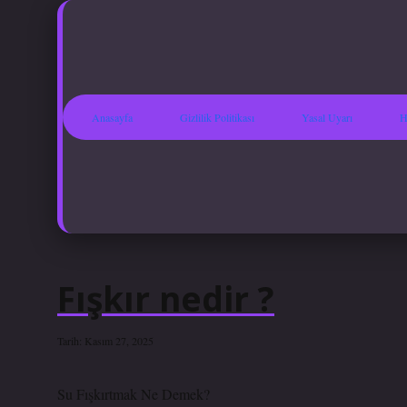
Anasayfa
Gizlilik Politikası
Yasal Uyarı
H
Fışkır nedir ?
Tarih: Kasım 27, 2025
Su Fışkırtmak Ne Demek?