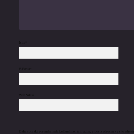
İsim*
E-Posta*
Web Sitesi
Daha sonraki yorumlarımda kullanılması için adım, e-posta adresim ve site adresi