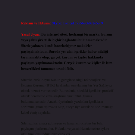
Reklam ve İletişim:
Skype: live:.cid.575569c608265c69
Yasal Uyarı:
Bu internet sitesi, herhangi bir marka, kurum
veya şahıs şirketi ile hiçbir bağlantısı bulunmamaktadır.
Sitede yalnızca kendi hazırladığımız makaleler
paylaşılmaktadır. Burada yer alan içerikler haber niteliği
taşımamakta olup, gerçek kurum ve kişiler hakkında
paylaşım yapılmamaktadır. Gerçek kurum ve kişiler ile isim
benzerlikleri tamamen tesadüfidir.
Sitemiz, 5651 Sayılı Kanun gereğince Bilgi Teknolojileri ve
İletişim Kurumu (BTK) tarafından onaylanmış bir Yer Sağlayıcı
olarak hizmet vermektedir. Bu nedenle, sitedeki içerikleri proaktif
olarak denetleme veya araştırma yükümlülüğümüz
bulunmamaktadır. Ancak, üyelerimiz yazdıkları içeriklerin
sorumluluğunu taşımakta olup, siteye üye olarak bu sorumluluğu
kabul etmiş sayılırlar.
Sitemiz, kar amacı gütmeyen ve tamamen ücretsiz bir bilgi
paylaşım platformudur. Hukuka ve yasal düzenlemelere aykırı
olduğunu düşündüğünüz içerikleri,