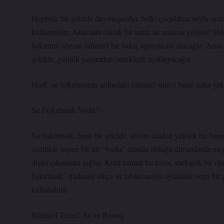
Hepimiz bir şekilde duymuşuzdur, belki çocukken suyla oynark
kullanmıştır. Ama tam olarak bu terim ne anlama geliyor? Hang
fışkırtma olayını bilimsel bir bakış açısıyla ele alacağız. Ama 
şekilde, günlük yaşamdan örneklerle açıklayacağız.
Hadi, su fışkırtmanın ardındaki bilimsel süreci biraz daha ya
Su Fışkırtmak Nedir?
Su fışkırtmak, basit bir şekilde, suyun aniden yüksek bir bası
özellikle suyun bir tür “baskı” altında olduğu durumlarda mey
dışarı çıkmasını sağlar. Kimi zaman bu terim, mekanik bir olay
fışkırtmak” ifadesini sıkça su tabancasıyla oynamak veya bir
kullanabilir.
Bilimsel Temel: Su ve Basınç