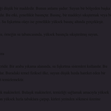
zelliği düşük bir maddedir. Bunun anlamı şudur: Suyun bir bölgeden başka
dır. Bu etki, genellikle basınçtır. Basınç, bir maddeyi sıkıştırmak veya b
 Su fışkırtma olayı ise genellikle yüksek basınç altında gerçekleşir.
Bu, örneğin su tabancasında, yüksek basınçla sıkıştırılmış suyun,
ımı
idir. Bir araba yıkama alanında, su fışkırtma sistemleri kullanılır. Bu
lar. Buradaki temel fiziksel ilke, suyun düşük hızda hareket eden bir
i temizlemektir.
şık makineleri. Bulaşık makineleri, temizliği sağlamak amacıyla yüksek
yun yüksek hızla tabaklara çarpıp, kirleri yerinden sökmesi üzerine