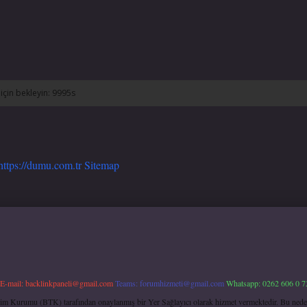
https://dumu.com.tr
Sitemap
E-mail:
backlinkpaneli@gmail.com
Teams:
forumhizmeti@gmail.com
Whatsapp: 0262 606 0 7
işim Kurumu (BTK) tarafından onaylanmış bir Yer Sağlayıcı olarak hizmet vermektedir. Bu neden