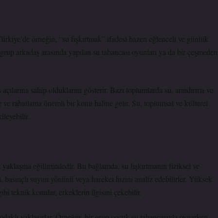
Türkiye’de örneğin, “su fışkırtmak” ifadesi bazen eğlenceli ve günlük
ir grup arkadaş arasında yapılan su tabancası oyunları ya da bir çeşmeden
 açılarına sahip olduklarını gösterir. Bazı toplumlarda su, arındırma ve
ur ve rahatlama önemli bir konu haline gelir. Su, toplumsal ve kültürel
ileyebilir.
la yaklaşma eğilimindedir. Bu bağlamda, su fışkırtmanın fiziksel ve
ı, basınçlı suyun yönünü veya hareket hızını analiz edebilirler. Yüksek
ibi teknik konular, erkeklerin ilgisini çekebilir.
i odaklı yaklaşırlar. Örneğin, bir grup çocuk su tabancasıyla oynarken,