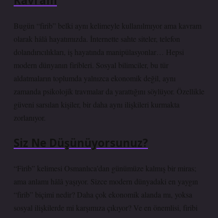
Kavram
Bugün “firib” belki aynı kelimeyle kullanılmıyor ama kavram
olarak hâlâ hayatımızda. İnternette sahte siteler, telefon
dolandırıcılıkları, iş hayatında manipülasyonlar… Hepsi
modern dünyanın firibleri. Sosyal bilimciler, bu tür
aldatmaların toplumda yalnızca ekonomik değil, aynı
zamanda psikolojik travmalar da yarattığını söylüyor. Özellikle
güveni sarsılan kişiler, bir daha aynı ilişkileri kurmakta
zorlanıyor.
Siz Ne Düşünüyorsunuz?
“Firib” kelimesi Osmanlıca’dan günümüze kalmış bir miras;
ama anlamı hâlâ yaşıyor. Sizce modern dünyadaki en yaygın
“firib” biçimi nedir? Daha çok ekonomik alanda mı, yoksa
sosyal ilişkilerde mi karşımıza çıkıyor? Ve en önemlisi, firibi