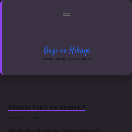
menüyü
Anasayfa
Gizlilik Politikası
Yasal Uyarı
aç
Hakkımızda
Gezi ve Hikaye
Yolculuklarla dolu eğlenceli bilgiler!
Fıkıhta fakir ne demek ?
Tarih: Kasım 27, 2025
Firib Ne Demek Osmanlıca?