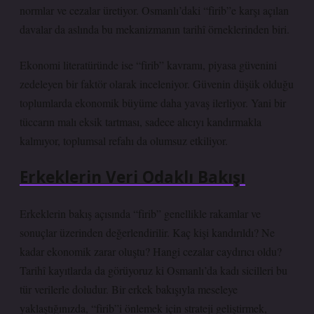
normlar ve cezalar üretiyor. Osmanlı’daki “firib”e karşı açılan
davalar da aslında bu mekanizmanın tarihî örneklerinden biri.
Ekonomi literatüründe ise “firib” kavramı, piyasa güvenini
zedeleyen bir faktör olarak inceleniyor. Güvenin düşük olduğu
toplumlarda ekonomik büyüme daha yavaş ilerliyor. Yani bir
tüccarın malı eksik tartması, sadece alıcıyı kandırmakla
kalmıyor, toplumsal refahı da olumsuz etkiliyor.
Erkeklerin Veri Odaklı Bakışı
Erkeklerin bakış açısında “firib” genellikle rakamlar ve
sonuçlar üzerinden değerlendirilir. Kaç kişi kandırıldı? Ne
kadar ekonomik zarar oluştu? Hangi cezalar caydırıcı oldu?
Tarihî kayıtlarda da görüyoruz ki Osmanlı’da kadı sicilleri bu
tür verilerle doludur. Bir erkek bakışıyla meseleye
yaklaştığınızda, “firib”i önlemek için strateji geliştirmek,