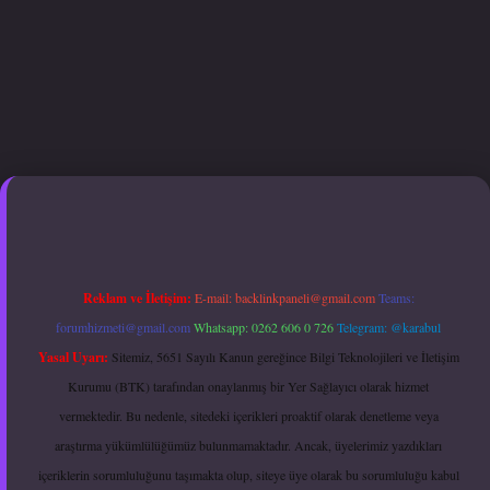
i
betexper.xyz
hiltonbet güncel giriş
Reklam ve İletişim:
E-mail:
backlinkpaneli@gmail.com
Teams:
forumhizmeti@gmail.com
Whatsapp: 0262 606 0 726
Telegram: @karabul
Yasal Uyarı:
Sitemiz, 5651 Sayılı Kanun gereğince Bilgi Teknolojileri ve İletişim
Kurumu (BTK) tarafından onaylanmış bir Yer Sağlayıcı olarak hizmet
vermektedir. Bu nedenle, sitedeki içerikleri proaktif olarak denetleme veya
araştırma yükümlülüğümüz bulunmamaktadır. Ancak, üyelerimiz yazdıkları
içeriklerin sorumluluğunu taşımakta olup, siteye üye olarak bu sorumluluğu kabul