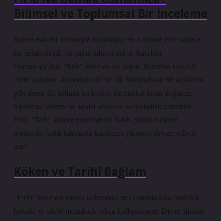
Bilimsel ve Toplumsal Bir İnceleme
Bazen eski bir kelimeyle karşılaşırız ve o kelime bize sadece
bir anlam değil, bir çağın zihniyetini de hatırlatır.
Osmanlıca’daki “firib” kelimesi de böyle. Sözlükte karşılığı
“hile, aldatma, dolandırıcılık”tır. İlk bakışta basit bir açıklama
gibi dursa da, aslında bu kelime üzerinden insan doğasını,
toplumsal düzeni ve adalet arayışını sorgulamak mümkün.
Peki, “firib” sadece geçmişte mi kaldı, yoksa modern
toplumda farklı kılıklarda karşımıza çıkmaya devam ediyor
mu?
Köken ve Tarihî Bağlam
“Firib” kelimesi Farsça kökenlidir ve Osmanlıca’da özellikle
hukuki ve edebî metinlerde sıkça kullanılmıştır. Divan şiirinde