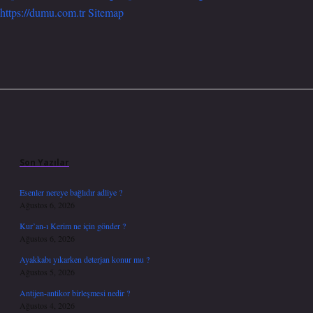
https://dumu.com.tr
Sitemap
Sidebar
Son Yazılar
Esenler nereye bağlıdır adliye ?
Ağustos 6, 2026
Kur’an-ı Kerim ne için gönder ?
Ağustos 6, 2026
Ayakkabı yıkarken deterjan konur mu ?
Ağustos 5, 2026
Antijen-antikor birleşmesi nedir ?
Ağustos 4, 2026