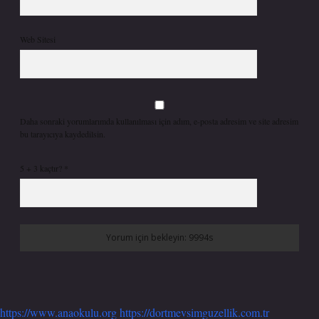
Web Sitesi
Daha sonraki yorumlarımda kullanılması için adım, e-posta adresim ve site adresim
bu tarayıcıya kaydedilsin.
5 + 3 kaçtır?
*
https://www.anaokulu.org
https://dortmevsimguzellik.com.tr