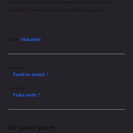
azaltmak için bireysel ve toplumsal olarak nasıl adımlar
atılabilir? Yorumlarınızı paylaşın, birlikte tartışalım.
Makaleler
Tarih:
Önceki Yazı
Fandi ne demek ?
Sonraki Yazı
Fışkır nedir ?
Bir yanıt yazın