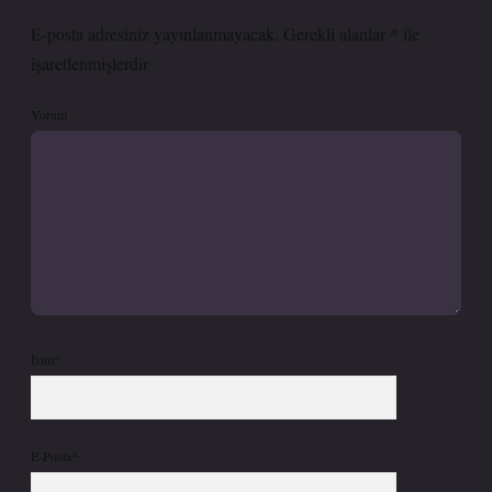
E-posta adresiniz yayınlanmayacak.
Gerekli alanlar
*
ile
işaretlenmişlerdir
Yorum
İsim*
E-Posta*