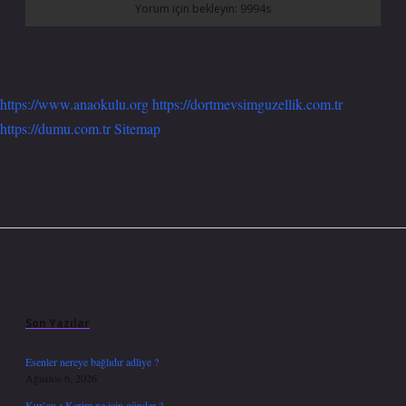
https://www.anaokulu.org
https://dortmevsimguzellik.com.tr
https://dumu.com.tr
Sitemap
Sidebar
Son Yazılar
Esenler nereye bağlıdır adliye ?
Ağustos 6, 2026
Kur’an-ı Kerim ne için gönder ?