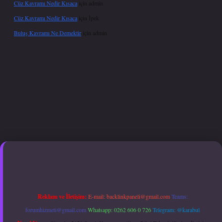
Cüz Kavramı Nedir Kısaca
için
admin
Cüz Kavramı Nedir Kısaca
için
İpek
Buluş Kavramı Ne Demektir
için
admin
betexper.xyz
hiltonbet güncel giriş
Reklam ve İletişim:
E-mail:
backlinkpaneli@gmail.com
Teams:
forumhizmeti@gmail.com
Whatsapp: 0262 606 0 726
Telegram: @karabul