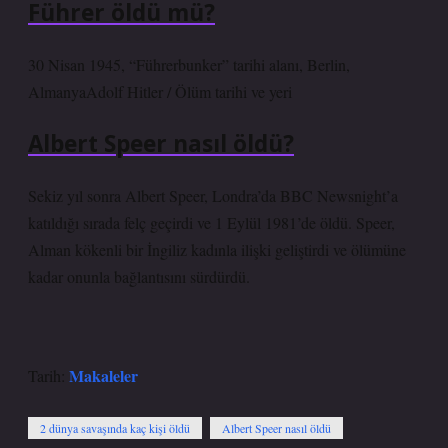
Führer öldü mü?
30 Nisan 1945, “Führerbunker” tarihi alanı, Berlin,
AlmanyaAdolf Hitler / Ölüm tarihi ve yeri
Albert Speer nasıl öldü?
Sekiz yıl sonra Albert Speer, Londra’da BBC Newsnight’a
katıldığı sırada felç geçirdi ve 1 Eylül 1981’de öldü. Speer,
Alman kökenli bir İngiliz kadınla ilişki geliştirdi ve ölümüne
kadar onunla bağlantısını sürdürdü.
Makaleler
Tarih:
2 dünya savaşında kaç kişi öldü
Albert Speer nasıl öldü