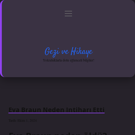
menüyü
Anasayfa
Gizlilik Politikası
Yasal Uyarı
aç
Hakkımızda
Gezi ve Hikaye
Yolculuklarla dolu eğlenceli bilgiler!
Eva Braun Neden Intiharı Etti
Tarih: Ekim 1, 2024