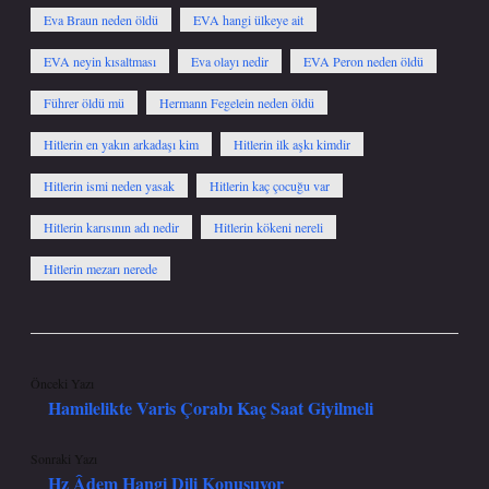
Eva Braun neden öldü
EVA hangi ülkeye ait
EVA neyin kısaltması
Eva olayı nedir
EVA Peron neden öldü
Führer öldü mü
Hermann Fegelein neden öldü
Hitlerin en yakın arkadaşı kim
Hitlerin ilk aşkı kimdir
Hitlerin ismi neden yasak
Hitlerin kaç çocuğu var
Hitlerin karısının adı nedir
Hitlerin kökeni nereli
Hitlerin mezarı nerede
Önceki Yazı
Hamilelikte Varis Çorabı Kaç Saat Giyilmeli
Sonraki Yazı
Hz Âdem Hangi Dili Konuşuyor