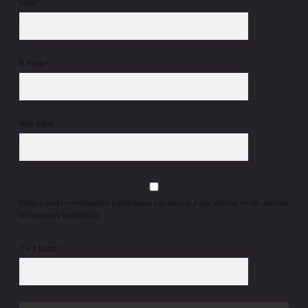
İsim*
E-Posta*
Web Sitesi
Daha sonraki yorumlarımda kullanılması için adım, e-posta adresim ve site adresim
bu tarayıcıya kaydedilsin.
7 + 8 kaçtır?
*