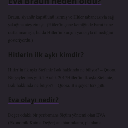
Eva Braun neden öldü?
Braun, siyanür kapsülünü ısırmış ve Hitler tabancasıyla sağ
şakağına ateş etmişti. (Hitler’in çene kemiğinde barut izine
rastlanmamıştı, bu da Hitler’in kurşun yarasıyla ölmediğini
gösteriyordu.)
Hitlerin ilk aşkı kimdir?
Hitler’in ilk aşkı Stefanie Isak hakkında ne biliyor? – Quora.
Bir şeyler ters gitti.1 Aralık 2017Hitler’in ilk aşkı Stefanie,
Isak hakkında ne biliyor? – Quora. Bir şeyler ters gitti.
Eva olayı nedir?
Değer odaklı bir performans ölçüm yöntemi olan EVA
(Ekonomik Katma Değer) anahtar rakamı, planlama