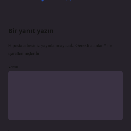
Bir yanıt yazın
E-posta adresiniz yayınlanmayacak.
Gerekli alanlar
*
ile
işaretlenmişlerdir
Yorum