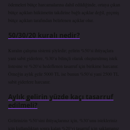
ödemeleri bütçe harcamalarına dahil edildiğinde, ortaya çıkan
bütçe açıkları hükümetin takdirine bağlı açıklar değil, geçmiş
bütçe açıkları tarafından belirlenen açıklar olur.
50/30/20 kuralı nedir?
Kuralın çalışma sistemi şöyledir; gelirin %50’si ihtiyaçlara
yani sabit giderlere, %30’u bilinçli olarak oluşturulmuş istek
listesine ve %20’si hedeflenen tasarruf için birikime harcanır.
Örneğin aylık gelir 5000 TL ise bunun %50’si yani 2500 TL
sabit giderlere harcanır.
Aylık gelirin yüzde kaçı tasarruf
edilmeli?
Gelirinizin %50’sini ihtiyaçlarınız için, %30’unu istekleriniz
için kullandıktan sonra kalan %20’yi tasarruf için saklamanız