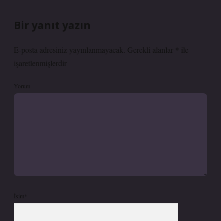
Bir yanıt yazın
E-posta adresiniz yayınlanmayacak.
Gerekli alanlar
*
ile
işaretlenmişlerdir
Yorum
İsim*