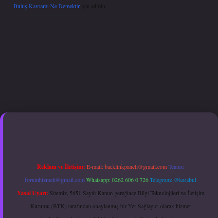
Buluş Kavramı Ne Demektir
için
admin
exper giriş adresi güncellendi
betexper.xyz
hiltonbet güncel giriş
Reklam ve İletişim:
E-mail:
backlinkpaneli@gmail.com
Teams:
forumhizmeti@gmail.com
Whatsapp: 0262 606 0 726
Telegram: @karabul
Yasal Uyarı:
Sitemiz, 5651 Sayılı Kanun gereğince Bilgi Teknolojileri ve İletişim
Kurumu (BTK) tarafından onaylanmış bir Yer Sağlayıcı olarak hizmet