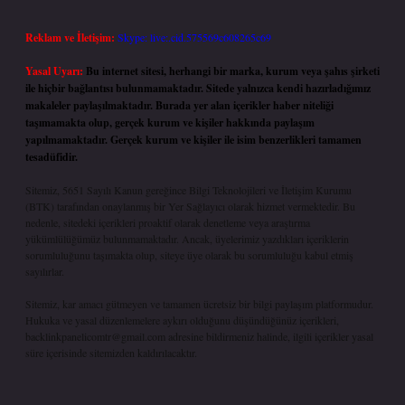
Reklam ve İletişim:
Skype: live:.cid.575569c608265c69
Yasal Uyarı:
Bu internet sitesi, herhangi bir marka, kurum veya şahıs şirketi
ile hiçbir bağlantısı bulunmamaktadır. Sitede yalnızca kendi hazırladığımız
makaleler paylaşılmaktadır. Burada yer alan içerikler haber niteliği
taşımamakta olup, gerçek kurum ve kişiler hakkında paylaşım
yapılmamaktadır. Gerçek kurum ve kişiler ile isim benzerlikleri tamamen
tesadüfidir.
Sitemiz, 5651 Sayılı Kanun gereğince Bilgi Teknolojileri ve İletişim Kurumu
(BTK) tarafından onaylanmış bir Yer Sağlayıcı olarak hizmet vermektedir. Bu
nedenle, sitedeki içerikleri proaktif olarak denetleme veya araştırma
yükümlülüğümüz bulunmamaktadır. Ancak, üyelerimiz yazdıkları içeriklerin
sorumluluğunu taşımakta olup, siteye üye olarak bu sorumluluğu kabul etmiş
sayılırlar.
Sitemiz, kar amacı gütmeyen ve tamamen ücretsiz bir bilgi paylaşım platformudur.
Hukuka ve yasal düzenlemelere aykırı olduğunu düşündüğünüz içerikleri,
backlinkpanelicomtr@gmail.com
adresine bildirmeniz halinde, ilgili içerikler yasal
süre içerisinde sitemizden kaldırılacaktır.