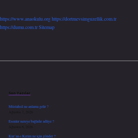
https://www.anaokulu.org
https://dortmevsimguzellik.com.tr
https://dumu.com.tr
Sitemap
Sidebar
Son Yazılar
Müstahsil ne anlama gelir ?
Ağustos 7, 2026
Esenler nereye bağlıdır adliye ?
Ağustos 6, 2026
Kur’an-ı Kerim ne için gönder ?