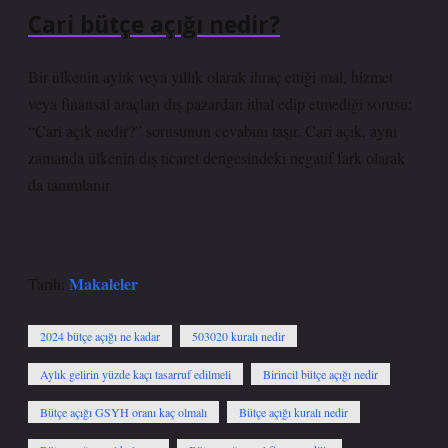
Cari bütçe açığı nedir?
Bir ülkenin aylık veya yıllık olarak ihraç ettiği mal, hizmet
veya finansal araçları dış pazardan ithal edip etmediği sorusu:
“Cari açık nedir?” sorusunun cevabını taşır. Cari açık, aynı
zamanda ülkenin dış ticaret dengesindeki negatif fark olarak
da tanımlanır.
Makaleler
Tarih:
2024 bütçe açığı ne kadar
503020 kuralı nedir
Aylık gelirin yüzde kaçı tasarruf edilmeli
Birincil bütçe açığı nedir
Bütçe açığı GSYH oranı kaç olmalı
Bütçe açığı kuralı nedir