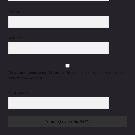
E-Posta*
Web Sitesi
Daha sonraki yorumlarımda kullanılması için adım, e-posta adresim ve site adresim
bu tarayıcıya kaydedilsin.
6 + 2 kaçtır?
*