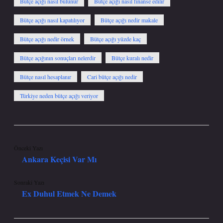
Bütçe açığı nasıl bulunur
Bütçe açığı nasıl finanse edilir
Bütçe açığı nasıl kapatılıyor
Bütçe açığı nedir makale
Bütçe açığı nedir örnek
Bütçe açığı yüzde kaç
Bütçe açığının sonuçları nelerdir
Bütçe kuralı nedir
Bütçe nasıl hesaplanır
Cari bütçe açığı nedir
Türkiye neden bütçe açığı veriyor
Önceki Yazı
Ankara Keçisi Var Mı
Sonraki Yazı
Ex Duhul Etmek Ne Demek