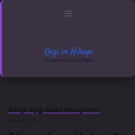
menüyü
Anasayfa
Gizlilik Politikası
Yasal Uyarı
aç
Hakkımızda
Gezi ve Hikaye
Yolculuklarla dolu eğlenceli bilgiler!
Bütçe Açığı Nasıl Hesaplanır
Tarih: Ekim 23, 2024