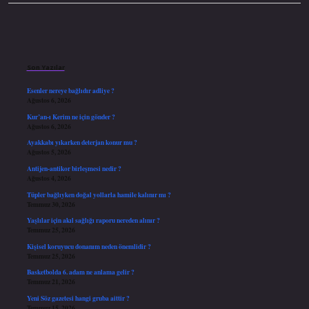
Sidebar
Son Yazılar
Esenler nereye bağlıdır adliye ?
Ağustos 6, 2026
Kur’an-ı Kerim ne için gönder ?
Ağustos 6, 2026
Ayakkabı yıkarken deterjan konur mu ?
Ağustos 5, 2026
Antijen-antikor birleşmesi nedir ?
Ağustos 4, 2026
Tüpler bağlıyken doğal yollarla hamile kalınır mı ?
Temmuz 30, 2026
Yaşlılar için akıl sağlığı raporu nereden alınır ?
Temmuz 25, 2026
Kişisel koruyucu donanım neden önemlidir ?
Temmuz 25, 2026
Basketbolda 6. adam ne anlama gelir ?
Temmuz 21, 2026
Yeni Söz gazetesi hangi gruba aittir ?
Temmuz 15, 2026