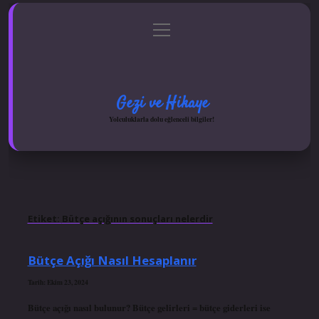
menüyü
Anasayfa
Gizlilik Politikası
Yasal Uyarı
aç
Hakkımızda
Gezi ve Hikaye
Yolculuklarla dolu eğlenceli bilgiler!
Etiket:
Bütçe açığının sonuçları nelerdir
Bütçe Açığı Nasıl Hesaplanır
Tarih: Ekim 23, 2024
Bütçe açığı nasıl bulunur? Bütçe gelirleri = bütçe giderleri ise