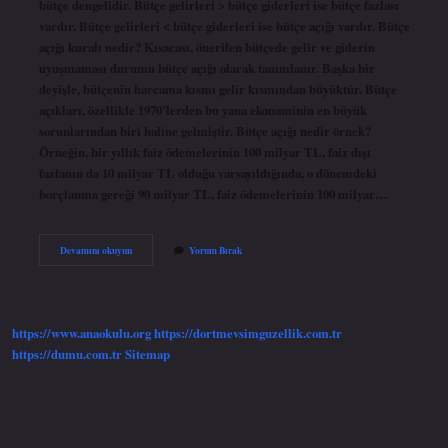
bütçe dengelidir. Bütçe gelirleri > bütçe giderleri ise bütçe fazlası
vardır. Bütçe gelirleri < bütçe giderleri ise bütçe açığı vardır. Bütçe
açığı kuralı nedir? Kısacası, önerilen bütçede gelir ve giderin
uyuşmaması durumu bütçe açığı olarak tanımlanır. Başka bir
deyişle, bütçenin harcama kısmı gelir kısmından büyüktür. Bütçe
açıkları, özellikle 1970’lerden bu yana ekonominin en büyük
sorunlarından biri haline gelmiştir. Bütçe açığı nedir örnek?
Örneğin, bir yıllık faiz ödemelerinin 100 milyar TL, faiz dışı
fazlanın da 10 milyar TL olduğu varsayıldığında, o dönemdeki
borçlanma gereği 90 milyar TL, faiz ödemelerinin 100 milyar…
Bütçe
Devamını okuyun
Yorum Bırak
Açığı
Nasıl
Hesaplanır
https://www.anaokulu.org
https://dortmevsimguzellik.com.tr
https://dumu.com.tr
Sitemap