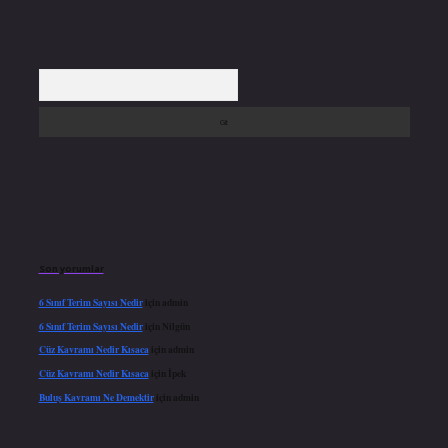
Arama
Son yorumlar
6 Sınıf Terim Sayısı Nedir
için
admin
6 Sınıf Terim Sayısı Nedir
için
Nilgün
Cüz Kavramı Nedir Kısaca
için
admin
Cüz Kavramı Nedir Kısaca
için
İpek
Buluş Kavramı Ne Demektir
için
admin