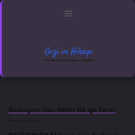
menüyü
Anasayfa
Gizlilik Politikası
Yasal Uyarı
aç
Hakkımızda
Gezi ve Hikaye
Yolculuklarla dolu eğlenceli bilgiler!
Buscopan Ilacı Nedir Ne Işe Yarar
Tarih: Aralık 9, 2024