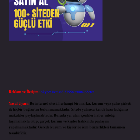
Reklam ve İletişim:
Skype: live:.cid.575569c608265c69
Yasal Uyarı:
Bu internet sitesi, herhangi bir marka, kurum veya şahıs şirketi
ile hiçbir bağlantısı bulunmamaktadır. Sitede yalnızca kendi hazırladığımız
makaleler paylaşılmaktadır. Burada yer alan içerikler haber niteliği
taşımamakta olup, gerçek kurum ve kişiler hakkında paylaşım
yapılmamaktadır. Gerçek kurum ve kişiler ile isim benzerlikleri tamamen
tesadüfidir.