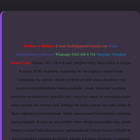
per.xyz
hiltonbet güncel giriş
Reklam ve İletişim:
E-mail:
backlinkpaneli@gmail.com
Teams:
forumhizmeti@gmail.com
Whatsapp: 0262 606 0 726
Telegram: @karabul
Yasal Uyarı:
Sitemiz, 5651 Sayılı Kanun gereğince Bilgi Teknolojileri ve İletişim
Kurumu (BTK) tarafından onaylanmış bir Yer Sağlayıcı olarak hizmet
vermektedir. Bu nedenle, sitedeki içerikleri proaktif olarak denetleme veya
araştırma yükümlülüğümüz bulunmamaktadır. Ancak, üyelerimiz yazdıkları
içeriklerin sorumluluğunu taşımakta olup, siteye üye olarak bu sorumluluğu kabul
etmiş sayılırlar. Bu internet sitesi, herhangi bir marka, kurum veya şahıs şirketi ile
hiçbir bağlantısı bulunmamaktadır. Sitede yalnızca kendi hazırladığımız makaleler
paylaşılmaktadır. Burada yer alan içerikler haber niteliği taşımamakta olup, gerçek
kurum ve kişiler hakkında paylaşım yapılmamaktadır. Gerçek kurum ve kişiler ile
isim benzerlikleri tamamen tesadüfidir. Sitemiz, kar amacı gütmeyen ve tamamen