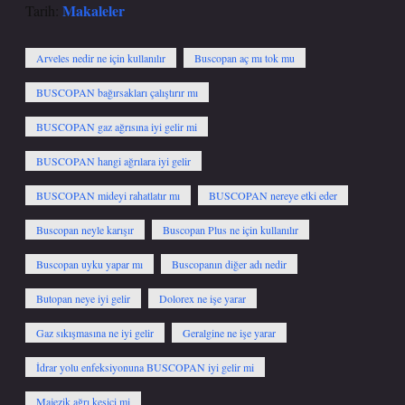
Makaleler
Tarih:
Arveles nedir ne için kullanılır
Buscopan aç mı tok mu
BUSCOPAN bağırsakları çalıştırır mı
BUSCOPAN gaz ağrısına iyi gelir mi
BUSCOPAN hangi ağrılara iyi gelir
BUSCOPAN mideyi rahatlatır mı
BUSCOPAN nereye etki eder
Buscopan neyle karışır
Buscopan Plus ne için kullanılır
Buscopan uyku yapar mı
Buscopanın diğer adı nedir
Butopan neye iyi gelir
Dolorex ne işe yarar
Gaz sıkışmasına ne iyi gelir
Geralgine ne işe yarar
İdrar yolu enfeksiyonuna BUSCOPAN iyi gelir mi
Majezik ağrı kesici mi