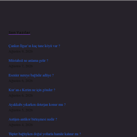
Sidebar
Son Yazılar
Çankırı İlgaz’ın kaç tane köyü var ?
Ağustos 9, 2026
Müstahsil ne anlama gelir ?
Ağustos 7, 2026
Esenler nereye bağlıdır adliye ?
Ağustos 6, 2026
Kur’an-ı Kerim ne için gönder ?
Ağustos 6, 2026
Ayakkabı yıkarken deterjan konur mu ?
Ağustos 5, 2026
Antijen-antikor birleşmesi nedir ?
Ağustos 4, 2026
Tüpler bağlıyken doğal yollarla hamile kalınır mı ?