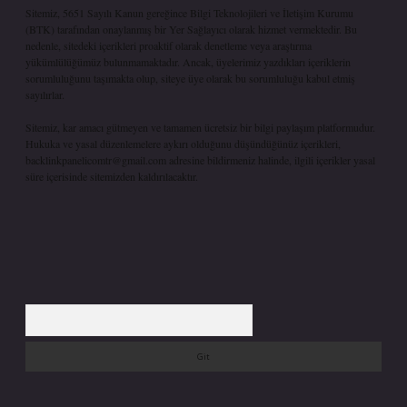
Sitemiz, 5651 Sayılı Kanun gereğince Bilgi Teknolojileri ve İletişim Kurumu
(BTK) tarafından onaylanmış bir Yer Sağlayıcı olarak hizmet vermektedir. Bu
nedenle, sitedeki içerikleri proaktif olarak denetleme veya araştırma
yükümlülüğümüz bulunmamaktadır. Ancak, üyelerimiz yazdıkları içeriklerin
sorumluluğunu taşımakta olup, siteye üye olarak bu sorumluluğu kabul etmiş
sayılırlar.
Sitemiz, kar amacı gütmeyen ve tamamen ücretsiz bir bilgi paylaşım platformudur.
Hukuka ve yasal düzenlemelere aykırı olduğunu düşündüğünüz içerikleri,
backlinkpanelicomtr@gmail.com
adresine bildirmeniz halinde, ilgili içerikler yasal
süre içerisinde sitemizden kaldırılacaktır.
Arama