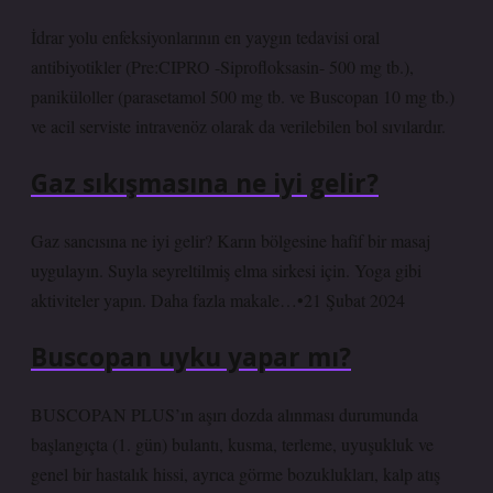
İdrar yolu enfeksiyonlarının en yaygın tedavisi oral
antibiyotikler (Pre:CIPRO -Siprofloksasin- 500 mg tb.),
paniküloller (parasetamol 500 mg tb. ve Buscopan 10 mg tb.)
ve acil serviste intravenöz olarak da verilebilen bol sıvılardır.
Gaz sıkışmasına ne iyi gelir?
Gaz sancısına ne iyi gelir? Karın bölgesine hafif bir masaj
uygulayın. Suyla seyreltilmiş elma sirkesi için. Yoga gibi
aktiviteler yapın. Daha fazla makale…•21 Şubat 2024
Buscopan uyku yapar mı?
BUSCOPAN PLUS’ın aşırı dozda alınması durumunda
başlangıçta (1. gün) bulantı, kusma, terleme, uyuşukluk ve
genel bir hastalık hissi, ayrıca görme bozuklukları, kalp atış