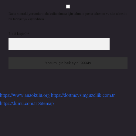
Daha sonraki yorumlarımda kullanılması için adım, e-posta adresim ve site adresim
bu tarayıcıya kaydedilsin.
7 + 8 kaçtır?
*
https://www.anaokulu.org
https://dortmevsimguzellik.com.tr
https://dumu.com.tr
Sitemap