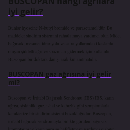
BUSCOPAN hangi ağrılara
iyi gelir?
Bunlar hyoscine N-butyl bromide ve parasetamol’dür. Bu
maddeler sindirim sistemini rahatlatmaya yardımcı olur. Mide,
bağırsak, mesane, idrar yolu ve safra yollarındaki kaslarda
oluşan şiddetli ağrı ve spazmları gidermek için kullanılır.
Buscopan bir doktora danışılarak kullanılmalıdır.
BUSCOPAN gaz ağrısına iyi gelir
mi?
Buscopan ve İrritabl Bağırsak Sendromu (IBS) IBS, karın
ağrısı, şişkinlik, gaz, ishal ve kabızlık gibi semptomlarla
karakterize bir sindirim sistemi bozukluğudur. Buscopan,
irritabl bağırsak sendromuyla birlikte görülen bağırsak
kramplarını ve karın ağrısını hafifletmeye yardımcı olabilir.