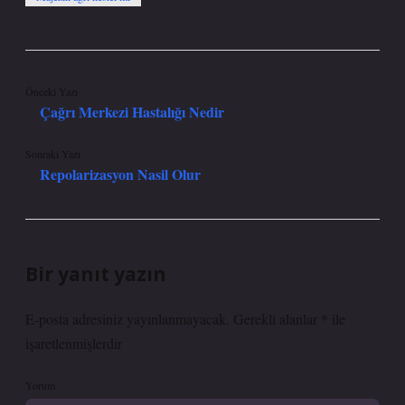
Önceki Yazı
Çağrı Merkezi Hastalığı Nedir
Sonraki Yazı
Repolarizasyon Nasil Olur
Bir yanıt yazın
E-posta adresiniz yayınlanmayacak.
Gerekli alanlar
*
ile
işaretlenmişlerdir
Yorum