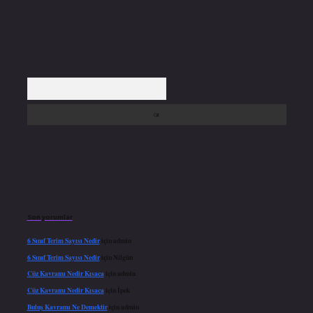
Arama
Son yorumlar
6 Sınıf Terim Sayısı Nedir
için
admin
6 Sınıf Terim Sayısı Nedir
için
Nilgün
Cüz Kavramı Nedir Kısaca
için
admin
Cüz Kavramı Nedir Kısaca
için
İpek
Buluş Kavramı Ne Demektir
için
admin