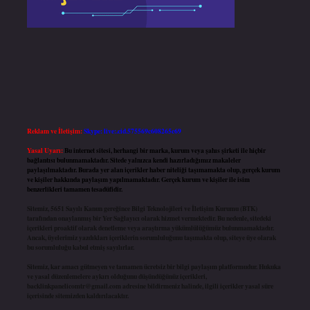
Reklam ve İletişim:
Skype: live:.cid.575569c608265c69
Yasal Uyarı:
Bu internet sitesi, herhangi bir marka, kurum veya şahıs şirketi ile hiçbir
bağlantısı bulunmamaktadır. Sitede yalnızca kendi hazırladığımız makaleler
paylaşılmaktadır. Burada yer alan içerikler haber niteliği taşımamakta olup, gerçek kurum
ve kişiler hakkında paylaşım yapılmamaktadır. Gerçek kurum ve kişiler ile isim
benzerlikleri tamamen tesadüfidir.
Sitemiz, 5651 Sayılı Kanun gereğince Bilgi Teknolojileri ve İletişim Kurumu (BTK)
tarafından onaylanmış bir Yer Sağlayıcı olarak hizmet vermektedir. Bu nedenle, sitedeki
içerikleri proaktif olarak denetleme veya araştırma yükümlülüğümüz bulunmamaktadır.
Ancak, üyelerimiz yazdıkları içeriklerin sorumluluğunu taşımakta olup, siteye üye olarak
bu sorumluluğu kabul etmiş sayılırlar.
Sitemiz, kar amacı gütmeyen ve tamamen ücretsiz bir bilgi paylaşım platformudur. Hukuka
ve yasal düzenlemelere aykırı olduğunu düşündüğünüz içerikleri,
backlinkpanelicomtr@gmail.com
adresine bildirmeniz halinde, ilgili içerikler yasal süre
içerisinde sitemizden kaldırılacaktır.