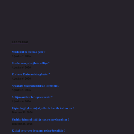
Sidebar
Son Yazılar
Müstahsil ne anlama gelir ?
Ağustos 7, 2026
Esenler nereye bağlıdır adliye ?
Ağustos 6, 2026
Kur’an-ı Kerim ne için gönder ?
Ağustos 6, 2026
Ayakkabı yıkarken deterjan konur mu ?
Ağustos 5, 2026
Antijen-antikor birleşmesi nedir ?
Ağustos 4, 2026
Tüpler bağlıyken doğal yollarla hamile kalınır mı ?
Temmuz 30, 2026
Yaşlılar için akıl sağlığı raporu nereden alınır ?
Temmuz 25, 2026
Kişisel koruyucu donanım neden önemlidir ?