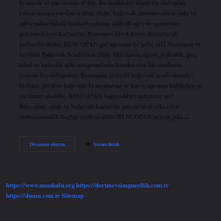
bromide ve parasetamol’dür. Bu maddeler sindirim sistemini
rahatlatmaya yardımcı olur. Mide, bağırsak, mesane, idrar yolu ve
safra yollarındaki kaslarda oluşan şiddetli ağrı ve spazmları
gidermek için kullanılır. Buscopan bir doktora danışılarak
kullanılmalıdır. BUSCOPAN gaz ağrısına iyi gelir mi? Buscopan ve
İrritabl Bağırsak Sendromu (IBS) IBS, karın ağrısı, şişkinlik, gaz,
ishal ve kabızlık gibi semptomlarla karakterize bir sindirim
sistemi bozukluğudur. Buscopan, irritabl bağırsak sendromuyla
birlikte görülen bağırsak kramplarını ve karın ağrısını hafifletmeye
yardımcı olabilir. BUSCOPAN bağırsakları çalıştırır mı?
Buscopan, mide ve bağırsak kaslarını yatıştırarak etki eden
antispazmodik ilaçlar sınıfına aittir. BUSCOPAN nereye etki…
Buscopan
Devamını okuyun
Yorum Bırak
Ilacı
Nedir
Ne
Işe
Yarar
https://www.anaokulu.org
https://dortmevsimguzellik.com.tr
https://dumu.com.tr
Sitemap