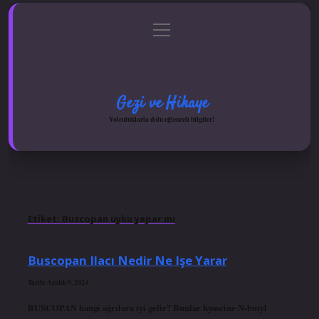
menüyü
Anasayfa
Gizlilik Politikası
Yasal Uyarı
aç
Hakkımızda
Gezi ve Hikaye
Yolculuklarla dolu eğlenceli bilgiler!
Etiket:
Buscopan uyku yapar mı
Buscopan Ilacı Nedir Ne Işe Yarar
Tarih: Aralık 9, 2024
BUSCOPAN hangi ağrılara iyi gelir? Bunlar hyoscine N-butyl