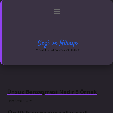
menüyü
Anasayfa
Gizlilik Politikası
Yasal Uyarı
aç
Hakkımızda
Gezi ve Hikaye
Yolculuklarla dolu eğlenceli bilgiler!
Ünsüz Benzeşmesi Nedir 5 Örnek
Tarih: Kasım 4, 2024