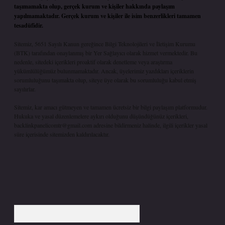
taşımamakta olup, gerçek kurum ve kişiler hakkında paylaşım
yapılmamaktadır. Gerçek kurum ve kişiler ile isim benzerlikleri tamamen
tesadüfidir.
Sitemiz, 5651 Sayılı Kanun gereğince Bilgi Teknolojileri ve İletişim Kurumu
(BTK) tarafından onaylanmış bir Yer Sağlayıcı olarak hizmet vermektedir. Bu
nedenle, sitedeki içerikleri proaktif olarak denetleme veya araştırma
yükümlülüğümüz bulunmamaktadır. Ancak, üyelerimiz yazdıkları içeriklerin
sorumluluğunu taşımakta olup, siteye üye olarak bu sorumluluğu kabul etmiş
sayılırlar.
Sitemiz, kar amacı gütmeyen ve tamamen ücretsiz bir bilgi paylaşım platformudur.
Hukuka ve yasal düzenlemelere aykırı olduğunu düşündüğünüz içerikleri,
backlinkpanelicomtr@gmail.com
adresine bildirmeniz halinde, ilgili içerikler yasal
süre içerisinde sitemizden kaldırılacaktır.
Arama