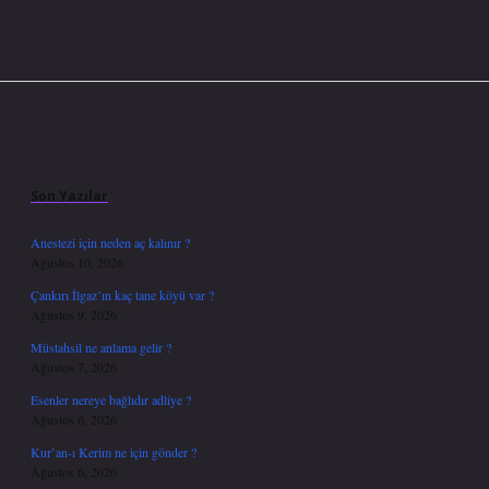
Sidebar
Son Yazılar
Anestezi için neden aç kalınır ?
Ağustos 10, 2026
Çankırı İlgaz’ın kaç tane köyü var ?
Ağustos 9, 2026
Müstahsil ne anlama gelir ?
Ağustos 7, 2026
Esenler nereye bağlıdır adliye ?
Ağustos 6, 2026
Kur’an-ı Kerim ne için gönder ?
Ağustos 6, 2026