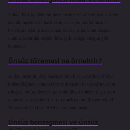
Kökte. Kök içindeki bir hece ünsüz bir harfle bitiyorsa ve bir
sonraki hecenin ilk harfi de ünsüzse, bu harfler ünsüz
benzeşimini takip eder: aptal, eksik, nispet, kanıt, kispet,
olumlu, kararlılık, tespih, kök, iğde, dalga, kuzgun gibi
kelimeler.
Ünsüz türemesi ne örnektir?
Bu kelimeler ünlü ile başlayan bir ek veya yardımcı fiil ile
kullanıldığında, sondaki ünsüz ikizlenir: hak (doğru), onun
(duygu), ret (reddetme), şer (kötülük), medicine (ilaç), zam
(zammi), zan (şüpheli); af (affetmek), onun (hissetmek) vb.
Bu makale 15 Ocak 2019’da yayınlanmıştır.
Ünsüz benzeşmesi ve ünsüz