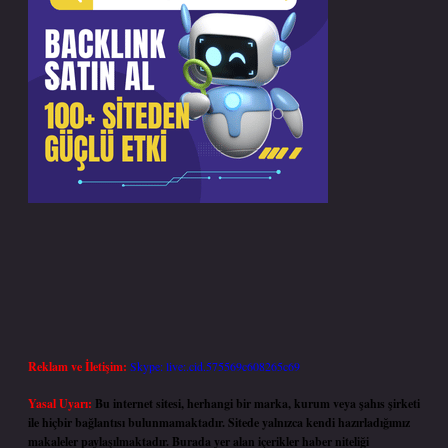
Reklam ve İletişim:
Skype: live:.cid.575569c608265c69
Yasal Uyarı:
Bu internet sitesi, herhangi bir marka, kurum veya şahıs şirketi
ile hiçbir bağlantısı bulunmamaktadır. Sitede yalnızca kendi hazırladığımız
makaleler paylaşılmaktadır. Burada yer alan içerikler haber niteliği