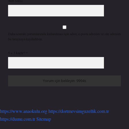
Web Sitesi
Daha sonraki yorumlarımda kullanılması için adım, e-posta adresim ve site adresim
bu tarayıcıya kaydedilsin.
5 + 3 kaçtır?
*
https://www.anaokulu.org
https://dortmevsimguzellik.com.tr
https://dumu.com.tr
Sitemap