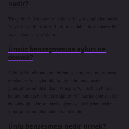
nedir?
Türkçede “b”den önce “n” yoktur, “b” sesi kendinden önceki
“n”yi “m”ye dönüştürür. Bu duruma “labial ünsüz benzerliği”
veya “labializasyon” denir.
Ünsüz benzeşmesine aykırı ne
demek?
Dilbilgisi kurallarına göre, bir harf yazılırken yumuşatılması
gereken sert ünsüzler olduğu gibi kalır, buna ünsüz
yumuşatmasının ihlali denir. Örneğin, “Ç” ile biten birçok
kelime, bunlara bir ek eklendiğinde “C” harfine dönüşür. Bir
ek eklendiği halde son harfi değişmeyen kelimeler, ünsüz
yumuşatmasının ihlali olarak kabul edilir.
Ünlü benzeşmesi nedir örnek?