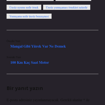
Ünsüz uyumu nedir örnek
Ünsüz yumuşaması örnekleri nelerdir
Yumuşama nedir ünsüz benzeşmesi
Önceki Yazı
Mangal Gibi Yürek Var Ne Demek
Sonraki Yazı
100 Km Kaç Saat Motor
Bir yanıt yazın
E-posta adresiniz yayınlanmayacak.
Gerekli alanlar
*
ile