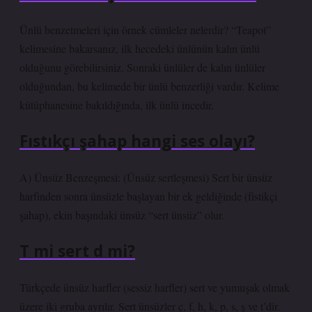
Ünlü benzetmeleri için örnek cümleler nelerdir? “Teapot”
kelimesine bakarsanız, ilk hecedeki ünlünün kalın ünlü
olduğunu görebilirsiniz. Sonraki ünlüler de kalın ünlüler
olduğundan, bu kelimede bir ünlü benzerliği vardır. Kelime
kütüphanesine bakıldığında, ilk ünlü incedir.
Fıstıkçı şahap hangi ses olayı?
A) Ünsüz Benzeşmesi: (Ünsüz sertleşmesi) Sert bir ünsüz
harfinden sonra ünsüzle başlayan bir ek geldiğinde (fistikçi
şahap), ekin başındaki ünsüz “sert ünsüz” olur.
T mi sert d mi?
Türkçede ünsüz harfler (sessiz harfler) sert ve yumuşak olmak
üzere iki gruba ayrılır. Sert ünsüzler ç, ​​​​f, h, k, p, s, ş ve t’dir.