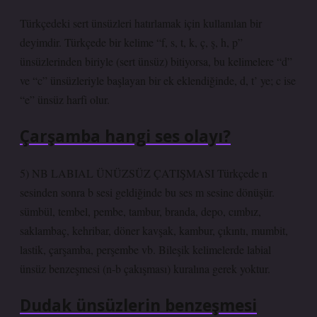
Türkçedeki sert ünsüzleri hatırlamak için kullanılan bir
deyimdir. Türkçede bir kelime “f, s, t, k, ç, ş, h, p”
ünsüzlerinden biriyle (sert ünsüz) bitiyorsa, bu kelimelere “d”
ve “c” ünsüzleriyle başlayan bir ek eklendiğinde, d, t’ ye; c ise
“e” ünsüz harfi olur.
Çarşamba hangi ses olayı?
5) NB LABIAL ÜNÜZSÜZ ÇATIŞMASI Türkçede n
sesinden sonra b sesi geldiğinde bu ses m sesine dönüşür.
sümbül, tembel, pembe, tambur, branda, depo, cımbız,
saklambaç, kehribar, döner kavşak, kambur, çıkıntı, mumbit,
lastik, çarşamba, perşembe vb. Bileşik kelimelerde labial
ünsüz benzeşmesi (n-b çakışması) kuralına gerek yoktur.
Dudak ünsüzlerin benzeşmesi