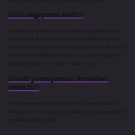
Ünlü değişmesi nedir?
Değiştirilen harf ünsüz ise sorun ünsüzün zayıflaması veya
sertleşmesidir. Kelimenin kökündeki ünlü harf değişirse bu
değişime ünlü değişimi denir. Ünlü değişimleri birçok Türkçe
kelimede gözlemlenebilir. Örneğin “I” kelimesine datif eki
eklenirse kelime “bene” yerine “banana” olur.
Ünsüz yumuşaması örnekleri
nelerdir?
Ünsüz yumuşatmaağaç-ı >treekap-ın > Container.kitap-ı >
Kitapyurt-u > vatan.umut-a > Umut.flag-ı > bayrakyaprağı-ın
> yaprak.sağlık-ı > sağlık