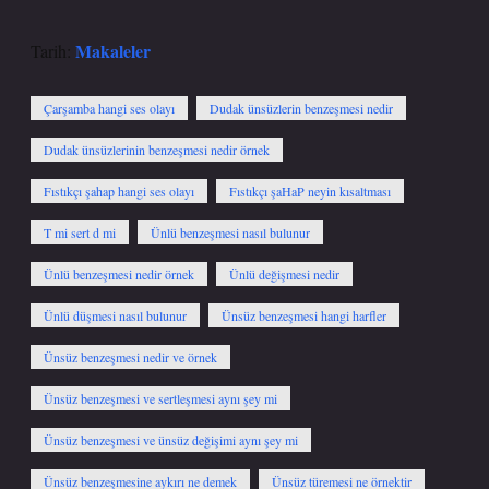
Makaleler
Tarih:
Çarşamba hangi ses olayı
Dudak ünsüzlerin benzeşmesi nedir
Dudak ünsüzlerinin benzeşmesi nedir örnek
Fıstıkçı şahap hangi ses olayı
Fıstıkçı şaHaP neyin kısaltması
T mi sert d mi
Ünlü benzeşmesi nasıl bulunur
Ünlü benzeşmesi nedir örnek
Ünlü değişmesi nedir
Ünlü düşmesi nasıl bulunur
Ünsüz benzeşmesi hangi harfler
Ünsüz benzeşmesi nedir ve örnek
Ünsüz benzeşmesi ve sertleşmesi aynı şey mi
Ünsüz benzeşmesi ve ünsüz değişimi aynı şey mi
Ünsüz benzeşmesine aykırı ne demek
Ünsüz türemesi ne örnektir