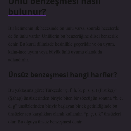
Ünlü benzeşmesi nasıl
bulunur?
Bir kelimenin ilk hecesinde ön ünlü varsa, sonraki hecelerde
de ön ünlü vardır. Ünlülerin bu benzerliğine dilsel benzerlik
denir. Bu kural dilimizde kesinlikle geçerlidir ve ön uyum,
kalın-ince uyum veya büyük ünlü uyumu olarak da
adlandırılır.
Ünsüz benzeşmesi hangi harfler?
Bu yaklaşıma göre; Türkçede “ç, f, h, k, p, s, ş, t (Fıstıkçı)”
(Şahap) ünsüzlerinden biriyle biten bir sözcüğün sonuna “b, c,
d, g” ünsüzlerinden biriyle başlayan bir ek getirildiğinde bu
ünsüzler sert karşılıkları olarak kullanılır. “p, ç, t, k” ünsüzleri
olur. Bu olguya ünsüz benzeşmesi denir.