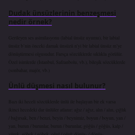
Dudak ünsüzlerinin benzeşmesi
nedir örnek?
Gerileyen ses asimilasyonu (labial ünsüz uyumu), bir labial
ünsüz b’nin önceki damak ünsüzü n’yi bir labial ünsüz m’ye
dönüştürmesi olgusudur. Farsça sözcüklerde sıklıkla görülür.
Özel isimlerde (İstanbul, Safranbolu, vb.), bileşik sözcüklerde
(sonbahar, majör, vb.)
Ünlü düşmesi nasıl bulunur?
Bazı iki heceli sözcüklerde ünlü ile başlayan bir ek varsa
ikinci hecedeki dar ünlüler atlanır: ağız / ağız, alın / alın, çığlık
/ bağırsak, ben / benzi, beyin / beynimiz, boyun / boyun, yan /
yan, burun / burunlar, burun / burunlar, göğüs / göğüs, kalp /
yürek, göbek / göbek, oğul / oğul; dönüş- / dönüş-, …