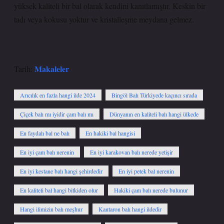
yüksek kaliteli bir bal olarak kendini kanıtlamıştır. Keskin bir
tadı veya kokusu yoktur ve kristalleşme meydana gelmez.
Makaleler
Tarih:
Arıcılık en fazla hangi ilde 2024
Bingöl Balı Türkiyede kaçıncı sırada
Çiçek balı mı iyidir çam balı mı
Dünyanın en kaliteli balı hangi ülkede
En faydalı bal ne balı
En hakiki bal hangisi
En iyi çam balı nerenin
En iyi karakovan balı nerede yetişir
En iyi kestane balı hangi şehirdedir
En iyi petek bal nerenin
En kaliteli bal hangi bitkiden olur
Hakiki çam balı nerede bulunur
Hangi ilimizin balı meşhur
Kantaron balı hangi ildedir