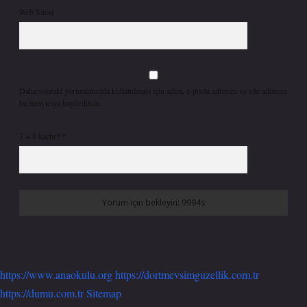
Web Sitesi
Daha sonraki yorumlarımda kullanılması için adım, e-posta adresim ve site adresim
bu tarayıcıya kaydedilsin.
7 + 8 kaçtır?
*
https://www.anaokulu.org
https://dortmevsimguzellik.com.tr
https://dumu.com.tr
Sitemap