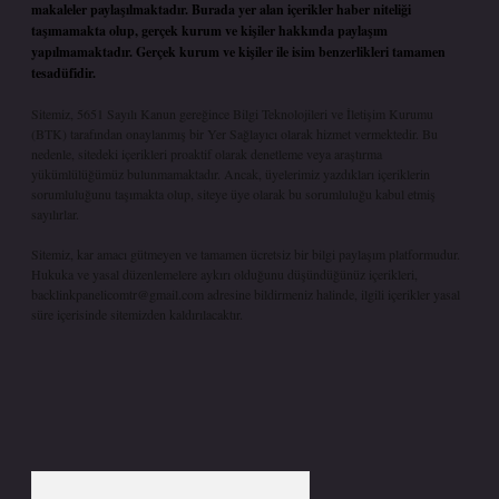
makaleler paylaşılmaktadır. Burada yer alan içerikler haber niteliği
taşımamakta olup, gerçek kurum ve kişiler hakkında paylaşım
yapılmamaktadır. Gerçek kurum ve kişiler ile isim benzerlikleri tamamen
tesadüfidir.
Sitemiz, 5651 Sayılı Kanun gereğince Bilgi Teknolojileri ve İletişim Kurumu
(BTK) tarafından onaylanmış bir Yer Sağlayıcı olarak hizmet vermektedir. Bu
nedenle, sitedeki içerikleri proaktif olarak denetleme veya araştırma
yükümlülüğümüz bulunmamaktadır. Ancak, üyelerimiz yazdıkları içeriklerin
sorumluluğunu taşımakta olup, siteye üye olarak bu sorumluluğu kabul etmiş
sayılırlar.
Sitemiz, kar amacı gütmeyen ve tamamen ücretsiz bir bilgi paylaşım platformudur.
Hukuka ve yasal düzenlemelere aykırı olduğunu düşündüğünüz içerikleri,
backlinkpanelicomtr@gmail.com
adresine bildirmeniz halinde, ilgili içerikler yasal
süre içerisinde sitemizden kaldırılacaktır.
Arama