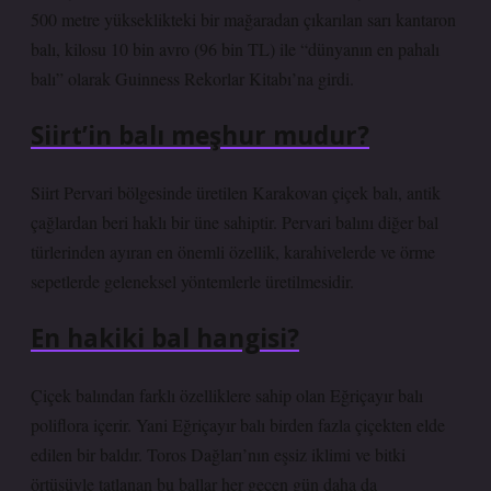
500 metre yükseklikteki bir mağaradan çıkarılan sarı kantaron
balı, kilosu 10 bin avro (96 bin TL) ile “dünyanın en pahalı
balı” olarak Guinness Rekorlar Kitabı’na girdi.
Siirt’in balı meşhur mudur?
Siirt Pervari bölgesinde üretilen Karakovan çiçek balı, antik
çağlardan beri haklı bir üne sahiptir. Pervari balını diğer bal
türlerinden ayıran en önemli özellik, karahivelerde ve örme
sepetlerde geleneksel yöntemlerle üretilmesidir.
En hakiki bal hangisi?
Çiçek balından farklı özelliklere sahip olan Eğriçayır balı
poliflora içerir. Yani Eğriçayır balı birden fazla çiçekten elde
edilen bir baldır. Toros Dağları’nın eşsiz iklimi ve bitki
örtüsüyle tatlanan bu ballar her geçen gün daha da