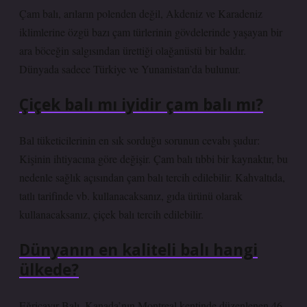
Çam balı, arıların polenden değil, Akdeniz ve Karadeniz
iklimlerine özgü bazı çam türlerinin gövdelerinde yaşayan bir
ara böceğin salgısından ürettiği olağanüstü bir baldır.
Dünyada sadece Türkiye ve Yunanistan’da bulunur.
Çiçek balı mı iyidir çam balı mı?
Bal tüketicilerinin en sık sorduğu sorunun cevabı şudur:
Kişinin ihtiyacına göre değişir. Çam balı tıbbi bir kaynaktır, bu
nedenle sağlık açısından çam balı tercih edilebilir. Kahvaltıda,
tatlı tarifinde vb. kullanacaksanız, gıda ürünü olarak
kullanacaksanız, çiçek balı tercih edilebilir.
Dünyanın en kaliteli balı hangi
ülkede?
Eğriçayır Balı, Kanada’nın Montreal kentinde düzenlenen 46.