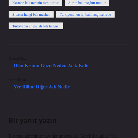
Kestane balı nerenin meşhurdur
Siirtin balı meşhur mudur
Sivasın hangi balı meşhur
Türkiyenin en iyi balı hangi şehirde
Türkiyenin en pahalı balı hangisi
Önceki Yazı
Olen Kisinin Gözü Neden Acik Kalir
Sonraki Yazı
Yer Bilimi Diğer Adı Nedir
Bir yanıt yazın
E-posta adresiniz yayınlanmayacak.
Gerekli alanlar
*
ile