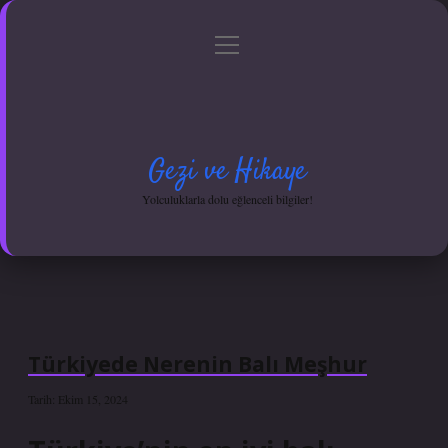
menüyü
Anasayfa
Gizlilik Politikası
Yasal Uyarı
aç
Hakkımızda
Gezi ve Hikaye
Yolculuklarla dolu eğlenceli bilgiler!
Türkiyede Nerenin Balı Meşhur
Tarih: Ekim 15, 2024