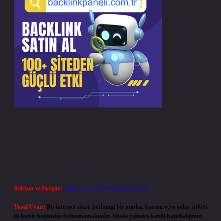
Reklam ve İletişim:
Skype: live:.cid.575569c608265c69
Yasal Uyarı:
Bu internet sitesi, herhangi bir marka, kurum veya şahıs şirketi
ile hiçbir bağlantısı bulunmamaktadır. Sitede yalnızca kendi hazırladığımız