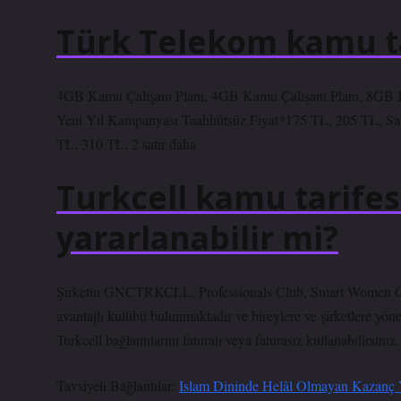
Türk Telekom kamu ta
4GB Kamu Çalışanı Planı, 4GB Kamu Çalışanı Planı, 8GB K
Yeni Yıl Kampanyası Taahhütsüz Fiyat*175 TL, 205 TL, Sab
TL, 310 TL, 2 satır daha
Turkcell kamu tarife
yararlanabilir mi?
Şirketin GNCTRKCLL, Professionals Club, Smart Women Club, 
avantajlı kulübü bulunmaktadır ve bireylere ve şirketlere yön
Turkcell bağlantılarını faturalı veya faturasız kullanabilirsiniz.
Tavsiyeli Bağlantılar:
Islam Dininde Helâl Olmayan Kazanç Y