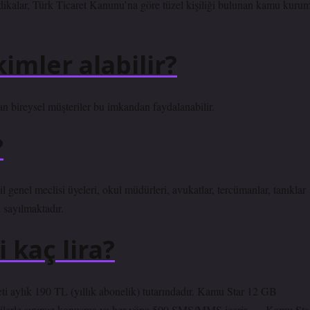
, sendikalar, Türk Ticaret Kanunu’na göre tüzel kişiliği bulunan kamu kuru
imler alabilir?
nan bireysel müşteriler bu imkandan faydalanabilir.
?
l genel meclisi üyeleri, okul müdürleri, avukatlar, tercümanlar, tanıklar
i sayılmaktadır.
 kaç lira?
k 190 TL (yıllık abonelik) tutarındadır. Kamu Star 12 GB
’lilerle sınırsız konuşma ve her yöne 500 SMS/MMS içerir. … Kamu Sta