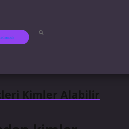
akkımızda
betci
hi
eri Kimler Alabilir