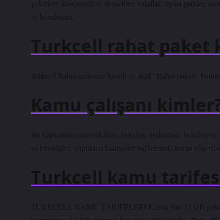
şirketler), kooperatifler, dernekler, vakıflar, siyasi partiler
ve kuruluşları.
Turkcell rahat paket k
Turkcell Rahat tarifesine kayıtlı ve aktif “Rahat paketi” bulu
Kamu çalışanı kimler
Bu kapsamda milletvekilleri, belediye başkanları, belediye ve i
ve bilirkişiler, yaptıkları faaliyetler bağlamında kamu görevlis
Turkcell kamu tarifesi
TURKCELL KAMU TARİFELERİ Kamu Star 12 GB paketi aylı
kampanyası 12 GB internet, her yöne 1000 dakika, Turkcell