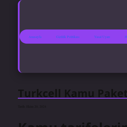
Anasayfa
Gizlilik Politikası
Yasal Uyarı
H
Turkcell Kamu Paketl
Tarih: Ekim 20, 2024