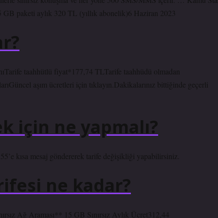
 GB paketi aylık 320 TL (yıllık abonelik)6 Haziran 2023
ar?
​Tarife taahhütlü fiyat*177,74 TLTarife taahhüdü olmadan
arıGüncel aşım ücretleri için tıklayın.Dakikalarınız bittiğinde geçerli
k için ne yapmalı?
 kısa mesaj göndererek tarife değişikliği yapabilirsiniz.
ifesi ne kadar?
rsız Ağ Araması** 15 GB Sınırsız Aylık Ücret312,44