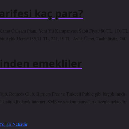
rifesi kaç para?
amu Çalışanı Planı, Yeni Yıl Kampanyası Sabit Fiyat*80 TL, 100 TL
it Aylık Ücret*185,71 TL, 221,15 TL, Aylık Ücret, Taahhütsüz, 260
sinden emekliler
Retirees Club, Barriers Free ve Turkcell Public gibi birçok farklı
elik sürekli olarak internet, SMS ve ses kampanyaları düzenlemektedir.
olları Nelerdir