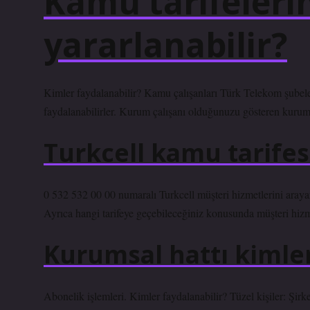
Kamu tarifeleri
yararlanabilir?
Kimler faydalanabilir? Kamu çalışanları Türk Telekom şubeler
faydalanabilirler. Kurum çalışanı olduğunuzu gösteren kurum k
Turkcell kamu tarifesi
0 532 532 00 00 numaralı Turkcell müşteri hizmetlerini arayara
Ayrıca hangi tarifeye geçebileceğiniz konusunda müşteri hizme
Kurumsal hattı kimler
Abonelik işlemleri. Kimler faydalanabilir? Tüzel kişiler: Şirketl