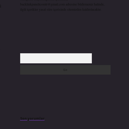
backlinkpanelicomtr@gmail.com
adresine bildirmeniz halinde,
i
ilgili içerikler yasal süre içerisinde sitemizden kaldırılacaktır.
a
Arama
Son yorumlar