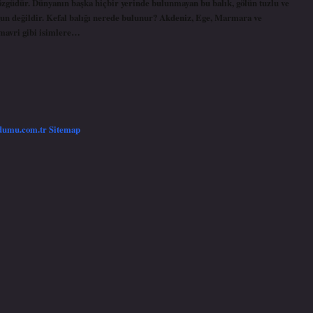
özgüdür. Dünyanın başka hiçbir yerinde bulunmayan bu balık, gölün tuzlu ve
uygun değildir. Kefal balığı nerede bulunur? Akdeniz, Ege, Marmara ve
, mavri gibi isimlere…
/dumu.com.tr
Sitemap