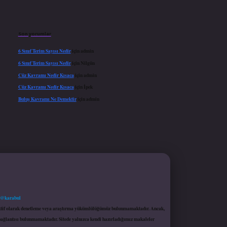
Son yorumlar
6 Sınıf Terim Sayısı Nedir
için
admin
6 Sınıf Terim Sayısı Nedir
için
Nilgün
Cüz Kavramı Nedir Kısaca
için
admin
Cüz Kavramı Nedir Kısaca
için
İpek
Buluş Kavramı Ne Demektir
için
admin
 @karabul
proaktif olarak denetleme veya araştırma yükümlülüğümüz bulunmamaktadır. Ancak,
r bağlantısı bulunmamaktadır. Sitede yalnızca kendi hazırladığımız makaleler