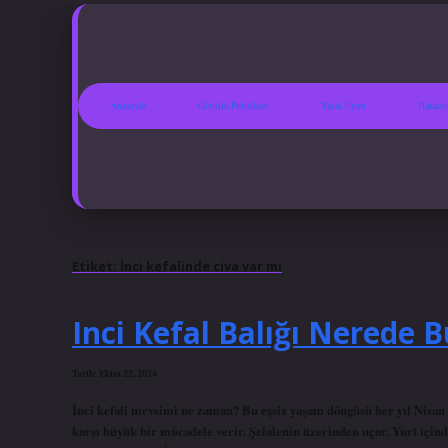
Anasayfa
Gizlilik Politikası
Yasal Uyarı
Hakkım
Etiket:
İnci kefalinde civa var mı
Inci Kefal Balığı Nerede 
Tarih: Ekim 22, 2024
İnci kefali mevsimi ne zaman? Bu eşsiz yaşam döngüsü her yıl Nisan 
karşı büyük bir mücadele verir. Şelalenin üzerinden uçar. Yurt içind