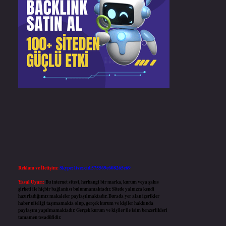
Reklam ve İletişim:
Skype: live:.cid.575569c608265c69
Yasal Uyarı:
Bu internet sitesi, herhangi bir marka, kurum veya şahıs
şirketi ile hiçbir bağlantısı bulunmamaktadır. Sitede yalnızca kendi
hazırladığımız makaleler paylaşılmaktadır. Burada yer alan içerikler
haber niteliği taşımamakta olup, gerçek kurum ve kişiler hakkında
paylaşım yapılmamaktadır. Gerçek kurum ve kişiler ile isim benzerlikleri
tamamen tesadüfidir.