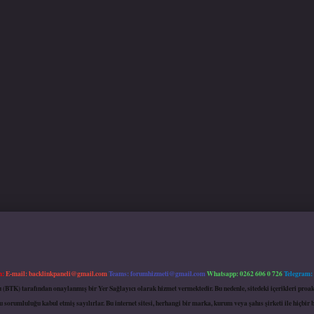
m:
E-mail:
backlinkpaneli@gmail.com
Teams:
forumhizmeti@gmail.com
Whatsapp: 0262 606 0 726
Telegram:
mu (BTK) tarafından onaylanmış bir Yer Sağlayıcı olarak hizmet vermektedir. Bu nedenle, sitedeki içerikleri 
 sorumluluğu kabul etmiş sayılırlar. Bu internet sitesi, herhangi bir marka, kurum veya şahıs şirketi ile hiçbi