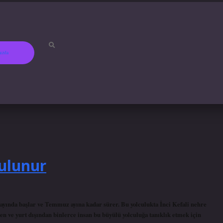
ızda
betci
hiltonbet
ilbet gir
Bulunur
ayında başlar ve Temmuz ayına kadar sürer. Bu yolculukta İnci Kefali nehre
en ve yurt dışından binlerce insan bu büyülü yolculuğa tanıklık etmek için