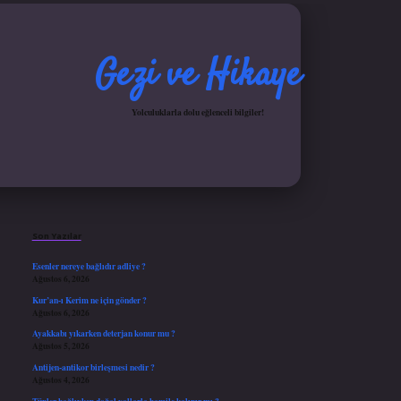
Gezi ve Hikaye
Yolculuklarla dolu eğlenceli bilgiler!
Sidebar
iş yap
ilbet.online
Betexper giriş adresi güncellendi
betexper.xyz
hiltonbet güncel gir
Son Yazılar
Esenler nereye bağlıdır adliye ?
Ağustos 6, 2026
Kur’an-ı Kerim ne için gönder ?
Ağustos 6, 2026
Ayakkabı yıkarken deterjan konur mu ?
Ağustos 5, 2026
Antijen-antikor birleşmesi nedir ?
Ağustos 4, 2026
Tüpler bağlıyken doğal yollarla hamile kalınır mı ?