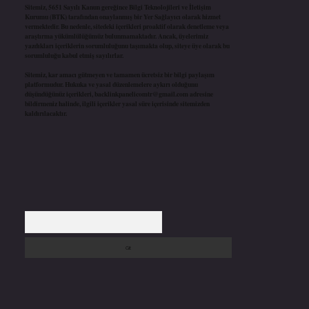
Sitemiz, 5651 Sayılı Kanun gereğince Bilgi Teknolojileri ve İletişim
Kurumu (BTK) tarafından onaylanmış bir Yer Sağlayıcı olarak hizmet
vermektedir. Bu nedenle, sitedeki içerikleri proaktif olarak denetleme veya
araştırma yükümlülüğümüz bulunmamaktadır. Ancak, üyelerimiz
yazdıkları içeriklerin sorumluluğunu taşımakta olup, siteye üye olarak bu
sorumluluğu kabul etmiş sayılırlar.
Sitemiz, kar amacı gütmeyen ve tamamen ücretsiz bir bilgi paylaşım
platformudur. Hukuka ve yasal düzenlemelere aykırı olduğunu
düşündüğünüz içerikleri,
backlinkpanelicomtr@gmail.com
adresine
bildirmeniz halinde, ilgili içerikler yasal süre içerisinde sitemizden
kaldırılacaktır.
Arama