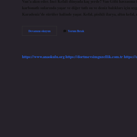
Van’a akın eder. İnci Kefali dünyada kaç yerde? Van Gölü havzasına 
karbonatlı sularında yaşar ve diğer tatlı su ve deniz balıkları için 
Karadeniz’de sürüler halinde yaşar. Kefal, pisikli ilarya, altın kefal
Inci
Devamını okuyun
Yorum Bırak
Kefal
Balığı
Nerede
Bulunur
https://www.anaokulu.org
https://dortmevsimguzellik.com.tr
https:/