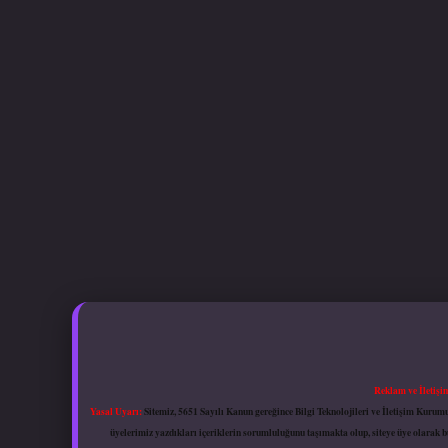
Reklam ve İletişi
Yasal Uyarı:
Sitemiz, 5651 Sayılı Kanun gereğince Bilgi Teknolojileri ve İletişim Kuru
üyelerimiz yazdıkları içeriklerin sorumluluğunu taşımakta olup, siteye üye olarak bu