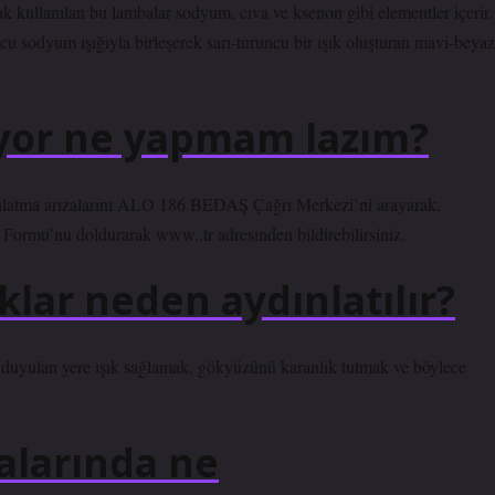
ak kullanılan bu lambalar sodyum, cıva ve ksenon gibi elementler içerir.
u sodyum ışığıyla birleşerek sarı-turuncu bir ışık oluşturan mavi-beyaz
yor ne yapmam lazım?
nlatma arızalarını ALO 186 BEDAŞ Çağrı Merkezi’ni arayarak,
ormu’nu doldurarak www..tr adresinden bildirebilirsiniz.
lar neden aydınlatılır?
ç duyulan yere ışık sağlamak, gökyüzünü karanlık tutmak ve böylece
alarında ne