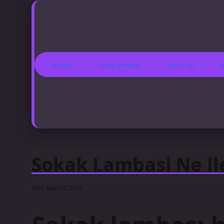
Anasayfa
Gizlilik Politikası
Yasal Uyarı
H
Sokak Lambasi Ne Ile
Tarih: Ekim 23, 2024