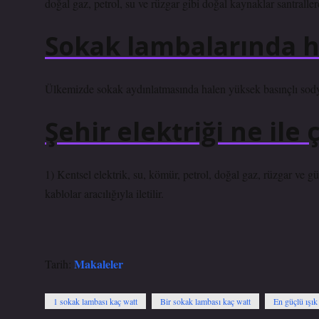
doğal gaz, petrol, su ve rüzgar gibi doğal kaynaklar santrallerd
Sokak lambalarında h
Ülkemizde sokak aydınlatmasında halen yüksek basınçlı sody
Şehir elektriği ne ile ç
1) Kentsel elektrik, su, kömür, petrol, doğal gaz, rüzgar ve gün
kablolar aracılığıyla iletilir.
Makaleler
Tarih:
1 sokak lambası kaç watt
Bir sokak lambası kaç watt
En güçlü ışık