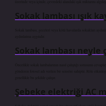
üzerinde veya içinde, çevredeki alandaki ışık miktarını algıla
Sokak lambası ışık ka
Sokak lambası, geceleri veya kötü havalarda sokakları aydınlat
aydınlatma aygıtıdır.
Sokak lambası neyle ç
Öncelikle sokak lambalarının nasıl çalıştığı sorusunu cevapla
gönderen fotosel adı verilen bir sensöre sahiptir. Röle etkinleş
genellikle bu şekilde çalışır.
Şebeke elektriği AC m
Şebeke elektriği genel amaçlı bir alternatif akım (AC) kaynağı