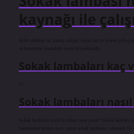
Sokak lambası h
kaynağı ile çalış
Şehir elektriği su, güneş, rüzgar, doğal gaz ve kömür gibi çeşitl
ve bataryalar taşınabilir enerji kaynaklarıdır.
Sokak lambaları kaç vo
11…
Sokak lambaları nasıl
Sokak lambaları kendi kendine nasıl yanar? Sokak lambası işle
batımından hemen önce yanan sokak lambaları, otomatik bir s