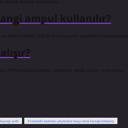
e elektrik üretmek için kullanılır.
angi ampul kullanılır?
um buharlı lambalı (YBSB) konvansiyonel armatürler kullanılmaktadır
alışır?
eş gibi kaynakları kullanan santrallerde üretilir. Evlere ve işyerlerine
 kaynağı nedir
Evimizdeki lambaları çalıştırırken hangi enerji kaynağı kullanırız