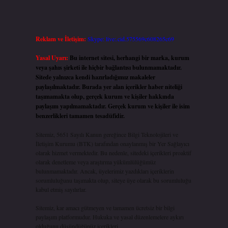
Reklam ve İletişim:
Skype: live:.cid.575569c608265c69
Yasal Uyarı:
Bu internet sitesi, herhangi bir marka, kurum
veya şahıs şirketi ile hiçbir bağlantısı bulunmamaktadır.
Sitede yalnızca kendi hazırladığımız makaleler
paylaşılmaktadır. Burada yer alan içerikler haber niteliği
taşımamakta olup, gerçek kurum ve kişiler hakkında
paylaşım yapılmamaktadır. Gerçek kurum ve kişiler ile isim
benzerlikleri tamamen tesadüfidir.
Sitemiz, 5651 Sayılı Kanun gereğince Bilgi Teknolojileri ve
İletişim Kurumu (BTK) tarafından onaylanmış bir Yer Sağlayıcı
olarak hizmet vermektedir. Bu nedenle, sitedeki içerikleri proaktif
olarak denetleme veya araştırma yükümlülüğümüz
bulunmamaktadır. Ancak, üyelerimiz yazdıkları içeriklerin
sorumluluğunu taşımakta olup, siteye üye olarak bu sorumluluğu
kabul etmiş sayılırlar.
Sitemiz, kar amacı gütmeyen ve tamamen ücretsiz bir bilgi
paylaşım platformudur. Hukuka ve yasal düzenlemelere aykırı
olduğunu düşündüğünüz içerikleri,