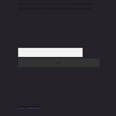
backlinkpanelicomtr@gmail.com
adresine bildirmeniz halinde,
ilgili içerikler yasal süre içerisinde sitemizden kaldırılacaktır.
Arama
Son yorumlar