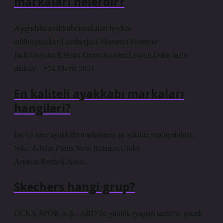
markaları nelerdir?
Aşağıdaki ayakkabı markaları boykot
edilmeyecektir:Lumberjack.Hummel.Hammer
Jack.Greyder.Kinetix.Gezer.Scooter.Lescon.Daha fazla
makale…•24 Mayıs 2024
En kaliteli ayakkabı markaları
hangileri?
En iyi spor ayakkabı markalarını şu şekilde sıralayabiliriz:
Nike.Adidas.Puma.New Balance.Under
Armour.Reebok.Asics.
Skechers hangi grup?
OLKA SPOR A.Ş., ABD’de günlük (yaşam tarzı) ve çocuk