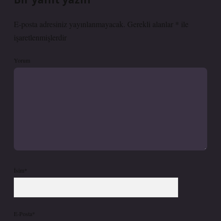
E-posta adresiniz yayınlanmayacak.
Gerekli alanlar
*
ile
işaretlenmişlerdir
Yorum
İsim*
E-Posta*