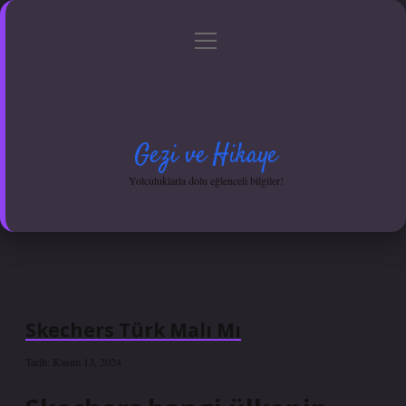
menüyü
Anasayfa
Gizlilik Politikası
Yasal Uyarı
aç
Hakkımızda
Gezi ve Hikaye
Yolculuklarla dolu eğlenceli bilgiler!
Skechers Türk Malı Mı
Tarih: Kasım 13, 2024