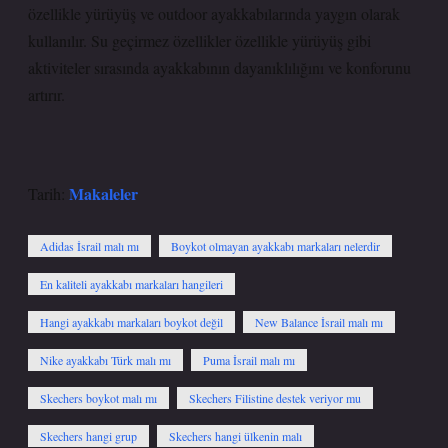
özellikle yürüyüş ve outdoor ayakkabılarında yaygın olarak
kullanılır. Su geçirmez özellikler özellikle yürüyüş gibi
aktiviteler sırasında ayakkabının dayanıklılığını ve konforunu
artırır.
Makaleler
Tarih:
Adidas İsrail malı mı
Boykot olmayan ayakkabı markaları nelerdir
En kaliteli ayakkabı markaları hangileri
Hangi ayakkabı markaları boykot değil
New Balance İsrail malı mı
Nike ayakkabı Türk malı mı
Puma İsrail malı mı
Skechers boykot malı mı
Skechers Filistine destek veriyor mu
Skechers hangi grup
Skechers hangi ülkenin malı