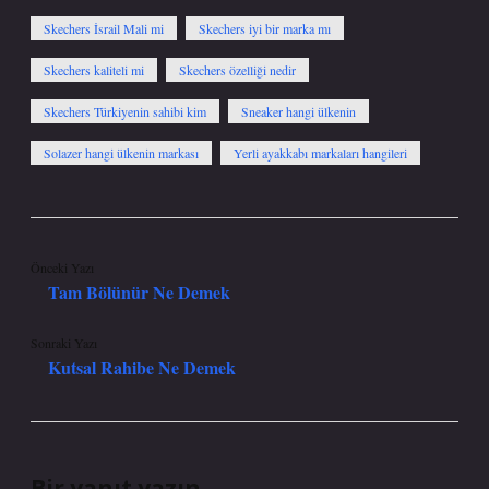
Skechers İsrail Mali mi
Skechers iyi bir marka mı
Skechers kaliteli mi
Skechers özelliği nedir
Skechers Türkiyenin sahibi kim
Sneaker hangi ülkenin
Solazer hangi ülkenin markası
Yerli ayakkabı markaları hangileri
Önceki Yazı
Tam Bölünür Ne Demek
Sonraki Yazı
Kutsal Rahibe Ne Demek
Bir yanıt yazın