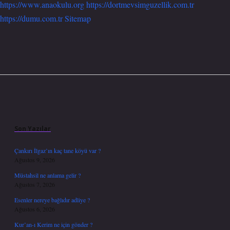
https://www.anaokulu.org
https://dortmevsimguzellik.com.tr
https://dumu.com.tr
Sitemap
Sidebar
Son Yazılar
Çankırı İlgaz’ın kaç tane köyü var ?
Ağustos 9, 2026
Müstahsil ne anlama gelir ?
Ağustos 7, 2026
Esenler nereye bağlıdır adliye ?
Ağustos 6, 2026
Kur’an-ı Kerim ne için gönder ?