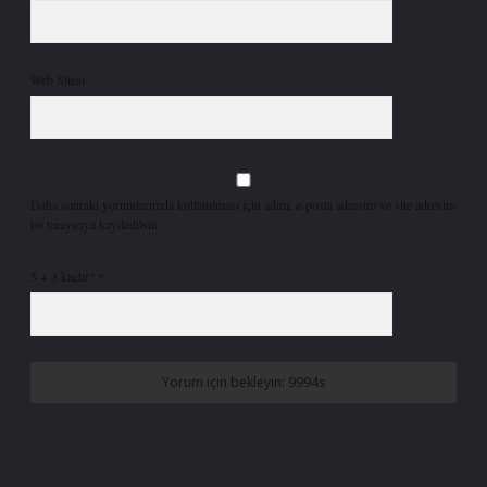
Web Sitesi
Daha sonraki yorumlarımda kullanılması için adım, e-posta adresim ve site adresim
bu tarayıcıya kaydedilsin.
5 + 3 kaçtır?
*