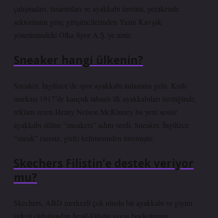
çalışmaları, tasarımları ve ayakkabı üretimi, perakende
sektörünün genç girişimcilerinden Yasin Kavşak
yönetimindeki Olka Spor A.Ş.’ye aittir.
Sneaker hangi ülkenin?
Sneaker, İngilizce’de spor ayakkabı anlamına gelir. Keds
markası 1917’de kauçuk tabanlı ilk ayakkabıları ürettiğinde,
reklam veren Henry Nelson McKinney bu yeni sessiz
ayakkabı stiline “sneakers” adını verdi. Sneaker, İngilizce
“sneak” (sessiz, gizli) kelimesinden türemiştir.
Skechers Filistin’e destek veriyor
mu?
Skechers, ABD merkezli çok uluslu bir ayakkabı ve giyim
şirketi olduğundan İsrail-Filistin savaş boykotunun