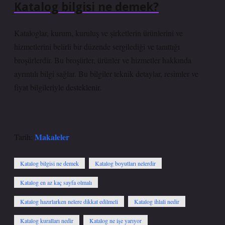
Katalog bilgisi ne demek?
Kataloglar, kurum, kuruluş ve şirketlerin ürünlerini ve
hizmetlerini belirli bir düzende sergilediği ve tanıttığı
broşürlerdir. Bu broşürler, ürünler ve hizmetler hakkında
ayrıntılı bilgi sağlar. Bu bilgiler teknik detaylar, resimler ve
fiyat bilgileriyle desteklenir.
Makaleler
Tarih:
Katalog bilgisi ne demek
Katalog boyutları nelerdir
Katalog en az kaç sayfa olmalı
Katalog hazırlarken nelere dikkat edilmeli
Katalog ihlali nedir
Katalog kuralları nedir
Katalog ne işe yarıyor