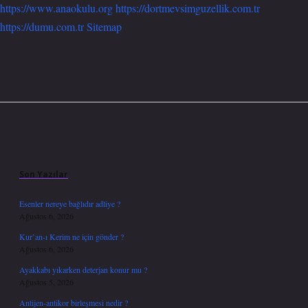
https://www.anaokulu.org
https://dortmevsimguzellik.com.tr
https://dumu.com.tr
Sitemap
Sidebar
Son Yazılar
Esenler nereye bağlıdır adliye ?
Ağustos 6, 2026
Kur’an-ı Kerim ne için gönder ?
Ağustos 6, 2026
Ayakkabı yıkarken deterjan konur mu ?
Ağustos 5, 2026
Antijen-antikor birleşmesi nedir ?