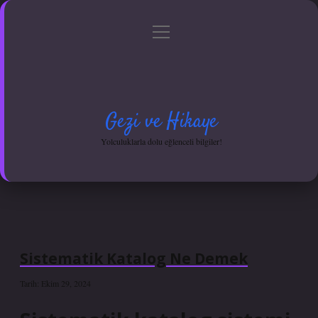
menüyü
Anasayfa
Gizlilik Politikası
Yasal Uyarı
aç
Hakkımızda
Gezi ve Hikaye
Yolculuklarla dolu eğlenceli bilgiler!
Sistematik Katalog Ne Demek
Tarih: Ekim 29, 2024