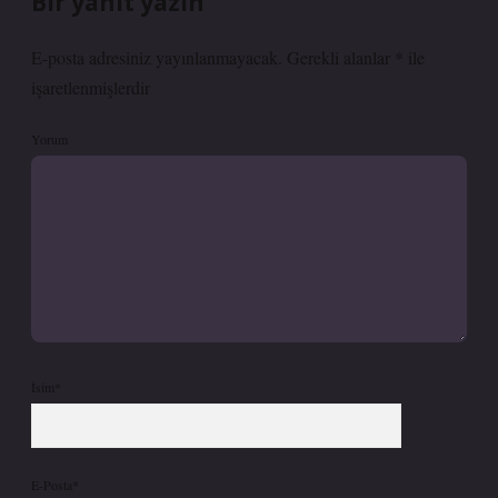
Bir yanıt yazın
E-posta adresiniz yayınlanmayacak.
Gerekli alanlar
*
ile
işaretlenmişlerdir
Yorum
İsim*
E-Posta*