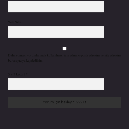
Web Sitesi
Daha sonraki yorumlarımda kullanılması için adım, e-posta adresim ve site adresim
bu tarayıcıya kaydedilsin.
5 + 3 kaçtır?
*