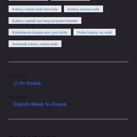
Katalog sistemi nedir üniversite
Katalog tasarımı nedir
Katalog yapmak için hangi program kullanılır
Kütüphanede kitaplar neye göre dizilir
Neden katalog suç nedir
Sistematik katalog sistemi nedir
Önceki Yazı
Çı Ne Demek
Sonraki Yazı
Değerli Olmak Ne Demek