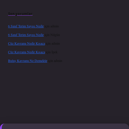
Son yorumlar
6 Sınıf Terim Sayısı Nedir
için
admin
6 Sınıf Terim Sayısı Nedir
için
Nilgün
Cüz Kavramı Nedir Kısaca
için
admin
Cüz Kavramı Nedir Kısaca
için
İpek
Buluş Kavramı Ne Demektir
için
admin
per giriş adresi güncellendi
betexper.xyz
hiltonbet güncel giriş