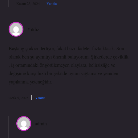
Kasım 23, 2024
Yanıtla
Yıldız
Başlangıç akıcı ilerliyor, fakat bazı ifadeler fazla klasik. Son
olarak ben şu ayrıntıyı önemli buluyorum: Şirketlerde çeviklik
, iş ortamındaki öngörülemeyen olaylara, belirsizliğe ve
değişime karşı hızlı bir şekilde uyum sağlama ve yeniden
yapılanma yeteneğidir.
Ocak 5, 2025
Yanıtla
admin