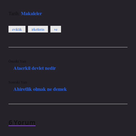
Makaleler
Tarih:
eviklik
irketlerin
ve
Önceki Yazı
Ataerkil devlet nedir
Sonraki Yazı
Ahiretlik olmak ne demek
6 Yorum