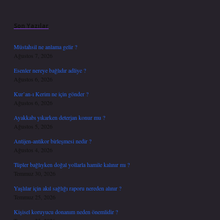
Sidebar
Son Yazılar
Müstahsil ne anlama gelir ?
Ağustos 7, 2026
Esenler nereye bağlıdır adliye ?
Ağustos 6, 2026
Kur’an-ı Kerim ne için gönder ?
Ağustos 6, 2026
Ayakkabı yıkarken deterjan konur mu ?
Ağustos 5, 2026
Antijen-antikor birleşmesi nedir ?
Ağustos 4, 2026
Tüpler bağlıyken doğal yollarla hamile kalınır mı ?
Temmuz 30, 2026
Yaşlılar için akıl sağlığı raporu nereden alınır ?
Temmuz 25, 2026
Kişisel koruyucu donanım neden önemlidir ?