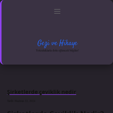
menüyü
Anasayfa
Gizlilik Politikası
Yasal Uyarı
aç
Hakkımızda
Gezi ve Hikaye
Yolculuklarla dolu eğlenceli bilgiler!
Şirketlerde çeviklik nedir
Tarih: Haziran 22, 2024