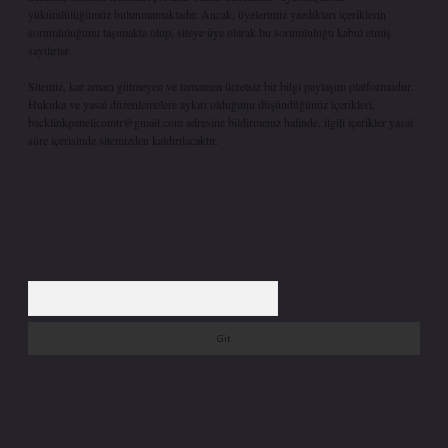
yükümlülüğümüz bulunmamaktadır. Ancak, üyelerimiz yazdıkları içeriklerin
sorumluluğunu taşımakta olup, siteye üye olarak bu sorumluluğu kabul etmiş
sayılırlar.
Sitemiz, kar amacı gütmeyen ve tamamen ücretsiz bir bilgi paylaşım platformudur.
Hukuka ve yasal düzenlemelere aykırı olduğunu düşündüğünüz içerikleri,
backlinkpanelicomtr@gmail.com
adresine bildirmeniz halinde, ilgili içerikler yasal
süre içerisinde sitemizden kaldırılacaktır.
Arama