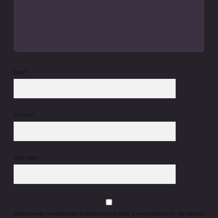
İsim*
E-Posta*
Web Sitesi
Daha sonraki yorumlarımda kullanılması için adım, e-posta adresim ve site adresim