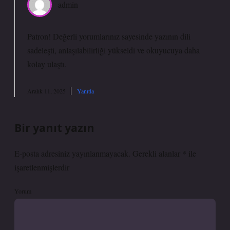
admin
Patron! Değerli yorumlarınız sayesinde yazının dili
sadeleşti
, anlaşılabilirliği yükseldi ve okuyucuya daha
kolay ulaştı.
Aralık 11, 2025
Yanıtla
Bir yanıt yazın
E-posta adresiniz yayınlanmayacak.
Gerekli alanlar
*
ile
işaretlenmişlerdir
Yorum