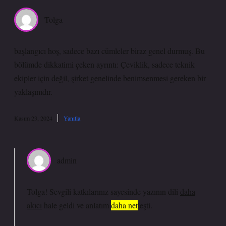
Tolga
başlangıcı hoş, sadece bazı cümleler biraz genel durmuş. Bu
bölümde dikkatimi çeken ayrıntı: Çeviklik, sadece teknik
ekipler için değil, şirket genelinde benimsenmesi gereken bir
yaklaşımdır.
Kasım 23, 2024
Yanıtla
admin
Tolga! Sevgili katkılarınız sayesinde yazının dili
daha
akıcı
hale geldi ve anlatım
daha net
leşti.