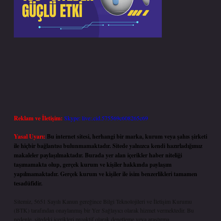
Reklam ve İletişim:
Skype: live:.cid.575569c608265c69
Yasal Uyarı:
Bu internet sitesi, herhangi bir marka, kurum veya şahıs şirketi
ile hiçbir bağlantısı bulunmamaktadır. Sitede yalnızca kendi hazırladığımız
makaleler paylaşılmaktadır. Burada yer alan içerikler haber niteliği
taşımamakta olup, gerçek kurum ve kişiler hakkında paylaşım
yapılmamaktadır. Gerçek kurum ve kişiler ile isim benzerlikleri tamamen
tesadüfidir.
Sitemiz, 5651 Sayılı Kanun gereğince Bilgi Teknolojileri ve İletişim Kurumu
(BTK) tarafından onaylanmış bir Yer Sağlayıcı olarak hizmet vermektedir. Bu
nedenle, sitedeki içerikleri proaktif olarak denetleme veya araştırma