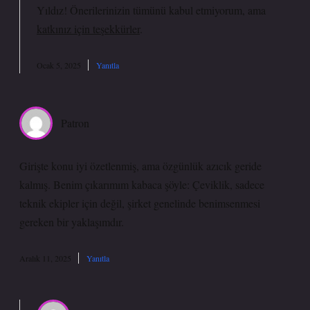
Yıldız! Önerilerinizin tümünü kabul etmiyorum, ama
katkınız için teşekkürler
.
Ocak 5, 2025
Yanıtla
Patron
Girişte konu iyi özetlenmiş, ama özgünlük azıcık geride
kalmış. Benim çıkarımım kabaca şöyle: Çeviklik, sadece
teknik ekipler için değil, şirket genelinde benimsenmesi
gereken bir yaklaşımdır.
Aralık 11, 2025
Yanıtla