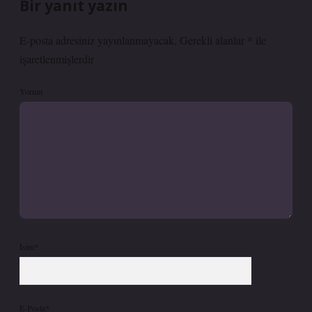
Bir yanıt yazın
E-posta adresiniz yayınlanmayacak.
Gerekli alanlar
*
ile
işaretlenmişlerdir
Yorum
İsim*
E-Posta*