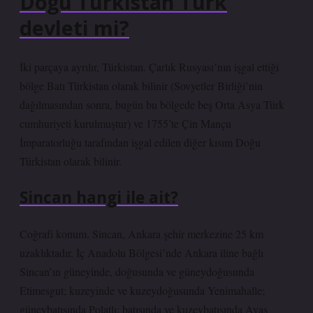
Doğu Türkistan Türk
devleti mi?
İki parçaya ayrılır, Türkistan. Çarlık Rusyası’nın işgal ettiği
bölge Batı Türkistan olarak bilinir (Sovyetler Birliği’nin
dağılmasından sonra, bugün bu bölgede beş Orta Asya Türk
cumhuriyeti kurulmuştur) ve 1755’te Çin Mançu
İmparatorluğu tarafından işgal edilen diğer kısım Doğu
Türkistan olarak bilinir.
Sincan hangi ile ait?
Coğrafi konum. Sincan, Ankara şehir merkezine 25 km
uzaklıktadır. İç Anadolu Bölgesi’nde Ankara iline bağlı
Sincan’ın güneyinde, doğusunda ve güneydoğusunda
Etimesgut; kuzeyinde ve kuzeydoğusunda Yenimahalle;
güneybatısında Polatlı; batısında ve kuzeybatısında Ayaş