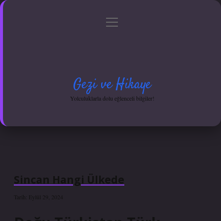
menüyü
Anasayfa
Gizlilik Politikası
Yasal Uyarı
aç
Hakkımızda
Gezi ve Hikaye
Yolculuklarla dolu eğlenceli bilgiler!
Sincan Hangi Ülkede
Tarih: Eylül 29, 2024