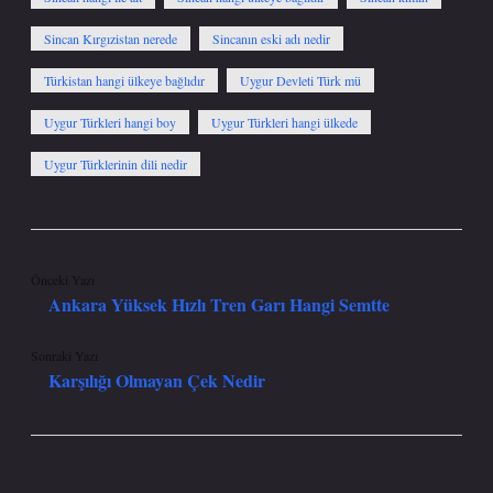
Sincan Kırgızistan nerede
Sincanın eski adı nedir
Türkistan hangi ülkeye bağlıdır
Uygur Devleti Türk mü
Uygur Türkleri hangi boy
Uygur Türkleri hangi ülkede
Uygur Türklerinin dili nedir
Önceki Yazı
Ankara Yüksek Hızlı Tren Garı Hangi Semtte
Sonraki Yazı
Karşılığı Olmayan Çek Nedir