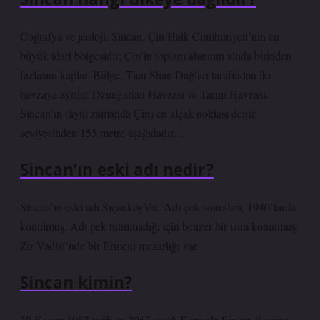
Coğrafya ve jeoloji. Sincan, Çin Halk Cumhuriyeti’nin en
büyük idari bölgesidir; Çin’in toplam alanının altıda birinden
fazlasını kaplar. Bölge, Tian Shan Dağları tarafından iki
havzaya ayrılır: Dzungarian Havzası ve Tarım Havzası.
Sincan’ın (aynı zamanda Çin) en alçak noktası deniz
seviyesinden 155 metre aşağıdadır…
Sincan’ın eski adı nedir?
Sincan’ın eski adı Sıçanköy’dü. Adı çok sonraları, 1940’larda
konulmuş. Adı pek tutulmadığı için benzer bir isim konulmuş.
Zir Vadisi’nde bir Ermeni mezarlığı var.
Sincan kimin?
30 Kasım 1983 tarih ve 2963 sayılı Kanunla Sincan ilçesine