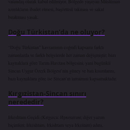
vatandaş olarak kabul edilmiyor. Bölgede yaşayan Müslüman
azınlıkların ibadet etmesi, başörtüsü takması ve sakal
bırakması yasak.
Doğu Türkistan’da ne oluyor?
“Doğu Türkistan” kavramının coğrafi kapsamı farklı
zamanlarda ve farklı belgelerde her zaman değişmiştir; bazı
kaynaklara göre Tarım Havzası bölgesini, yani bugünkü
Sincan Uygur Özerk Bölgesi’nin güney ve batı kısımlarını,
bazı kaynaklara göre ise Sincan’ın tamamını kapsamaktadır.
Kırgızistan-Sincan sınırı
nerededir?
Irkeshtam Geçidi (Kırgızca: Иркештам; diğer yazım
biçimleri: Irkeshtam, Irkishtam veya Irkeštam) adını,