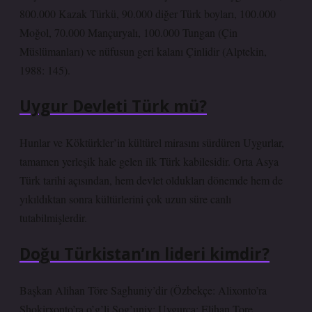
800.000 Kazak Türkü, 90.000 diğer Türk boyları, 100.000
Moğol, 70.000 Mançuryalı, 100.000 Tungan (Çin
Müslümanları) ve nüfusun geri kalanı Çinlidir (Alptekin,
1988: 145).
Uygur Devleti Türk mü?
Hunlar ve Köktürkler’in kültürel mirasını sürdüren Uygurlar,
tamamen yerleşik hale gelen ilk Türk kabilesidir. Orta Asya
Türk tarihi açısından, hem devlet oldukları dönemde hem de
yıkıldıktan sonra kültürlerini çok uzun süre canlı
tutabilmişlerdir.
Doğu Türkistan’ın lideri kimdir?
Başkan Alihan Töre Saghuniy’dir (Özbekçe: Alixonto’ra
Shokirxonto’ra o’g’li Sog’uniy; Uygurca: Elihan Tore