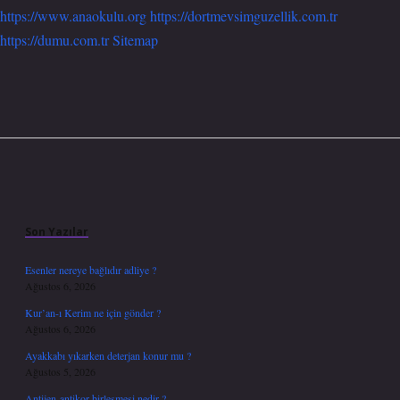
https://www.anaokulu.org
https://dortmevsimguzellik.com.tr
https://dumu.com.tr
Sitemap
Sidebar
Son Yazılar
Esenler nereye bağlıdır adliye ?
Ağustos 6, 2026
Kur’an-ı Kerim ne için gönder ?
Ağustos 6, 2026
Ayakkabı yıkarken deterjan konur mu ?
Ağustos 5, 2026
Antijen-antikor birleşmesi nedir ?