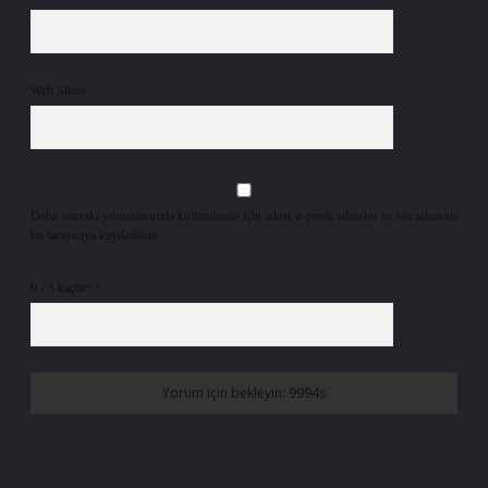
Web Sitesi
Daha sonraki yorumlarımda kullanılması için adım, e-posta adresim ve site adresim
bu tarayıcıya kaydedilsin.
9 - 5 kaçtır?
*