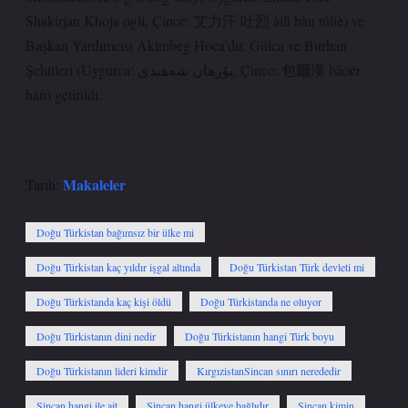
Shakirjan Khoja ogli, Çince: 艾力汗 吐烈 àilì hàn tǔliè) ve
Başkan Yardımcısı Akimbeg Hoca’dır. Gülca ve Burhan
Şehitleri (Uygurca: بۇرھان شەھىدى, Çince: 包爾漢 bāoěr
hàn) getirildi.
Makaleler
Tarih:
Doğu Türkistan bağımsız bir ülke mi
Doğu Türkistan kaç yıldır işgal altında
Doğu Türkistan Türk devleti mi
Doğu Türkistanda kaç kişi öldü
Doğu Türkistanda ne oluyor
Doğu Türkistanın dini nedir
Doğu Türkistanın hangi Türk boyu
Doğu Türkistanın lideri kimdir
KırgızistanSincan sınırı nerededir
Sincan hangi ile ait
Sincan hangi ülkeye bağlıdır
Sincan kimin