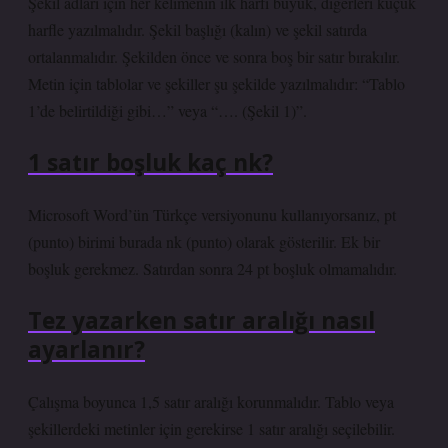
Şekil adları için her kelimenin ilk harfi büyük, diğerleri küçük
harfle yazılmalıdır. Şekil başlığı (kalın) ve şekil satırda
ortalanmalıdır. Şekilden önce ve sonra boş bir satır bırakılır.
Metin için tablolar ve şekiller şu şekilde yazılmalıdır: “Tablo
1’de belirtildiği gibi…” veya “…. (Şekil 1)”.
1 satır boşluk kaç nk?
Microsoft Word’ün Türkçe versiyonunu kullanıyorsanız, pt
(punto) birimi burada nk (punto) olarak gösterilir. Ek bir
boşluk gerekmez. Satırdan sonra 24 pt boşluk olmamalıdır.
Tez yazarken satır aralığı nasıl
ayarlanır?
Çalışma boyunca 1,5 satır aralığı korunmalıdır. Tablo veya
şekillerdeki metinler için gerekirse 1 satır aralığı seçilebilir.