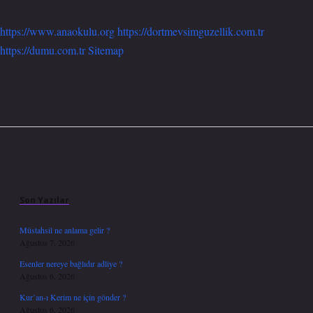
https://www.anaokulu.org
https://dortmevsimguzellik.com.tr
https://dumu.com.tr
Sitemap
Sidebar
Son Yazılar
Müstahsil ne anlama gelir ?
Ağustos 7, 2026
Esenler nereye bağlıdır adliye ?
Ağustos 6, 2026
Kur’an-ı Kerim ne için gönder ?
Ağustos 6, 2026