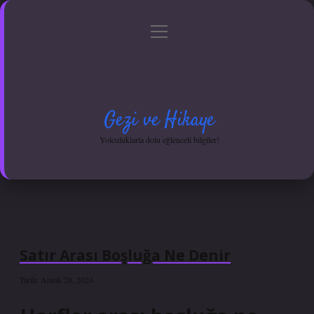
menüyü
Anasayfa
Gizlilik Politikası
Yasal Uyarı
aç
Hakkımızda
Gezi ve Hikaye
Yolculuklarla dolu eğlenceli bilgiler!
Satır Arası Boşluğa Ne Denir
Tarih: Aralık 28, 2024