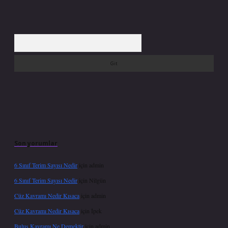
Arama
Son yorumlar
6 Sınıf Terim Sayısı Nedir
için
admin
6 Sınıf Terim Sayısı Nedir
için
Nilgün
Cüz Kavramı Nedir Kısaca
için
admin
Cüz Kavramı Nedir Kısaca
için
İpek
Buluş Kavramı Ne Demektir
için
admin