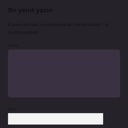
Bir yanıt yazın
E-posta adresiniz yayınlanmayacak.
Gerekli alanlar
*
ile
işaretlenmişlerdir
Yorum
İsim*