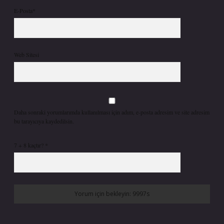
E-Posta*
Web Sitesi
Daha sonraki yorumlarımda kullanılması için adım, e-posta adresim ve site adresim
bu tarayıcıya kaydedilsin.
7 + 8 kaçtır?
*