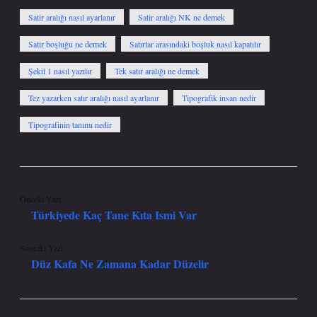
Satir aralığı nasıl ayarlanır
Satir aralığı NK ne demek
Satir boşluğu ne demek
Satırlar arasındaki boşluk nasıl kapatılır
Şekil 1 nasıl yazılır
Tek satır aralığı ne demek
Tez yazarken satır aralığı nasıl ayarlanır
Tipografik insan nedir
Tipografinin tanımı nedir
Önceki Yazı
Türkiyede Kaç Tane Kıta Ismi Var
Sonraki Yazı
Düz Kafa Ne Zamana Kadar Düzelir