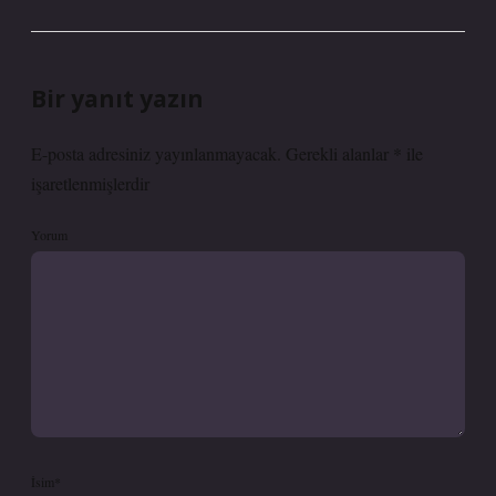
Bir yanıt yazın
E-posta adresiniz yayınlanmayacak.
Gerekli alanlar
*
ile
işaretlenmişlerdir
Yorum
İsim*