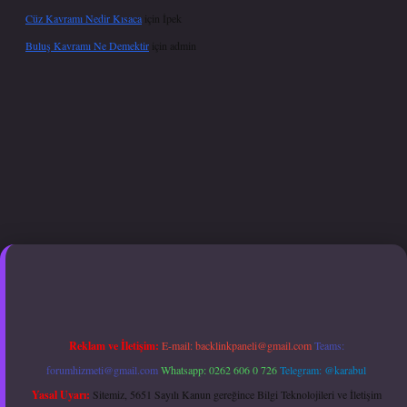
Cüz Kavramı Nedir Kısaca
için
İpek
Buluş Kavramı Ne Demektir
için
admin
xper giriş adresi güncellendi
betexper.xyz
hiltonbet güncel giriş
Reklam ve İletişim:
E-mail:
backlinkpaneli@gmail.com
Teams:
forumhizmeti@gmail.com
Whatsapp: 0262 606 0 726
Telegram: @karabul
Yasal Uyarı:
Sitemiz, 5651 Sayılı Kanun gereğince Bilgi Teknolojileri ve İletişim