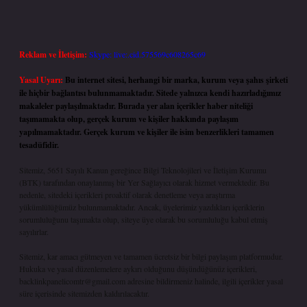
Reklam ve İletişim:
Skype: live:.cid.575569c608265c69
Yasal Uyarı:
Bu internet sitesi, herhangi bir marka, kurum veya şahıs şirketi
ile hiçbir bağlantısı bulunmamaktadır. Sitede yalnızca kendi hazırladığımız
makaleler paylaşılmaktadır. Burada yer alan içerikler haber niteliği
taşımamakta olup, gerçek kurum ve kişiler hakkında paylaşım
yapılmamaktadır. Gerçek kurum ve kişiler ile isim benzerlikleri tamamen
tesadüfidir.
Sitemiz, 5651 Sayılı Kanun gereğince Bilgi Teknolojileri ve İletişim Kurumu
(BTK) tarafından onaylanmış bir Yer Sağlayıcı olarak hizmet vermektedir. Bu
nedenle, sitedeki içerikleri proaktif olarak denetleme veya araştırma
yükümlülüğümüz bulunmamaktadır. Ancak, üyelerimiz yazdıkları içeriklerin
sorumluluğunu taşımakta olup, siteye üye olarak bu sorumluluğu kabul etmiş
sayılırlar.
Sitemiz, kar amacı gütmeyen ve tamamen ücretsiz bir bilgi paylaşım platformudur.
Hukuka ve yasal düzenlemelere aykırı olduğunu düşündüğünüz içerikleri,
backlinkpanelicomtr@gmail.com
adresine bildirmeniz halinde, ilgili içerikler yasal
süre içerisinde sitemizden kaldırılacaktır.