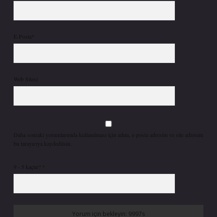
E-Posta*
Web Sitesi
Daha sonraki yorumlarımda kullanılması için adım, e-posta adresim ve site adresim
bu tarayıcıya kaydedilsin.
9 - 5 kaçtır?
*