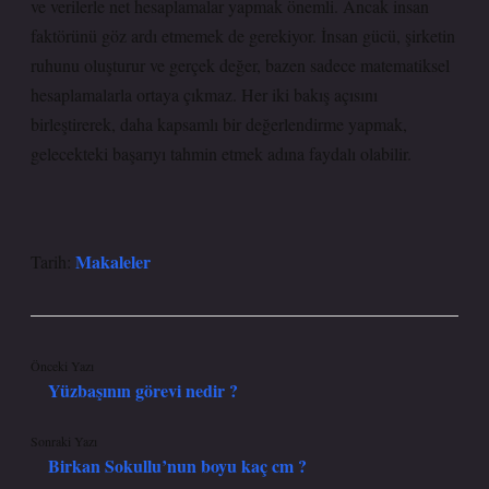
ve verilerle net hesaplamalar yapmak önemli. Ancak insan
faktörünü göz ardı etmemek de gerekiyor. İnsan gücü, şirketin
ruhunu oluşturur ve gerçek değer, bazen sadece matematiksel
hesaplamalarla ortaya çıkmaz. Her iki bakış açısını
birleştirerek, daha kapsamlı bir değerlendirme yapmak,
gelecekteki başarıyı tahmin etmek adına faydalı olabilir.
Makaleler
Tarih:
Önceki Yazı
Yüzbaşının görevi nedir ?
Sonraki Yazı
Birkan Sokullu’nun boyu kaç cm ?