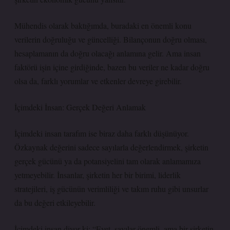
Mühendis olarak baktığımda, buradaki en önemli konu
verilerin doğruluğu ve güncelliği. Bilançonun doğru olması,
hesaplamanın da doğru olacağı anlamına gelir. Ama insan
faktörü işin içine girdiğinde, bazen bu veriler ne kadar doğru
olsa da, farklı yorumlar ve etkenler devreye girebilir.
İçimdeki İnsan: Gerçek Değeri Anlamak
İçimdeki insan tarafım ise biraz daha farklı düşünüyor.
Özkaynak değerini sadece sayılarla değerlendirmek, şirketin
gerçek gücünü ya da potansiyelini tam olarak anlamamıza
yetmeyebilir. İnsanlar, şirketin her bir birimi, liderlik
stratejileri, iş gücünün verimliliği ve takım ruhu gibi unsurlar
da bu değeri etkileyebilir.
İçimdeki insan diyor ki: “Evet, sayılar önemli, ama bir şirketin