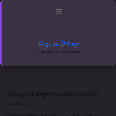
menüyü
Anasayfa
Gizlilik Politikası
Yasal Uyarı
aç
Hakkımızda
Gezi ve Hikaye
Yolculuklarla dolu eğlenceli bilgiler!
Özkaynak değerine nasıl ulaşılır ?
Tarih: Aralık 14, 2025
Özkaynak Değerine Nasıl Ulaşılır? Farklı Yaklaşımlar ve