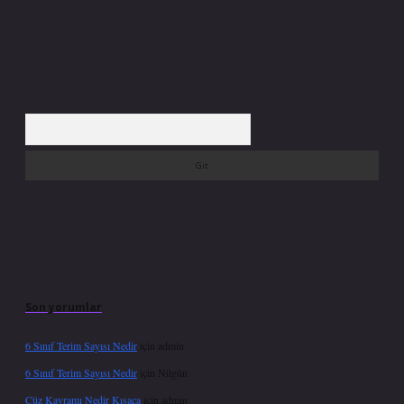
Arama
Son yorumlar
6 Sınıf Terim Sayısı Nedir
için
admin
6 Sınıf Terim Sayısı Nedir
için
Nilgün
Cüz Kavramı Nedir Kısaca
için
admin