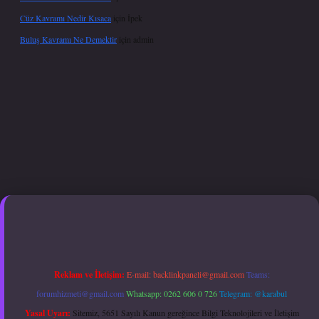
Cüz Kavramı Nedir Kısaca
için
İpek
Buluş Kavramı Ne Demektir
için
admin
Betexper giriş adresi güncellendi
betexper.xyz
hiltonbet güncel giriş
Reklam ve İletişim:
E-mail:
backlinkpaneli@gmail.com
Teams:
forumhizmeti@gmail.com
Whatsapp: 0262 606 0 726
Telegram: @karabul
Yasal Uyarı:
Sitemiz, 5651 Sayılı Kanun gereğince Bilgi Teknolojileri ve İletişim