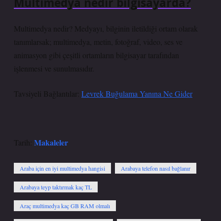
Multimedya nedir bilgisayarda?
Multimedya nedir? Medyayı, bilginin iletildiği ortam olarak
tanımlarsak; multimedya, metin, fotoğraf, video, ses ve
animasyon gibi çeşitli ortamların bilgisayar tarafından
işlenmesi ve sunulmasıdır.
Tavsiyeli Bağlantılar:
Levrek Buğulama Yanına Ne Gider
Makaleler
Tarih:
Araba için en iyi multimedya hangisi
Arabaya telefon nasıl bağlanır
Arabaya teyp taktırmak kaç TL
Araç multimedya kaç GB RAM olmalı