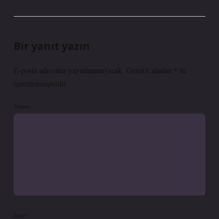
Bir yanıt yazın
E-posta adresiniz yayınlanmayacak.
Gerekli alanlar
*
ile
işaretlenmişlerdir
Yorum
İsim*