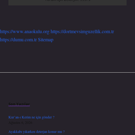
https://www.anaokulu.org
https://dortmevsimguzellik.com.tr
https://dumu.com.tr
Sitemap
Sidebar
Son Yazılar
Kur’an-ı Kerim ne için gönder ?
Ağustos 6, 2026
Ayakkabı yıkarken deterjan konur mu ?