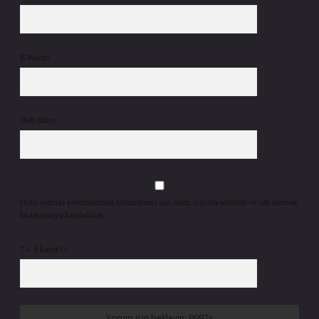
E-Posta*
Web Sitesi
Daha sonraki yorumlarımda kullanılması için adım, e-posta adresim ve site adresim
bu tarayıcıya kaydedilsin.
7 + 8 kaçtır?
*