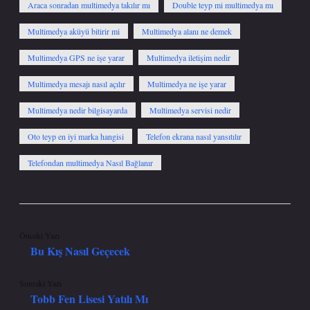
Araca sonradan multimedya takılır mı
Double teyp mi multimedya mı
Multimedya aküyü bitirir mi
Multimedya alanı ne demek
Multimedya GPS ne işe yarar
Multimedya iletişim nedir
Multimedya mesajı nasıl açılır
Multimedya ne işe yarar
Multimedya nedir bilgisayarda
Multimedya servisi nedir
Oto teyp en iyi marka hangisi
Telefon ekrana nasıl yansıtılır
Telefondan multimedya Nasıl Bağlanır
Önceki Yazı
Bu Kış Nasıl Geçecek
Sonraki Yazı
Tobb Fen Lisesi Yatılı Mı