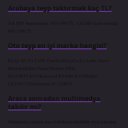
Arabaya teyp taktırmak kaç TL?
Tek DIN bant montajı: 500-1000 TL. Çift DIN kaset montajı:
800-1500 TL.
Oto teyp en iyi marka hangisi?
En İyi AUTO-TAPE ÖnerileriHayırEn İyi Araba Stereo
ModelleriEditör Puanı1Pioneer DEH-
S4250BT9.9/102Kenwood BT4089.8/103Philips
CE2339.7/104Jameson JS-225BT9.
Araca sonradan multimedya
takılır mı?
Multimedya sistemi araca fabrikada takılabilir veya sonradan