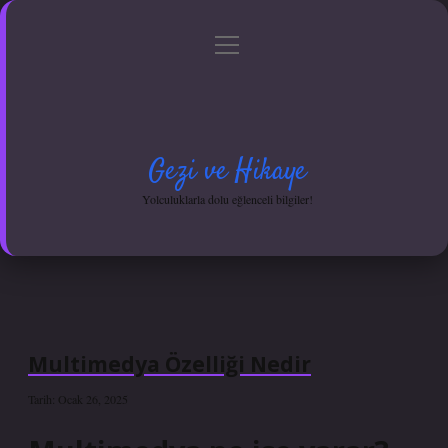
menüyü
Anasayfa
Gizlilik Politikası
Yasal Uyarı
aç
Hakkımızda
Gezi ve Hikaye
Yolculuklarla dolu eğlenceli bilgiler!
Multimedya Özelliği Nedir
Tarih: Ocak 26, 2025