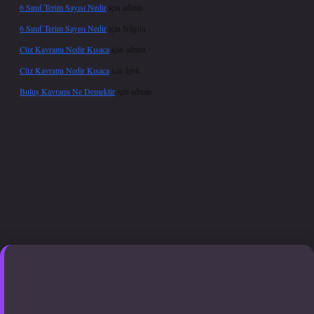
6 Sınıf Terim Sayısı Nedir
için
admin
6 Sınıf Terim Sayısı Nedir
için
Nilgün
Cüz Kavramı Nedir Kısaca
için
admin
Cüz Kavramı Nedir Kısaca
için
İpek
Buluş Kavramı Ne Demektir
için
admin
texper giriş adresi güncellendi
betexper.xyz
hiltonbet güncel giriş