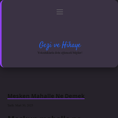
menüyü
Anasayfa
Gizlilik Politikası
Yasal Uyarı
aç
Hakkımızda
Gezi ve Hikaye
Yolculuklarla dolu eğlenceli bilgiler!
Mesken Mahalle Ne Demek
Tarih: Mart 30, 2025