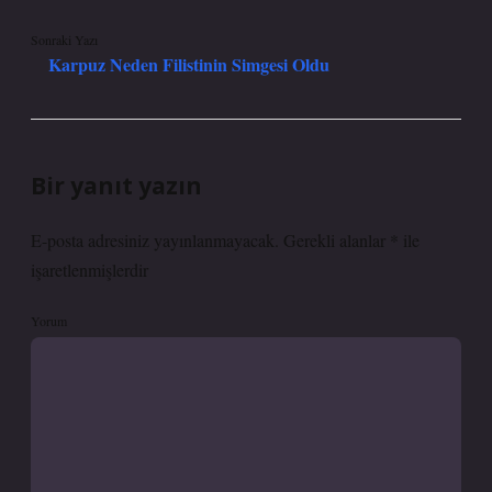
Sonraki Yazı
Karpuz Neden Filistinin Simgesi Oldu
Bir yanıt yazın
E-posta adresiniz yayınlanmayacak.
Gerekli alanlar
*
ile
işaretlenmişlerdir
Yorum