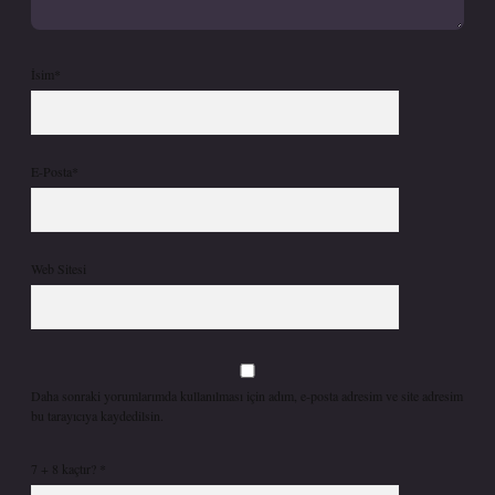
İsim*
E-Posta*
Web Sitesi
Daha sonraki yorumlarımda kullanılması için adım, e-posta adresim ve site adresim
bu tarayıcıya kaydedilsin.
7 + 8 kaçtır?
*