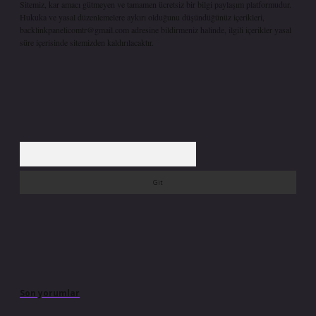
Sitemiz, kar amacı gütmeyen ve tamamen ücretsiz bir bilgi paylaşım platformudur.
Hukuka ve yasal düzenlemelere aykırı olduğunu düşündüğünüz içerikleri,
backlinkpanelicomtr@gmail.com
adresine bildirmeniz halinde, ilgili içerikler yasal
süre içerisinde sitemizden kaldırılacaktır.
Arama
Son yorumlar