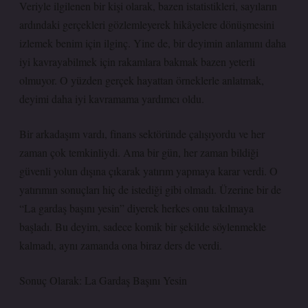
Veriyle ilgilenen bir kişi olarak, bazen istatistikleri, sayıların
ardındaki gerçekleri gözlemleyerek hikâyelere dönüşmesini
izlemek benim için ilginç. Yine de, bir deyimin anlamını daha
iyi kavrayabilmek için rakamlara bakmak bazen yeterli
olmuyor. O yüzden gerçek hayattan örneklerle anlatmak,
deyimi daha iyi kavramama yardımcı oldu.
Bir arkadaşım vardı, finans sektöründe çalışıyordu ve her
zaman çok temkinliydi. Ama bir gün, her zaman bildiği
güvenli yolun dışına çıkarak yatırım yapmaya karar verdi. O
yatırımın sonuçları hiç de istediği gibi olmadı. Üzerine bir de
“La gardaş başını yesin” diyerek herkes onu takılmaya
başladı. Bu deyim, sadece komik bir şekilde söylenmekle
kalmadı, aynı zamanda ona biraz ders de verdi.
Sonuç Olarak: La Gardaş Başını Yesin