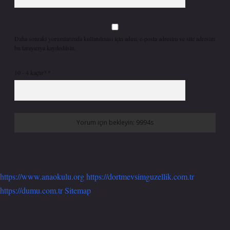
Daha sonraki yorumlarımda kullanılması için adım, e-posta adresim ve site adresim
bu tarayıcıya kaydedilsin.
10 - 4 kaçtır?
*
https://www.anaokulu.org
https://dortmevsimguzellik.com.tr
https://dumu.com.tr
Sitemap