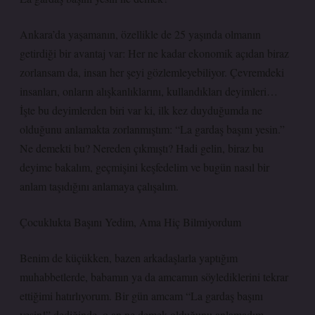
Ankara’da yaşamanın, özellikle de 25 yaşında olmanın
getirdiği bir avantaj var: Her ne kadar ekonomik açıdan biraz
zorlansam da, insan her şeyi gözlemleyebiliyor. Çevremdeki
insanları, onların alışkanlıklarını, kullandıkları deyimleri…
İşte bu deyimlerden biri var ki, ilk kez duyduğumda ne
olduğunu anlamakta zorlanmıştım: “La gardaş başını yesin.”
Ne demekti bu? Nereden çıkmıştı? Hadi gelin, biraz bu
deyime bakalım, geçmişini keşfedelim ve bugün nasıl bir
anlam taşıdığını anlamaya çalışalım.
Çocuklukta Başını Yedim, Ama Hiç Bilmiyordum
Benim de küçükken, bazen arkadaşlarla yaptığım
muhabbetlerde, babamın ya da amcamın söylediklerini tekrar
ettiğimi hatırlıyorum. Bir gün amcam “La gardaş başını
yesin!” dediğinde, o an ne demek olduğunu anlamadım.