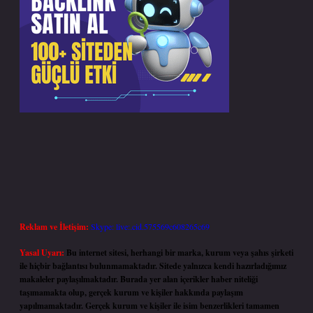
Reklam ve İletişim:
Skype: live:.cid.575569c608265c69
Yasal Uyarı:
Bu internet sitesi, herhangi bir marka, kurum veya şahıs şirketi
ile hiçbir bağlantısı bulunmamaktadır. Sitede yalnızca kendi hazırladığımız
makaleler paylaşılmaktadır. Burada yer alan içerikler haber niteliği
taşımamakta olup, gerçek kurum ve kişiler hakkında paylaşım
yapılmamaktadır. Gerçek kurum ve kişiler ile isim benzerlikleri tamamen