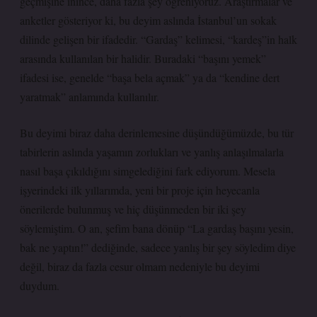
geçmişine inince, daha fazla şey öğreniyoruz. Araştırmalar ve
anketler gösteriyor ki, bu deyim aslında İstanbul’un sokak
dilinde gelişen bir ifadedir. “Gardaş” kelimesi, “kardeş”in halk
arasında kullanılan bir halidir. Buradaki “başını yemek”
ifadesi ise, genelde “başa bela açmak” ya da “kendine dert
yaratmak” anlamında kullanılır.
Bu deyimi biraz daha derinlemesine düşündüğümüzde, bu tür
tabirlerin aslında yaşamın zorlukları ve yanlış anlaşılmalarla
nasıl başa çıkıldığını simgelediğini fark ediyorum. Mesela
işyerindeki ilk yıllarımda, yeni bir proje için heyecanla
önerilerde bulunmuş ve hiç düşünmeden bir iki şey
söylemiştim. O an, şefim bana dönüp “La gardaş başını yesin,
bak ne yaptın!” dediğinde, sadece yanlış bir şey söyledim diye
değil, biraz da fazla cesur olmam nedeniyle bu deyimi
duydum.