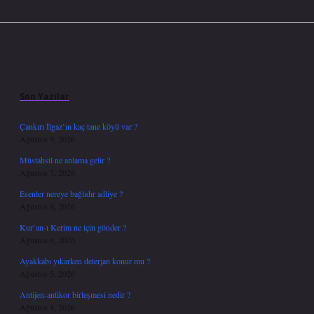
Sidebar
Son Yazılar
Çankırı İlgaz’ın kaç tane köyü var ?
Ağustos 9, 2026
Müstahsil ne anlama gelir ?
Ağustos 7, 2026
Esenler nereye bağlıdır adliye ?
Ağustos 6, 2026
Kur’an-ı Kerim ne için gönder ?
Ağustos 6, 2026
Ayakkabı yıkarken deterjan konur mu ?
Ağustos 5, 2026
Antijen-antikor birleşmesi nedir ?
Ağustos 4, 2026