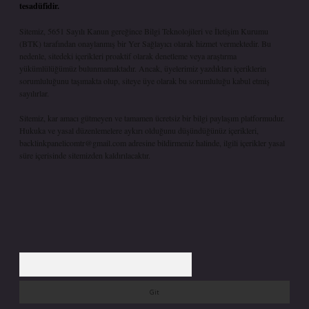
tesadüfidir.
Sitemiz, 5651 Sayılı Kanun gereğince Bilgi Teknolojileri ve İletişim Kurumu
(BTK) tarafından onaylanmış bir Yer Sağlayıcı olarak hizmet vermektedir. Bu
nedenle, sitedeki içerikleri proaktif olarak denetleme veya araştırma
yükümlülüğümüz bulunmamaktadır. Ancak, üyelerimiz yazdıkları içeriklerin
sorumluluğunu taşımakta olup, siteye üye olarak bu sorumluluğu kabul etmiş
sayılırlar.
Sitemiz, kar amacı gütmeyen ve tamamen ücretsiz bir bilgi paylaşım platformudur.
Hukuka ve yasal düzenlemelere aykırı olduğunu düşündüğünüz içerikleri,
backlinkpanelicomtr@gmail.com
adresine bildirmeniz halinde, ilgili içerikler yasal
süre içerisinde sitemizden kaldırılacaktır.
Arama