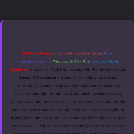
etexper.xyz
hiltonbet güncel giriş
Reklam ve İletişim:
E-mail:
backlinkpaneli@gmail.com
Teams:
forumhizmeti@gmail.com
Whatsapp: 0262 606 0 726
Telegram: @karabul
Yasal Uyarı:
Sitemiz, 5651 Sayılı Kanun gereğince Bilgi Teknolojileri ve İletişim
Kurumu (BTK) tarafından onaylanmış bir Yer Sağlayıcı olarak hizmet
vermektedir. Bu nedenle, sitedeki içerikleri proaktif olarak denetleme veya
araştırma yükümlülüğümüz bulunmamaktadır. Ancak, üyelerimiz yazdıkları
içeriklerin sorumluluğunu taşımakta olup, siteye üye olarak bu sorumluluğu kabul
etmiş sayılırlar. Bu internet sitesi, herhangi bir marka, kurum veya şahıs şirketi ile
hiçbir bağlantısı bulunmamaktadır. Sitede yalnızca kendi hazırladığımız makaleler
paylaşılmaktadır. Burada yer alan içerikler haber niteliği taşımamakta olup, gerçek
kurum ve kişiler hakkında paylaşım yapılmamaktadır. Gerçek kurum ve kişiler ile