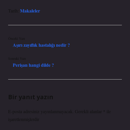
Makaleler
Tarih:
Önceki Yazı
Aşırı zayıflık hastalığı nedir ?
Sonraki Yazı
Perişan hangi dilde ?
Bir yanıt yazın
E-posta adresiniz yayınlanmayacak.
Gerekli alanlar
*
ile
işaretlenmişlerdir