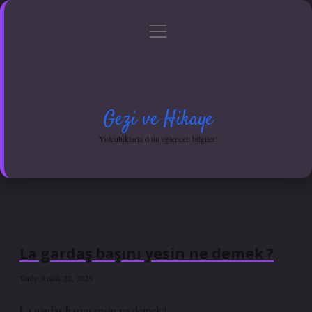
menüyü
Anasayfa
Gizlilik Politikası
Yasal Uyarı
aç
Hakkımızda
Gezi ve Hikaye
Yolculuklarla dolu eğlenceli bilgiler!
La gardaş başını yesin ne demek ?
Tarih: Aralık 22, 2025
La gardaş başını yesin ne demek?