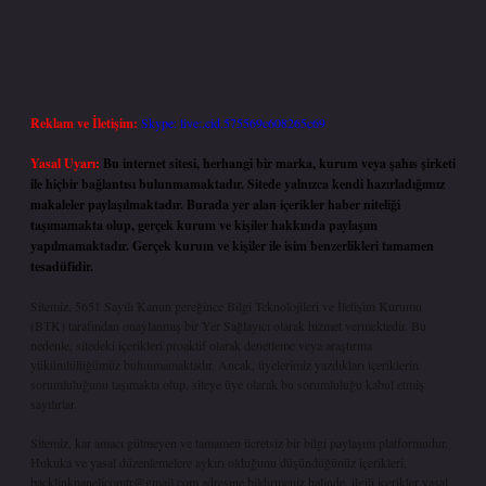
Reklam ve İletişim:
Skype: live:.cid.575569c608265c69
Yasal Uyarı:
Bu internet sitesi, herhangi bir marka, kurum veya şahıs şirketi
ile hiçbir bağlantısı bulunmamaktadır. Sitede yalnızca kendi hazırladığımız
makaleler paylaşılmaktadır. Burada yer alan içerikler haber niteliği
taşımamakta olup, gerçek kurum ve kişiler hakkında paylaşım
yapılmamaktadır. Gerçek kurum ve kişiler ile isim benzerlikleri tamamen
tesadüfidir.
Sitemiz, 5651 Sayılı Kanun gereğince Bilgi Teknolojileri ve İletişim Kurumu
(BTK) tarafından onaylanmış bir Yer Sağlayıcı olarak hizmet vermektedir. Bu
nedenle, sitedeki içerikleri proaktif olarak denetleme veya araştırma
yükümlülüğümüz bulunmamaktadır. Ancak, üyelerimiz yazdıkları içeriklerin
sorumluluğunu taşımakta olup, siteye üye olarak bu sorumluluğu kabul etmiş
sayılırlar.
Sitemiz, kar amacı gütmeyen ve tamamen ücretsiz bir bilgi paylaşım platformudur.
Hukuka ve yasal düzenlemelere aykırı olduğunu düşündüğünüz içerikleri,
backlinkpanelicomtr@gmail.com
adresine bildirmeniz halinde, ilgili içerikler yasal