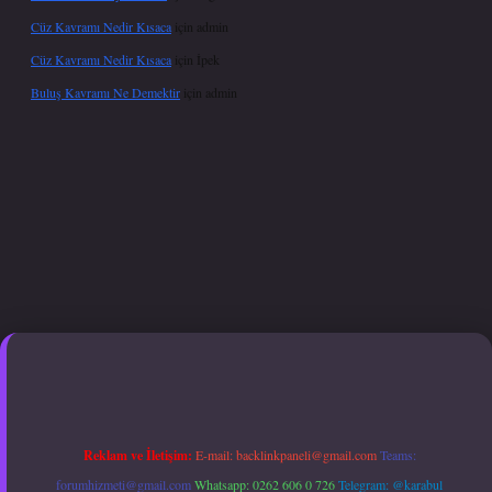
Cüz Kavramı Nedir Kısaca
için
admin
Cüz Kavramı Nedir Kısaca
için
İpek
Buluş Kavramı Ne Demektir
için
admin
exper.xyz
hiltonbet güncel giriş
Reklam ve İletişim:
E-mail:
backlinkpaneli@gmail.com
Teams:
forumhizmeti@gmail.com
Whatsapp: 0262 606 0 726
Telegram: @karabul