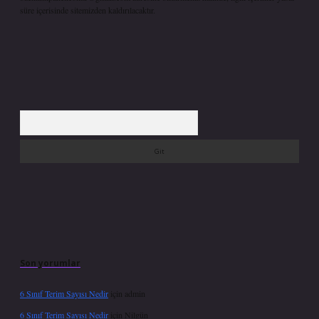
süre içerisinde sitemizden kaldırılacaktır.
Arama
Son yorumlar
6 Sınıf Terim Sayısı Nedir
için
admin
6 Sınıf Terim Sayısı Nedir
için
Nilgün