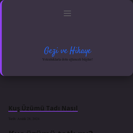
menüyü
Anasayfa
Gizlilik Politikası
Yasal Uyarı
aç
Hakkımızda
Gezi ve Hikaye
Yolculuklarla dolu eğlenceli bilgiler!
Kuş Üzümü Tadı Nasıl
Tarih: Aralık 28, 2024