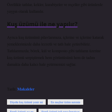
Özellikle tatlılar, kekler, kurabiyeler ve reçeller gibi ürünlerde
yaygın olarak kullanılır.
Kuş üzümü ile ne yapılır?
Ayrıca kuş üzümünü pilavlarımıza, içlerine ve içlerine katarak
yemeklerimizde daha lezzetli ve tatlı hale getirebiliriz.
Tatlılarımızda; börek, kül ve komposto gibi tatlıların üzerine
kuş üzümü serpiştirmek hem görüntüsünü hem de tadını
damakta daha kalıcı hale getirmemizi sağlar.
Makaleler
Tarih:
Diyette kuş üzümü yenir mi
En meşhur üzüm nerenin
Frenk üzümü acı mı
Frenk üzümü tadı neye benziyor