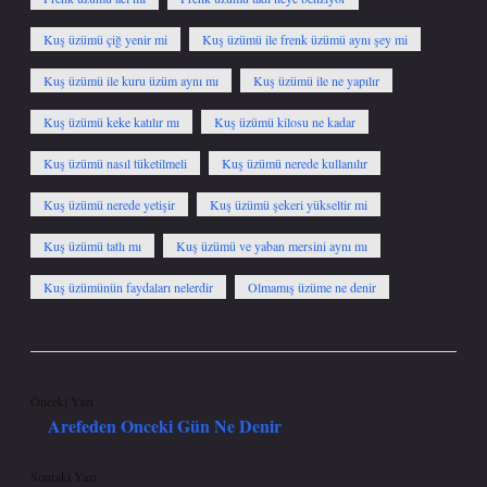
Kuş üzümü çiğ yenir mi
Kuş üzümü ile frenk üzümü aynı şey mi
Kuş üzümü ile kuru üzüm aynı mı
Kuş üzümü ile ne yapılır
Kuş üzümü keke katılır mı
Kuş üzümü kilosu ne kadar
Kuş üzümü nasıl tüketilmeli
Kuş üzümü nerede kullanılır
Kuş üzümü nerede yetişir
Kuş üzümü şekeri yükseltir mi
Kuş üzümü tatlı mı
Kuş üzümü ve yaban mersini aynı mı
Kuş üzümünün faydaları nelerdir
Olmamış üzüme ne denir
Önceki Yazı
Arefeden Onceki Gün Ne Denir
Sonraki Yazı