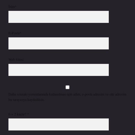
İsim*
E-Posta*
Web Sitesi
Daha sonraki yorumlarımda kullanılması için adım, e-posta adresim ve site adresim
bu tarayıcıya kaydedilsin.
6 + 2 kaçtır?
*