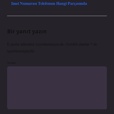
Imei Numarası Telefonun Hangi Parçasında
Bir yanıt yazın
E-posta adresiniz yayınlanmayacak.
Gerekli alanlar
*
ile
işaretlenmişlerdir
Yorum