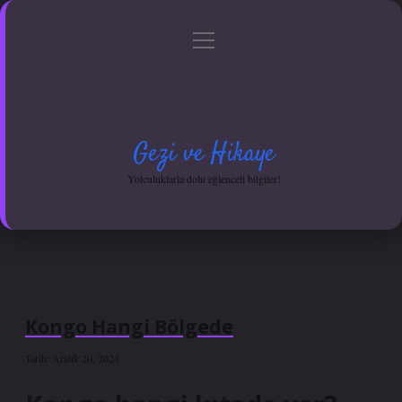
menüyü
Anasayfa
Gizlilik Politikası
Yasal Uyarı
aç
Hakkımızda
Gezi ve Hikaye
Yolculuklarla dolu eğlenceli bilgiler!
Kongo Hangi Bölgede
Tarih: Aralık 20, 2024