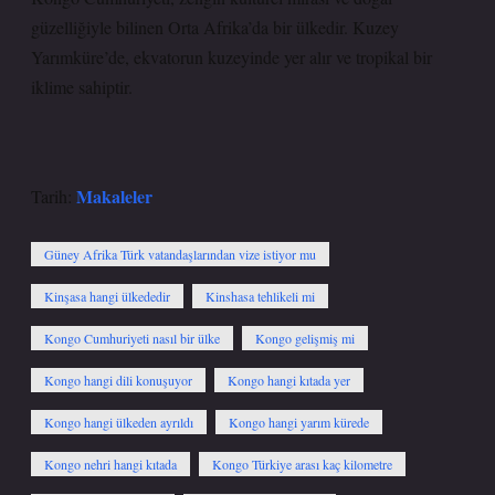
güzelliğiyle bilinen Orta Afrika’da bir ülkedir. Kuzey
Yarımküre’de, ekvatorun kuzeyinde yer alır ve tropikal bir
iklime sahiptir.
Makaleler
Tarih:
Güney Afrika Türk vatandaşlarından vize istiyor mu
Kinşasa hangi ülkededir
Kinshasa tehlikeli mi
Kongo Cumhuriyeti nasıl bir ülke
Kongo gelişmiş mi
Kongo hangi dili konuşuyor
Kongo hangi kıtada yer
Kongo hangi ülkeden ayrıldı
Kongo hangi yarım kürede
Kongo nehri hangi kıtada
Kongo Türkiye arası kaç kilometre