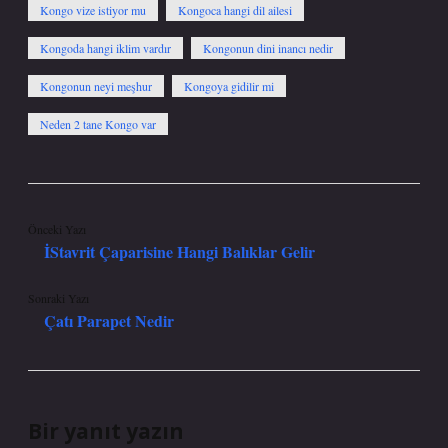
Kongo vize istiyor mu
Kongoca hangi dil ailesi
Kongoda hangi iklim vardır
Kongonun dini inancı nedir
Kongonun neyi meşhur
Kongoya gidilir mi
Neden 2 tane Kongo var
Önceki Yazı
İStavrit Çaparisine Hangi Balıklar Gelir
Sonraki Yazı
Çatı Parapet Nedir
Bir yanıt yazın