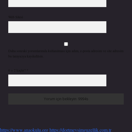
Web Sitesi
Daha sonraki yorumlarımda kullanılması için adım, e-posta adresim ve site adresim
bu tarayıcıya kaydedilsin.
6 + 2 kaçtır?
*
https://www.anaokulu.org
https://dortmevsimguzellik.com.tr