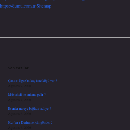
https://dumu.com.tr
Sitemap
Sidebar
Son Yazılar
Çankırı İlgaz’ın kaç tane köyü var ?
Ağustos 9, 2026
Müstahsil ne anlama gelir ?
Ağustos 7, 2026
Esenler nereye bağlıdır adliye ?
Ağustos 6, 2026
Kur’an-ı Kerim ne için gönder ?
Ağustos 6, 2026