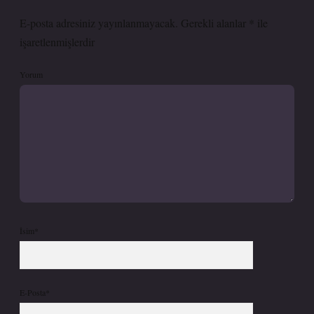
E-posta adresiniz yayınlanmayacak.
Gerekli alanlar
*
ile
işaretlenmişlerdir
Yorum
İsim*
E-Posta*