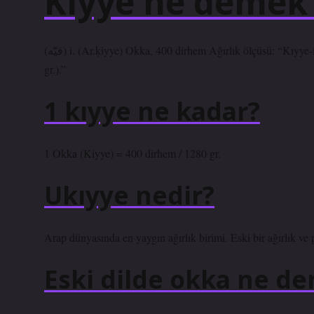
Kıyye ne demek
(ﻗﻴّﻪ) i. (Ar.ḳiyye) Okka, 400 dirhem Ağırlık ölçüsü: “Kıyye-i âşârî: Eski Okka (1282 gr.).” “Kıyye-i cedîde: Yeni Okka, Kilo (1000
gr.).”
1 kıyye ne kadar?
1 Okka (Kiyye) = 400 dirhem / 1280 gr.
Ukıyye nedir?
Arap dünyasında en yaygın ağırlık birimi. Eski bir ağırlık ve 
Eski dilde okka ne d