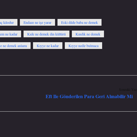
aç kilodur
Endaze ne işe yarar
Eski dilde baba ne demek
hem ne kadar
Kıde ne demek din kültürü
Kındik ne demek
e ne demek anlamı
Kıyye ne kadar
Kıyye nedir bulmaca
Sonraki Yaz
Eft Ile Gönderilen Para Geri Alınabilir Mi