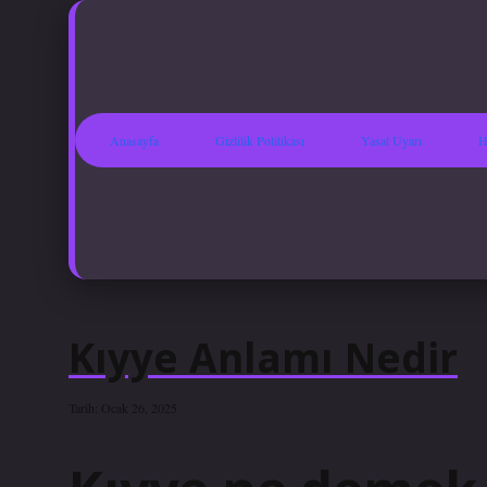
Anasayfa
Gizlilik Politikası
Yasal Uyarı
H
Kıyye Anlamı Nedir
Tarih: Ocak 26, 2025