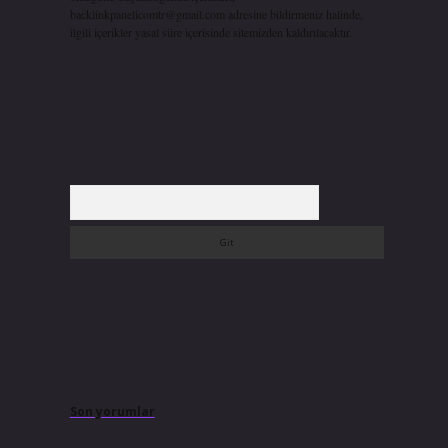
backlinkpanelicomtr@gmail.com
adresine bildirmeniz halinde,
ilgili içerikler yasal süre içerisinde sitemizden kaldırılacaktır.
Arama
Son yorumlar