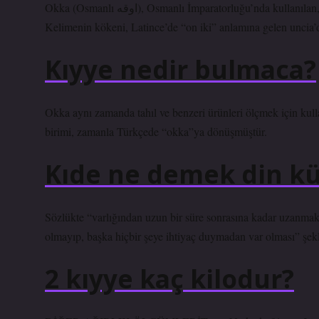
Okka (Osmanlı اوقه), Osmanlı İmparatorluğu’nda kullanılan, 1282 gram ve 400 dirheme eşit olan eski bir ağırlık birimidir.
Kelimenin kökeni, Latince’de “on iki” anlamına gelen uncia’d
Kıyye nedir bulmaca?
Okka aynı zamanda tahıl ve benzeri ürünleri ölçmek için kull
birimi, zamanla Türkçede “okka”ya dönüşmüştür.
Kıde ne demek din kü
Sözlükte “varlığından uzun bir süre sonrasına kadar uzanmak”
olmayıp, başka hiçbir şeye ihtiyaç duymadan var olması” şek
2 kıyye kaç kilodur?