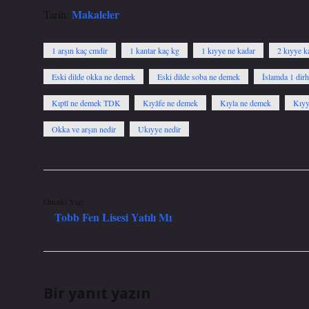
Makaleler
Tarih:
1 arşın kaç cmdir
1 kantar kaç kg
1 kıyye ne kadar
2 kıyye k
Eski dilde okka ne demek
Eski dilde soba ne demek
İslamda 1 dir
Kıptî ne demek TDK
Kıyâfe ne demek
Kıyla ne demek
Kıyy
Okka ve arşın nedir
Ukıyye nedir
Önceki Yazı
Tobb Fen Lisesi Yatılı Mı
Bir yanıt yazın