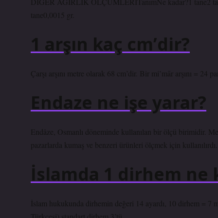
DİĞER AĞIRLIK ÖLÇÜMLERİTanımNe kadar?1 tane2 tane = 0
tane0,0015 gr.
1 arşın kaç cm’dir?
Çarşı arşını metre olarak 68 cm’dir. Bir mi’mār arşını = 24 pa
Endaze ne işe yarar?
Endâze, Osmanlı döneminde kullanılan bir ölçü birimidir. Met
pazarlarda kumaş ve benzeri ürünleri ölçmek için kullanılırdı. 
İslamda 1 dirhem ne 
İslam hukukunda dirhemin değeri 14 ayardı, 10 dirhem = 7 
Türkçesi) standart dirhem 3’tü.