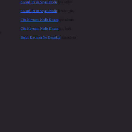
6 Sınıf Terim Sayısı Nedir
için
admin
6 Sınıf Terim Sayısı Nedir
için
Nilgün
Cüz Kavramı Nedir Kısaca
için
admin
Cüz Kavramı Nedir Kısaca
için
İpek
e
Buluş Kavramı Ne Demektir
için
admin
i