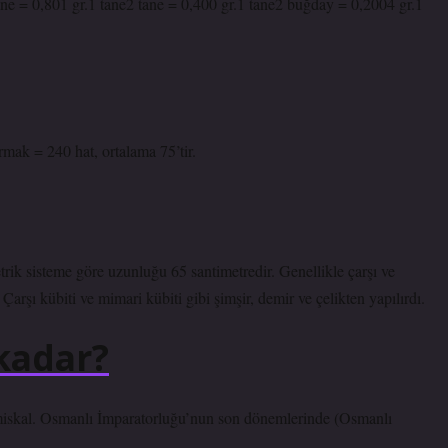
,801 gr.1 tane2 tane = 0,400 gr.1 tane2 buğday = 0,2004 gr.1
rmak = 240 hat, ortalama 75’tir.
rik sisteme göre uzunluğu 65 santimetredir. Genellikle çarşı ve
Çarşı kübiti ve mimari kübiti gibi şimşir, demir ve çelikten yapılırdı.
kadar?
miskal. Osmanlı İmparatorluğu’nun son dönemlerinde (Osmanlı