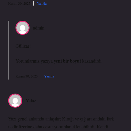
Kasım 30, 2025
Yanıtla
admin
Gülizar!
yeni bir boyut
Yorumlarınız yazıya
kazandırdı.
Kasım 30, 2025
Yanıtla
Yalaz
Yazı genel anlamda anlaşılır; Kırağı ve çığ arasındaki fark
nedir üzerine daha cesur yorumlar eklenebilirdi. Kendi