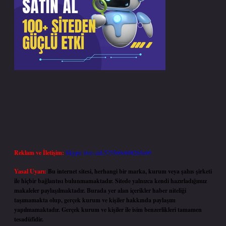
Reklam ve İletişim:
Skype: live:.cid.575569c608265c69
Yasal Uyarı:
Bu internet sitesi, herhangi bir marka, kurum veya şahıs şirketi
ile hiçbir bağlantısı bulunmamaktadır. Sitede yalnızca kendi hazırladığımız
makaleler paylaşılmaktadır. Burada yer alan içerikler haber niteliği
taşımamakta olup, gerçek kurum ve kişiler hakkında paylaşım
yapılmamaktadır. Gerçek kurum ve kişiler ile isim benzerlikleri tamamen
tesadüfidir.