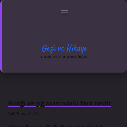
menüyü
Anasayfa
Gizlilik Politikası
Yasal Uyarı
aç
Hakkımızda
Gezi ve Hikaye
Yolculuklarla dolu eğlenceli bilgiler!
Kırağı ve çığ arasındaki fark nedir
Tarih: Temmuz 11, 2024