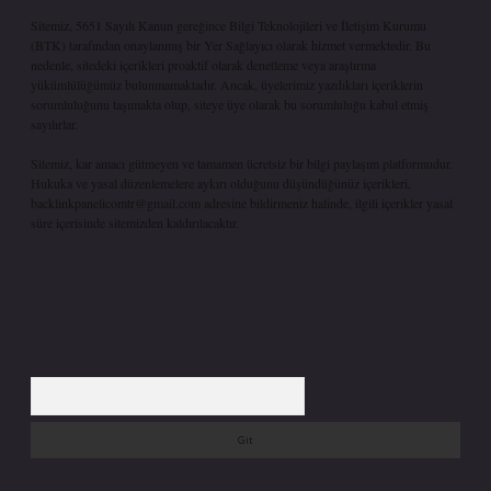
Sitemiz, 5651 Sayılı Kanun gereğince Bilgi Teknolojileri ve İletişim Kurumu
(BTK) tarafından onaylanmış bir Yer Sağlayıcı olarak hizmet vermektedir. Bu
nedenle, sitedeki içerikleri proaktif olarak denetleme veya araştırma
yükümlülüğümüz bulunmamaktadır. Ancak, üyelerimiz yazdıkları içeriklerin
sorumluluğunu taşımakta olup, siteye üye olarak bu sorumluluğu kabul etmiş
sayılırlar.
Sitemiz, kar amacı gütmeyen ve tamamen ücretsiz bir bilgi paylaşım platformudur.
Hukuka ve yasal düzenlemelere aykırı olduğunu düşündüğünüz içerikleri,
backlinkpanelicomtr@gmail.com
adresine bildirmeniz halinde, ilgili içerikler yasal
süre içerisinde sitemizden kaldırılacaktır.
Arama