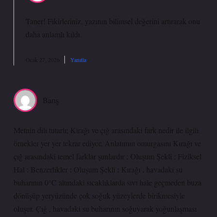
Taner!
Fikirleriniz, yazının bilimsel değerini artırarak onu
daha anlamlı kıldı.
Ocak 27, 2026
Yanıtla
Barış
Metnin dili tutarlı; Kırağı ve çığ arasındaki fark nedir ile ilgili
örnekler yer yer tekrar ediyor. Anlatımın omurgasını Kırağı ve
çığ arasındaki temel farklar şunlardır : Oluşum Şekli : Fiziksel
Hal : Benzerlikler : Oluşum Şekli : Kırağı , havadaki su
buharının 0°C altındaki sıcaklıklarda sıvı hale geçmeden buza
dönüşüp yeryüzünde çok soğuk yüzeylerde birikmesiyle
oluşur. Çığ , havadaki su buharının soğuyarak yoğunlaşması