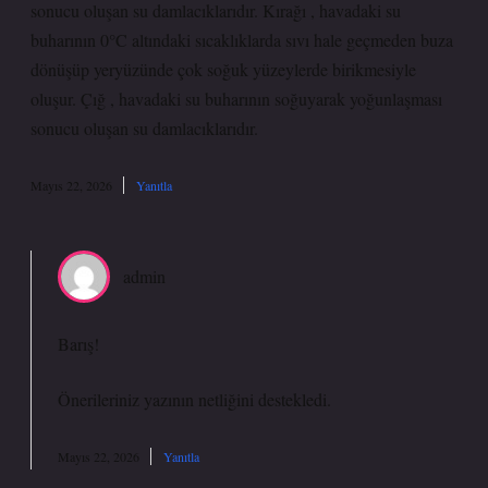
sonucu oluşan su damlacıklarıdır. Kırağı , havadaki su
buharının 0°C altındaki sıcaklıklarda sıvı hale geçmeden buza
dönüşüp yeryüzünde çok soğuk yüzeylerde birikmesiyle
oluşur. Çığ , havadaki su buharının soğuyarak yoğunlaşması
sonucu oluşan su damlacıklarıdır.
Mayıs 22, 2026
Yanıtla
admin
Barış!
Önerileriniz yazının
netliğini
destekledi.
Mayıs 22, 2026
Yanıtla