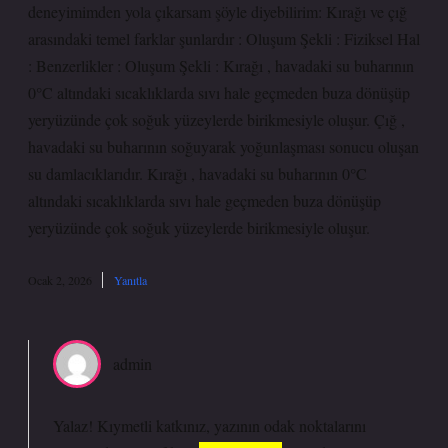
deneyimimden yola çıkarsam şöyle diyebilirim: Kırağı ve çığ
arasındaki temel farklar şunlardır : Oluşum Şekli : Fiziksel Hal
: Benzerlikler : Oluşum Şekli : Kırağı , havadaki su buharının
0°C altındaki sıcaklıklarda sıvı hale geçmeden buza dönüşüp
yeryüzünde çok soğuk yüzeylerde birikmesiyle oluşur. Çığ ,
havadaki su buharının soğuyarak yoğunlaşması sonucu oluşan
su damlacıklarıdır. Kırağı , havadaki su buharının 0°C
altındaki sıcaklıklarda sıvı hale geçmeden buza dönüşüp
yeryüzünde çok soğuk yüzeylerde birikmesiyle oluşur.
Ocak 2, 2026
Yanıtla
admin
Yalaz! Kıymetli katkınız, yazının
odak noktalarını