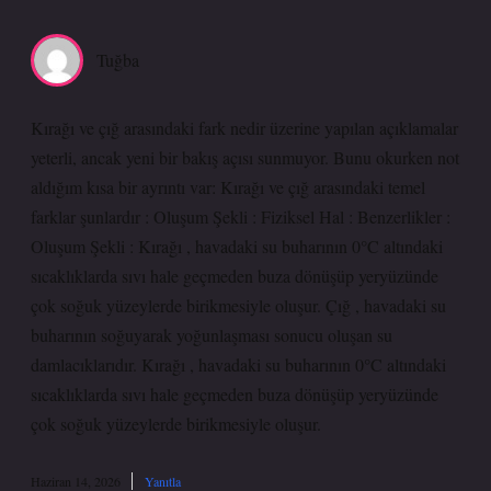
Tuğba
Kırağı ve çığ arasındaki fark nedir üzerine yapılan açıklamalar
yeterli, ancak yeni bir bakış açısı sunmuyor. Bunu okurken not
aldığım kısa bir ayrıntı var: Kırağı ve çığ arasındaki temel
farklar şunlardır : Oluşum Şekli : Fiziksel Hal : Benzerlikler :
Oluşum Şekli : Kırağı , havadaki su buharının 0°C altındaki
sıcaklıklarda sıvı hale geçmeden buza dönüşüp yeryüzünde
çok soğuk yüzeylerde birikmesiyle oluşur. Çığ , havadaki su
buharının soğuyarak yoğunlaşması sonucu oluşan su
damlacıklarıdır. Kırağı , havadaki su buharının 0°C altındaki
sıcaklıklarda sıvı hale geçmeden buza dönüşüp yeryüzünde
çok soğuk yüzeylerde birikmesiyle oluşur.
Haziran 14, 2026
Yanıtla