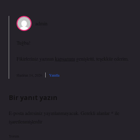
admin
Tuğba!
Fikirleriniz yazının
kapsamını
genişletti, teşekkür ederim.
Haziran 14, 2026
Yanıtla
Bir yanıt yazın
E-posta adresiniz yayınlanmayacak.
Gerekli alanlar
*
ile
işaretlenmişlerdir
Yorum