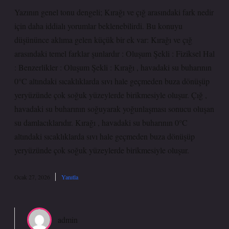
Yazının genel tonu dengeli; Kırağı ve çığ arasındaki fark nedir
için daha iddialı yorumlar beklenebilirdi. Bu konuyu
düşününce aklıma gelen küçük bir ek var: Kırağı ve çığ
arasındaki temel farklar şunlardır : Oluşum Şekli : Fiziksel Hal
: Benzerlikler : Oluşum Şekli : Kırağı , havadaki su buharının
0°C altındaki sıcaklıklarda sıvı hale geçmeden buza dönüşüp
yeryüzünde çok soğuk yüzeylerde birikmesiyle oluşur. Çığ ,
havadaki su buharının soğuyarak yoğunlaşması sonucu oluşan
su damlacıklarıdır. Kırağı , havadaki su buharının 0°C
altındaki sıcaklıklarda sıvı hale geçmeden buza dönüşüp
yeryüzünde çok soğuk yüzeylerde birikmesiyle oluşur.
Ocak 27, 2026
Yanıtla
admin