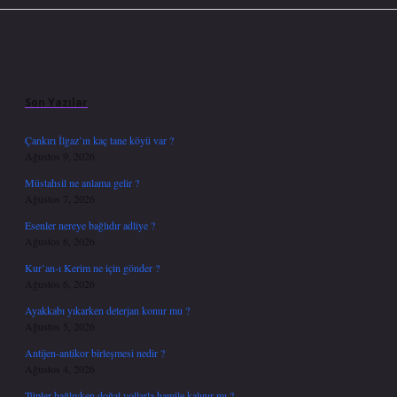
Sidebar
Son Yazılar
Çankırı İlgaz’ın kaç tane köyü var ?
Ağustos 9, 2026
Müstahsil ne anlama gelir ?
Ağustos 7, 2026
Esenler nereye bağlıdır adliye ?
Ağustos 6, 2026
Kur’an-ı Kerim ne için gönder ?
Ağustos 6, 2026
Ayakkabı yıkarken deterjan konur mu ?
Ağustos 5, 2026
Antijen-antikor birleşmesi nedir ?
Ağustos 4, 2026
Tüpler bağlıyken doğal yollarla hamile kalınır mı ?