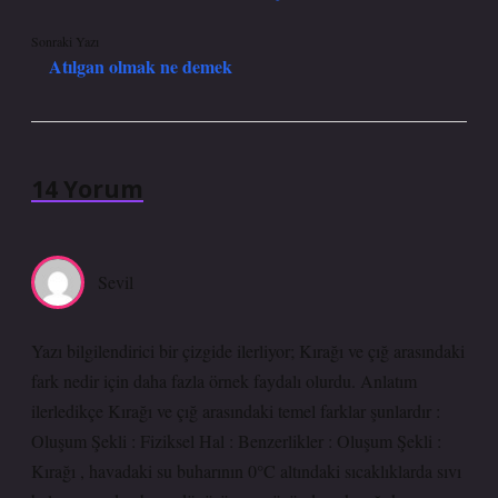
Sonraki Yazı
Atılgan olmak ne demek
14 Yorum
Sevil
Yazı bilgilendirici bir çizgide ilerliyor; Kırağı ve çığ arasındaki
fark nedir için daha fazla örnek faydalı olurdu. Anlatım
ilerledikçe Kırağı ve çığ arasındaki temel farklar şunlardır :
Oluşum Şekli : Fiziksel Hal : Benzerlikler : Oluşum Şekli :
Kırağı , havadaki su buharının 0°C altındaki sıcaklıklarda sıvı