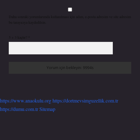
Daha sonraki yorumlarımda kullanılması için adım, e-posta adresim ve site adresim
bu tarayıcıya kaydedilsin.
5 + 3 kaçtır?
*
https://www.anaokulu.org
https://dortmevsimguzellik.com.tr
https://dumu.com.tr
Sitemap