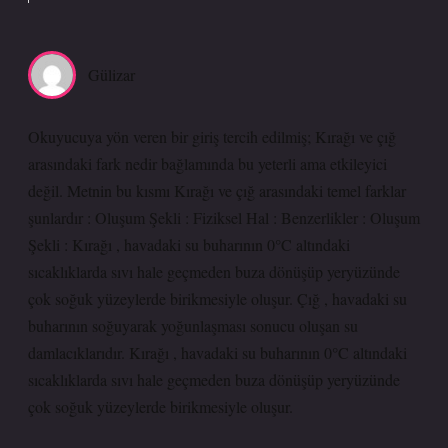
Gülizar
Okuyucuya yön veren bir giriş tercih edilmiş; Kırağı ve çığ
arasındaki fark nedir bağlamında bu yeterli ama etkileyici
değil. Metnin bu kısmı Kırağı ve çığ arasındaki temel farklar
şunlardır : Oluşum Şekli : Fiziksel Hal : Benzerlikler : Oluşum
Şekli : Kırağı , havadaki su buharının 0°C altındaki
sıcaklıklarda sıvı hale geçmeden buza dönüşüp yeryüzünde
çok soğuk yüzeylerde birikmesiyle oluşur. Çığ , havadaki su
buharının soğuyarak yoğunlaşması sonucu oluşan su
damlacıklarıdır. Kırağı , havadaki su buharının 0°C altındaki
sıcaklıklarda sıvı hale geçmeden buza dönüşüp yeryüzünde
çok soğuk yüzeylerde birikmesiyle oluşur.