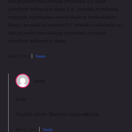
hale geçmeden buza dönüşüp yeryüzünde çok soğuk
yüzeylerde birikmesiyle oluşur. Çığ , havadaki su buharının
soğuyarak yoğunlaşması sonucu oluşan su damlacıklarıdır.
Kırağı , havadaki su buharının 0°C altındaki sıcaklıklarda sıvı
hale geçmeden buza dönüşüp yeryüzünde çok soğuk
yüzeylerde birikmesiyle oluşur.
Ekim 22, 2024
Yanıtla
admin
Sevil!
etki
Teşekkür ederim, fikirleriniz yazıya
kattı.
Ekim 22, 2024
Yanıtla