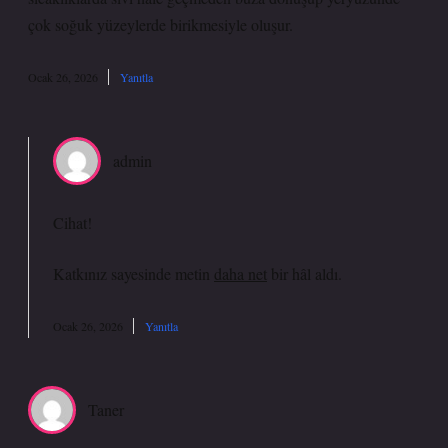
çok soğuk yüzeylerde birikmesiyle oluşur.
Ocak 26, 2026
Yanıtla
admin
Cihat!
Katkınız sayesinde metin
daha net
bir hâl aldı.
Ocak 26, 2026
Yanıtla
Taner