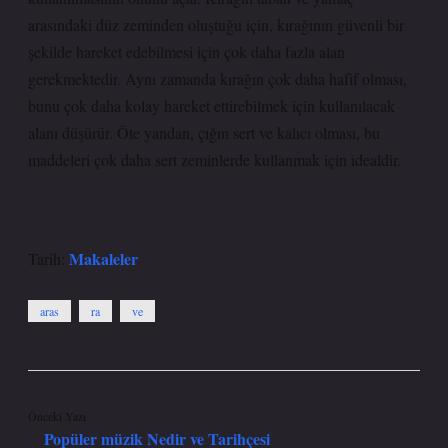
arasındaki düz zeminden oluştuğu için, kırağının güvenli bir
şekilde hareket edebilmesi için çok daha fazla alan
gerekmektedir. Aynı zamanda kırağın çok daha hafif olması,
bunu çok daha kolay hareket ettirebilmek için kullanılacak
alanı düşürür. Öte yandan, çığın sert ve kalıcı olması, bu
maddeleri çok daha sert zeminlerde kullanmak için idealdir.
Makaleler
Tarih:
aras
ra
ve
Önceki Yazı
Popüler müzik Nedir ve Tarihçesi