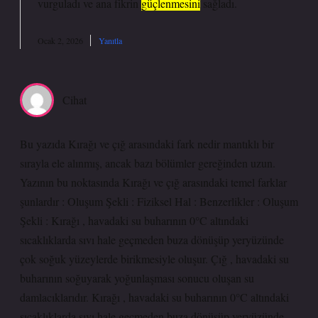
vurguladı ve ana fikrin
güçlenmesini
sağladı.
Ocak 2, 2026
Yanıtla
Cihat
Bu yazıda Kırağı ve çığ arasındaki fark nedir mantıklı bir
sırayla ele alınmış, ancak bazı bölümler gereğinden uzun.
Yazının bu noktasında Kırağı ve çığ arasındaki temel farklar
şunlardır : Oluşum Şekli : Fiziksel Hal : Benzerlikler : Oluşum
Şekli : Kırağı , havadaki su buharının 0°C altındaki
sıcaklıklarda sıvı hale geçmeden buza dönüşüp yeryüzünde
çok soğuk yüzeylerde birikmesiyle oluşur. Çığ , havadaki su
buharının soğuyarak yoğunlaşması sonucu oluşan su
damlacıklarıdır. Kırağı , havadaki su buharının 0°C altındaki
sıcaklıklarda sıvı hale geçmeden buza dönüşüp yeryüzünde