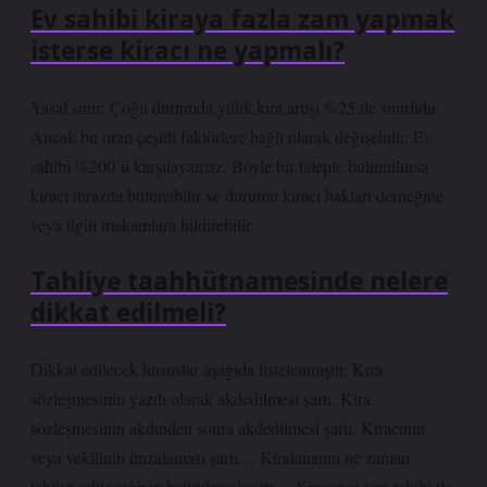
Ev sahibi kiraya fazla zam yapmak
isterse kiracı ne yapmalı?
Yasal sınır: Çoğu durumda yıllık kira artışı %25 ile sınırlıdır.
Ancak bu oran çeşitli faktörlere bağlı olarak değişebilir. Ev
sahibi %200’ü karşılayamaz. Böyle bir talepte bulunulursa
kiracı itirazda bulunabilir ve durumu kiracı hakları derneğine
veya ilgili makamlara bildirebilir.
Tahliye taahhütnamesinde nelere
dikkat edilmeli?
Dikkat edilecek hususlar aşağıda listelenmiştir. Kira
sözleşmesinin yazılı olarak akdedilmesi şartı. Kira
sözleşmesinin akdinden sonra akdedilmesi şartı. Kiracının
veya vekilinin imzalaması şartı. .. Kiralananın ne zaman
tahliye edileceğinin belirtilmesi şartı… Kiracının icra takibi ile