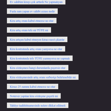
Ev sahibim kirayı çok arttırdı Ne yapmalıyım
Fazla zam yapan ev sahibi cezası nedir
Kira artış oranı kabul etmezse ne olur
Kira artış oranı tefe mi TÜFE mi
Kira artışını kabul etmeyen kiracı nasıl çıkarılır
Kira kontratında artış oranı yazıyorsa ne olur
Kira kontratında tefe TÜFE yazmıyorsa ne yapmalı
Kira sözleşmesi hangi durumlarda geçersiz olur
Kira sözleşmesinde artış oranı serbestçe belirlenebilir mi
Kiracı 25 zammı kabul etmezse ne olur
Notersiz yapılan kira sözleşme geçerli mi
Tahliye taahhütnamesinde nelere dikkat edilmeli