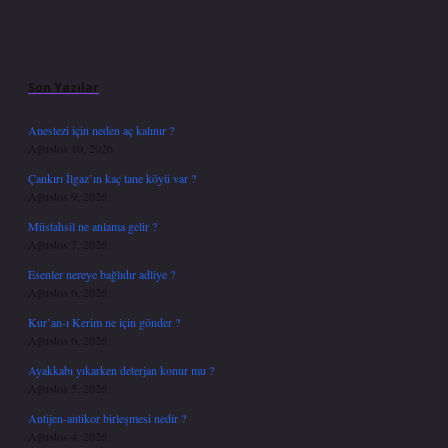
Sidebar
Son Yazılar
Anestezi için neden aç kalınır ?
Ağustos 10, 2026
Çankırı İlgaz’ın kaç tane köyü var ?
Ağustos 9, 2026
Müstahsil ne anlama gelir ?
Ağustos 7, 2026
Esenler nereye bağlıdır adliye ?
Ağustos 6, 2026
Kur’an-ı Kerim ne için gönder ?
Ağustos 6, 2026
Ayakkabı yıkarken deterjan konur mu ?
Ağustos 5, 2026
Antijen-antikor birleşmesi nedir ?
Ağustos 4, 2026