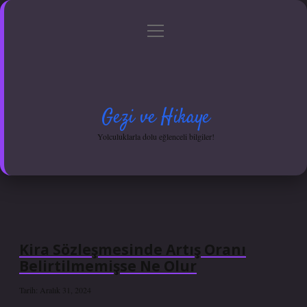
menüyü
Anasayfa
Gizlilik Politikası
Yasal Uyarı
aç
Hakkımızda
Gezi ve Hikaye
Yolculuklarla dolu eğlenceli bilgiler!
Kira Sözleşmesinde Artış Oranı
Belirtilmemişse Ne Olur
Tarih: Aralık 31, 2024