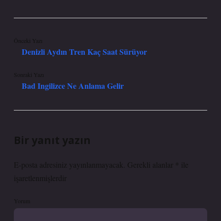
Önceki Yazı
Denizli Aydın Tren Kaç Saat Sürüyor
Sonraki Yazı
Bad Ingilizce Ne Anlama Gelir
Bir yanıt yazın
E-posta adresiniz yayınlanmayacak.
Gerekli alanlar
*
ile
işaretlenmişlerdir
Yorum