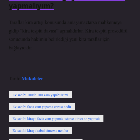
yapmalıyım?
Taraflar kira artışı konusunda anlaşamazlarsa mahkemeye
gidip “kira tespiti davası” açmalıdırlar. Kira tespiti prosedürü
sonucunda hakimin belirlediği yeni kira taraflar için
bağlayıcıdır.
Makaleler
Tarih:
Ev sahibi 100de 100 zam yapabilir mi
Ev sahibi fazla zam yaparsa cezası nedir
Ev sahibi kiraya fazla zam yapmak isterse kiracı ne yapmalı
Ev sahibi kirayı kabul etmezse ne olur