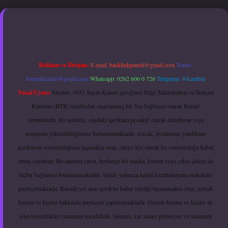
er.xyz
hiltonbet güncel giriş
Reklam ve İletişim:
E-mail:
backlinkpaneli@gmail.com
Teams:
forumhizmeti@gmail.com
Whatsapp: 0262 606 0 726
Telegram: @karabul
Yasal Uyarı:
Sitemiz, 5651 Sayılı Kanun gereğince Bilgi Teknolojileri ve İletişim
Kurumu (BTK) tarafından onaylanmış bir Yer Sağlayıcı olarak hizmet
vermektedir. Bu nedenle, sitedeki içerikleri proaktif olarak denetleme veya
araştırma yükümlülüğümüz bulunmamaktadır. Ancak, üyelerimiz yazdıkları
içeriklerin sorumluluğunu taşımakta olup, siteye üye olarak bu sorumluluğu kabul
etmiş sayılırlar. Bu internet sitesi, herhangi bir marka, kurum veya şahıs şirketi ile
hiçbir bağlantısı bulunmamaktadır. Sitede yalnızca kendi hazırladığımız makaleler
paylaşılmaktadır. Burada yer alan içerikler haber niteliği taşımamakta olup, gerçek
kurum ve kişiler hakkında paylaşım yapılmamaktadır. Gerçek kurum ve kişiler ile
isim benzerlikleri tamamen tesadüfidir. Sitemiz, kar amacı gütmeyen ve tamamen