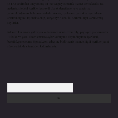
(BTK) tarafından onaylanmış bir Yer Sağlayıcı olarak hizmet vermektedir. Bu
nedenle, sitedeki içerikleri proaktif olarak denetleme veya araştırma
yükümlülüğümüz bulunmamaktadır. Ancak, üyelerimiz yazdıkları içeriklerin
sorumluluğunu taşımakta olup, siteye üye olarak bu sorumluluğu kabul etmiş
sayılırlar.
Sitemiz, kar amacı gütmeyen ve tamamen ücretsiz bir bilgi paylaşım platformudur.
Hukuka ve yasal düzenlemelere aykırı olduğunu düşündüğünüz içerikleri,
backlinkpanelicomtr@gmail.com
adresine bildirmeniz halinde, ilgili içerikler yasal
süre içerisinde sitemizden kaldırılacaktır.
Arama