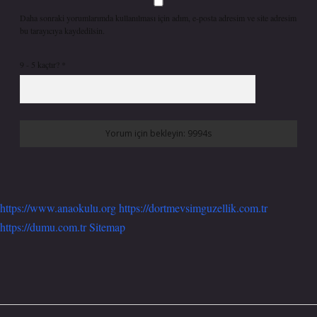
Daha sonraki yorumlarımda kullanılması için adım, e-posta adresim ve site adresim
bu tarayıcıya kaydedilsin.
9 - 5 kaçtır?
*
https://www.anaokulu.org
https://dortmevsimguzellik.com.tr
https://dumu.com.tr
Sitemap