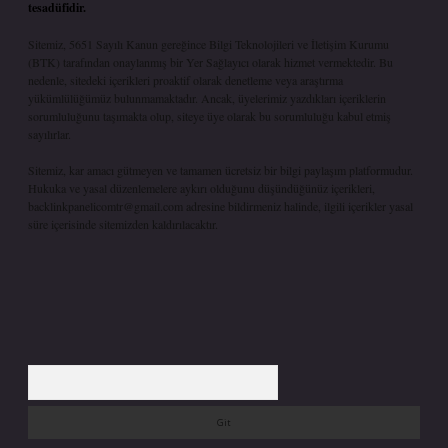
tesadüfidir.
Sitemiz, 5651 Sayılı Kanun gereğince Bilgi Teknolojileri ve İletişim Kurumu
(BTK) tarafından onaylanmış bir Yer Sağlayıcı olarak hizmet vermektedir. Bu
nedenle, sitedeki içerikleri proaktif olarak denetleme veya araştırma
yükümlülüğümüz bulunmamaktadır. Ancak, üyelerimiz yazdıkları içeriklerin
sorumluluğunu taşımakta olup, siteye üye olarak bu sorumluluğu kabul etmiş
sayılırlar.
Sitemiz, kar amacı gütmeyen ve tamamen ücretsiz bir bilgi paylaşım platformudur.
Hukuka ve yasal düzenlemelere aykırı olduğunu düşündüğünüz içerikleri,
backlinkpanelicomtr@gmail.com
adresine bildirmeniz halinde, ilgili içerikler yasal
süre içerisinde sitemizden kaldırılacaktır.
Arama