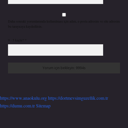
Daha sonraki yorumlarımda kullanılması için adım, e-posta adresim ve site adresim
bu tarayıcıya kaydedilsin.
9 - 5 kaçtır?
*
https://www.anaokulu.org
https://dortmevsimguzellik.com.tr
https://dumu.com.tr
Sitemap