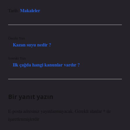
Makaleler
Tarih:
Önceki Yazı
Kazan suyu nedir ?
Sonraki Yazı
Ilk çağda hangi kanunlar vardır ?
Bir yanıt yazın
E-posta adresiniz yayınlanmayacak.
Gerekli alanlar
*
ile
işaretlenmişlerdir