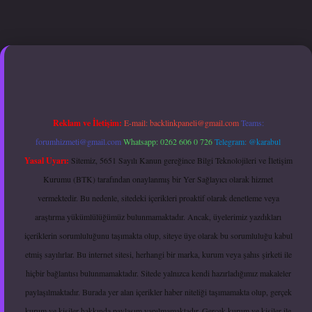
etexper.xyz
hiltonbet güncel giriş
Reklam ve İletişim:
E-mail:
backlinkpaneli@gmail.com
Teams:
forumhizmeti@gmail.com
Whatsapp: 0262 606 0 726
Telegram: @karabul
Yasal Uyarı:
Sitemiz, 5651 Sayılı Kanun gereğince Bilgi Teknolojileri ve İletişim
Kurumu (BTK) tarafından onaylanmış bir Yer Sağlayıcı olarak hizmet
vermektedir. Bu nedenle, sitedeki içerikleri proaktif olarak denetleme veya
araştırma yükümlülüğümüz bulunmamaktadır. Ancak, üyelerimiz yazdıkları
içeriklerin sorumluluğunu taşımakta olup, siteye üye olarak bu sorumluluğu kabul
etmiş sayılırlar. Bu internet sitesi, herhangi bir marka, kurum veya şahıs şirketi ile
hiçbir bağlantısı bulunmamaktadır. Sitede yalnızca kendi hazırladığımız makaleler
paylaşılmaktadır. Burada yer alan içerikler haber niteliği taşımamakta olup, gerçek
kurum ve kişiler hakkında paylaşım yapılmamaktadır. Gerçek kurum ve kişiler ile