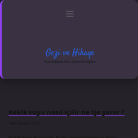
menüyü
Anasayfa
Gizlilik Politikası
Yasal Uyarı
aç
Hakkımızda
Gezi ve Hikaye
Yolculuklarla dolu eğlenceli bilgiler!
Kekik suyu nasıl içilir ne işe yarar ?
Tarih: Kasım 5, 2025
Kekik Suyu Nasıl İçilir, Ne İşe Yarar? Küresel ve Yerel