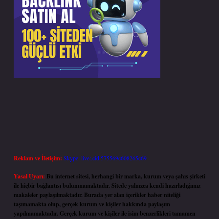
Reklam ve İletişim:
Skype: live:.cid.575569c608265c69
Yasal Uyarı:
Bu internet sitesi, herhangi bir marka, kurum veya şahıs şirketi
ile hiçbir bağlantısı bulunmamaktadır. Sitede yalnızca kendi hazırladığımız
makaleler paylaşılmaktadır. Burada yer alan içerikler haber niteliği
taşımamakta olup, gerçek kurum ve kişiler hakkında paylaşım
yapılmamaktadır. Gerçek kurum ve kişiler ile isim benzerlikleri tamamen