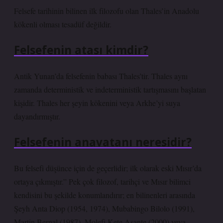
Felsefe tarihinin bilinen ilk filozofu olan Thales’in Anadolu
kökenli olması tesadüf değildir.
Felsefenin atası kimdir?
Antik Yunan’da felsefenin babası Thales’tir. Thales aynı
zamanda deterministik ve indeterministik tartışmasını başlatan
kişidir. Thales her şeyin kökenini veya Arkhe’yi suya
dayandırmıştır.
Felsefenin anavatanı neresidir?
Bu felsefi düşünce için de geçerlidir; ilk olarak eski Mısır’da
ortaya çıkmıştır.” Pek çok filozof, tarihçi ve Mısır bilimci
kendisini bu şekilde konumlandırır; en bilinenleri arasında
Şeyh Anta Diop (1954, 1974), Mubabingo Bilolo (1991),
Martin Bernal (1987), Molefi Kete Asante (2000) veya