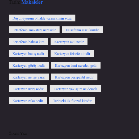
Makaleler
Tarih:
Düşünüyorum o halde varım kimin sözü
Felsefenin anavatanı neresidir
Felsefenin atası kimdir
Felsefenin babası kim
Kartezyen akıl nedir
Kartezyen bakış nedir
Kartezyen felsefe kimdir
Kartezyen görüş nedir
Kartezyen ismi nereden gelir
Kartezyen ne işe yarar
Kartezyen perspektif nedir
Kartezyen uzay nedir
Kartezyen yaklaşım ne demek
Kartezyen zeka nedir
Tarihteki ilk filozof kimdir
Önceki Yazı