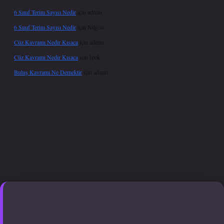
6 Sınıf Terim Sayısı Nedir
için
admin
6 Sınıf Terim Sayısı Nedir
için
Nilgün
Cüz Kavramı Nedir Kısaca
için
admin
Cüz Kavramı Nedir Kısaca
için
İpek
Buluş Kavramı Ne Demektir
için
admin
p
ilbet.online
Betexper giriş adresi güncellendi
betexper.xyz
hiltonbet günce