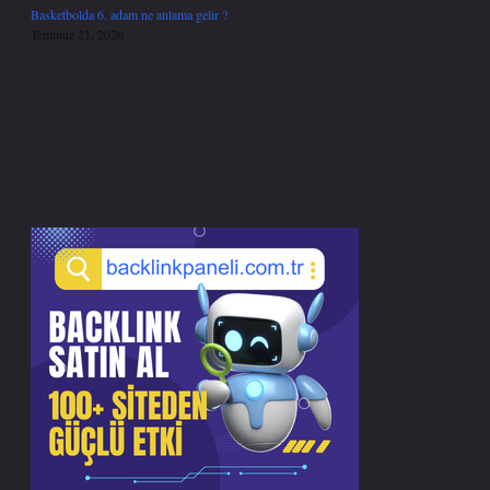
Basketbolda 6. adam ne anlama gelir ?
Temmuz 21, 2026