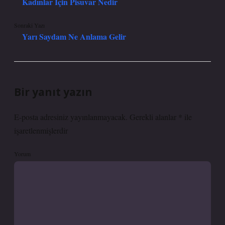
Kadınlar Için Pisuvar Nedir
Sonraki Yazı
Yarı Saydam Ne Anlama Gelir
Bir yanıt yazın
E-posta adresiniz yayınlanmayacak.
Gerekli alanlar
*
ile
işaretlenmişlerdir
Yorum