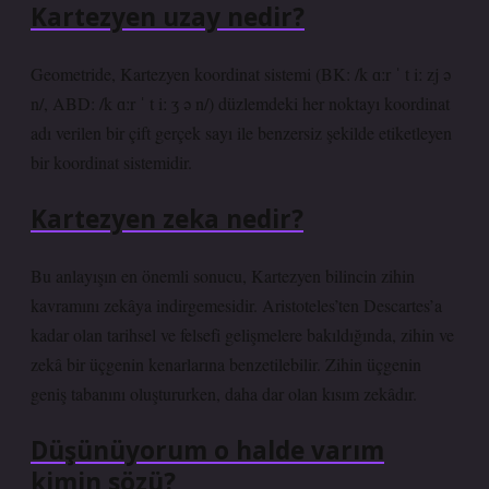
Kartezyen uzay nedir?
Geometride, Kartezyen koordinat sistemi (BK: /k ɑːr ˈ t iː zj ə
n/, ABD: /k ɑːr ˈ t iː ʒ ə n/) düzlemdeki her noktayı koordinat
adı verilen bir çift gerçek sayı ile benzersiz şekilde etiketleyen
bir koordinat sistemidir.
Kartezyen zeka nedir?
Bu anlayışın en önemli sonucu, Kartezyen bilincin zihin
kavramını zekâya indirgemesidir. Aristoteles’ten Descartes’a
kadar olan tarihsel ve felsefi gelişmelere bakıldığında, zihin ve
zekâ bir üçgenin kenarlarına benzetilebilir. Zihin üçgenin
geniş tabanını oluştururken, daha dar olan kısım zekâdır.
Düşünüyorum o halde varım
kimin sözü?