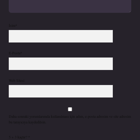
İsim*
E-Posta*
Web Sitesi
Daha sonraki yorumlarımda kullanılması için adım, e-posta adresim ve site adresim
bu tarayıcıya kaydedilsin.
5 + 3 kaçtır?
*