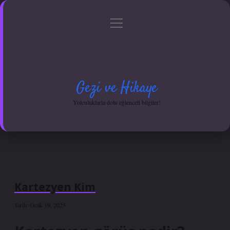
menüyü
Anasayfa
Gizlilik Politikası
Yasal Uyarı
aç
Hakkımızda
Gezi ve Hikaye
Yolculuklarla dolu eğlenceli bilgiler!
Kartezyen Kim
Tarih: Ocak 19, 2025