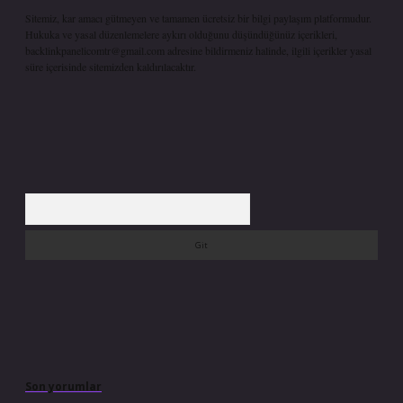
Sitemiz, kar amacı gütmeyen ve tamamen ücretsiz bir bilgi paylaşım platformudur.
Hukuka ve yasal düzenlemelere aykırı olduğunu düşündüğünüz içerikleri,
backlinkpanelicomtr@gmail.com
adresine bildirmeniz halinde, ilgili içerikler yasal
süre içerisinde sitemizden kaldırılacaktır.
Arama
Son yorumlar