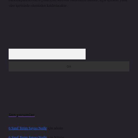
süre içerisinde sitemizden kaldırılacaktır.
Arama
Son yorumlar
6 Sınıf Terim Sayısı Nedir
için
admin
6 Sınıf Terim Sayısı Nedir
için
Nilgün