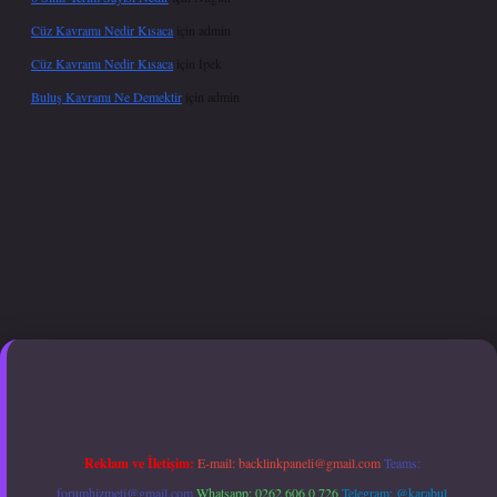
Cüz Kavramı Nedir Kısaca
için
admin
Cüz Kavramı Nedir Kısaca
için
İpek
Buluş Kavramı Ne Demektir
için
admin
er giriş adresi güncellendi
betexper.xyz
hiltonbet güncel giriş
Reklam ve İletişim:
E-mail:
backlinkpaneli@gmail.com
Teams:
forumhizmeti@gmail.com
Whatsapp: 0262 606 0 726
Telegram: @karabul