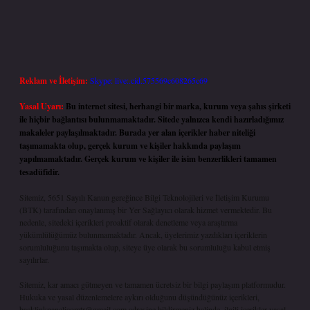
Reklam ve İletişim:
Skype: live:.cid.575569c608265c69
Yasal Uyarı:
Bu internet sitesi, herhangi bir marka, kurum veya şahıs şirketi
ile hiçbir bağlantısı bulunmamaktadır. Sitede yalnızca kendi hazırladığımız
makaleler paylaşılmaktadır. Burada yer alan içerikler haber niteliği
taşımamakta olup, gerçek kurum ve kişiler hakkında paylaşım
yapılmamaktadır. Gerçek kurum ve kişiler ile isim benzerlikleri tamamen
tesadüfidir.
Sitemiz, 5651 Sayılı Kanun gereğince Bilgi Teknolojileri ve İletişim Kurumu
(BTK) tarafından onaylanmış bir Yer Sağlayıcı olarak hizmet vermektedir. Bu
nedenle, sitedeki içerikleri proaktif olarak denetleme veya araştırma
yükümlülüğümüz bulunmamaktadır. Ancak, üyelerimiz yazdıkları içeriklerin
sorumluluğunu taşımakta olup, siteye üye olarak bu sorumluluğu kabul etmiş
sayılırlar.
Sitemiz, kar amacı gütmeyen ve tamamen ücretsiz bir bilgi paylaşım platformudur.
Hukuka ve yasal düzenlemelere aykırı olduğunu düşündüğünüz içerikleri,
backlinkpanelicomtr@gmail.com
adresine bildirmeniz halinde, ilgili içerikler yasal