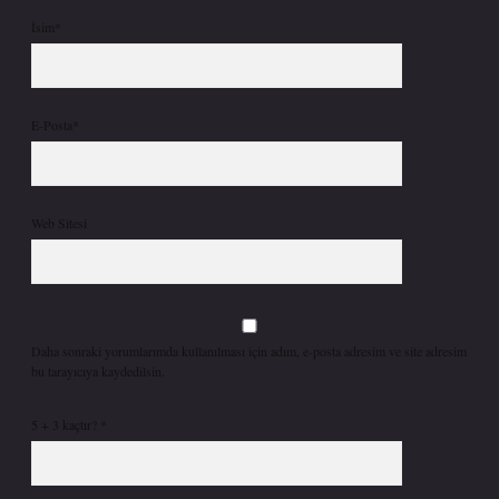
İsim*
E-Posta*
Web Sitesi
Daha sonraki yorumlarımda kullanılması için adım, e-posta adresim ve site adresim
bu tarayıcıya kaydedilsin.
5 + 3 kaçtır?
*