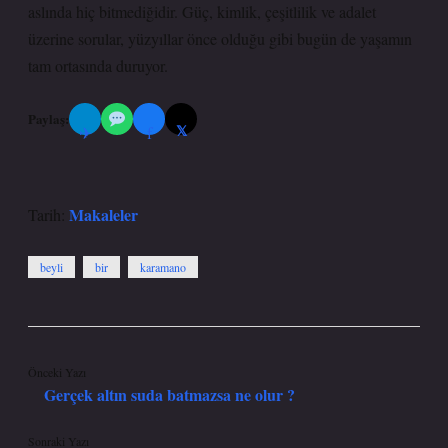
aslında hiç bitmediğidir. Güç, kimlik, çeşitlilik ve adalet
üzerine sorular, yüzyıllar önce olduğu gibi bugün de yaşamın
tam ortasında duruyor.
Paylaş:
𝕏
✈
f
Makaleler
Tarih:
beyli
bir
karamano
Önceki Yazı
Gerçek altın suda batmazsa ne olur ?
Sonraki Yazı