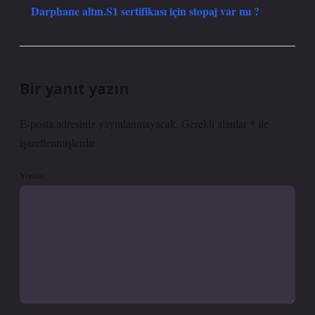
Darphane altın.S1 sertifikası için stopaj var mı ?
Bir yanıt yazın
E-posta adresiniz yayınlanmayacak.
Gerekli alanlar
*
ile
işaretlenmişlerdir
Yorum