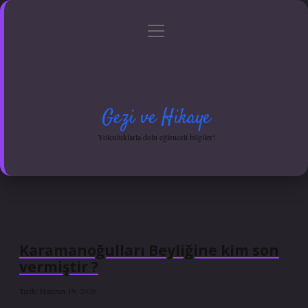
menüyü
Anasayfa
Gizlilik Politikası
Yasal Uyarı
aç
Hakkımızda
Gezi ve Hikaye
Yolculuklarla dolu eğlenceli bilgiler!
Karamanoğulları Beyliğine kim son
vermiştir ?
Tarih: Haziran 19, 2026