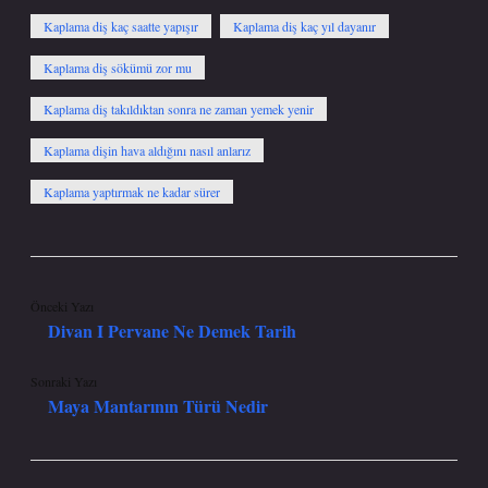
Kaplama diş kaç saatte yapışır
Kaplama diş kaç yıl dayanır
Kaplama diş sökümü zor mu
Kaplama diş takıldıktan sonra ne zaman yemek yenir
Kaplama dişin hava aldığını nasıl anlarız
Kaplama yaptırmak ne kadar sürer
Önceki Yazı
Divan I Pervane Ne Demek Tarih
Sonraki Yazı
Maya Mantarının Türü Nedir