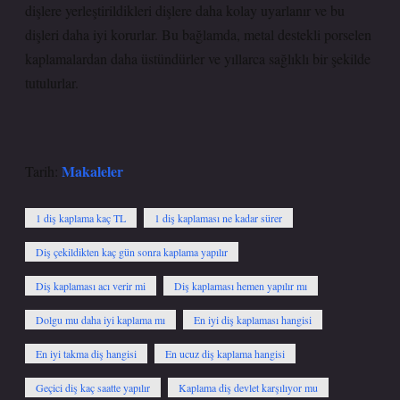
dişlere yerleştirildikleri dişlere daha kolay uyarlanır ve bu
dişleri daha iyi korurlar. Bu bağlamda, metal destekli porselen
kaplamalardan daha üstündürler ve yıllarca sağlıklı bir şekilde
tutulurlar.
Makaleler
Tarih:
1 diş kaplama kaç TL
1 diş kaplaması ne kadar sürer
Diş çekildikten kaç gün sonra kaplama yapılır
Diş kaplaması acı verir mi
Diş kaplaması hemen yapılır mı
Dolgu mu daha iyi kaplama mı
En iyi diş kaplaması hangisi
En iyi takma diş hangisi
En ucuz diş kaplama hangisi
Geçici diş kaç saatte yapılır
Kaplama diş devlet karşılıyor mu