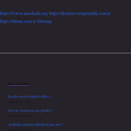
https://www.anaokulu.org
https://dortmevsimguzellik.com.tr
https://dumu.com.tr
Sitemap
Sidebar
Son Yazılar
Esenler nereye bağlıdır adliye ?
Ağustos 6, 2026
Kur’an-ı Kerim ne için gönder ?
Ağustos 6, 2026
Ayakkabı yıkarken deterjan konur mu ?
Ağustos 5, 2026