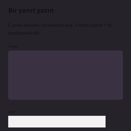
Bir yanıt yazın
E-posta adresiniz yayınlanmayacak.
Gerekli alanlar
*
ile
işaretlenmişlerdir
Yorum
İsim*