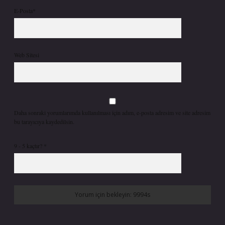
E-Posta*
Web Sitesi
Daha sonraki yorumlarımda kullanılması için adım, e-posta adresim ve site adresim
bu tarayıcıya kaydedilsin.
9 - 5 kaçtır?
*