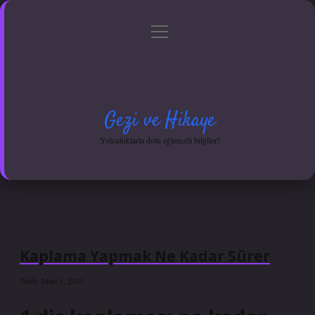
menüyü
Anasayfa
Gizlilik Politikası
Yasal Uyarı
aç
Hakkımızda
Gezi ve Hikaye
Yolculuklarla dolu eğlenceli bilgiler!
Kaplama Yapmak Ne Kadar Sürer
Tarih: Mart 1, 2025