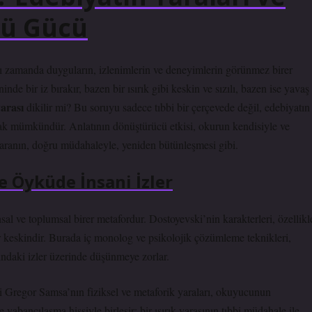
cü Gücü
ynı zamanda duyguların, izlenimlerin ve deneyimlerin görünmez birer
e bir iz bırakır, bazen bir ısırık gibi keskin ve sızılı, bazen ise yavaş
yarası
dikilir mi? Bu soruyu sadece tıbbi bir çerçevede değil, edebiyatın
lmak mümkündür.
Anlatının dönüştürücü etkisi
, okurun kendisiyle ve
r yaranın, doğru müdahaleyle, yeniden bütünleşmesi gibi.
e Öyküde İnsani İzler
hsal ve toplumsal birer metafordur. Dostoyevski’nin karakterleri, özellikl
ar keskindir. Burada
iç monolog
ve psikolojik çözümleme teknikleri,
ındaki izler üzerinde düşünmeye zorlar.
i Gregor Samsa’nın fiziksel ve metaforik yaraları, okuyucunun
ve yabancılaşma hissiyle birleşir; bir ısırık yarasının tıbbi müdahale ile