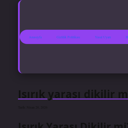
Anasayfa
Gizlilik Politikası
Yasal Uyarı
H
Isırık yarası dikilir m
Tarih: Nisan 28, 2026
Isırık Yarası Dikilir m