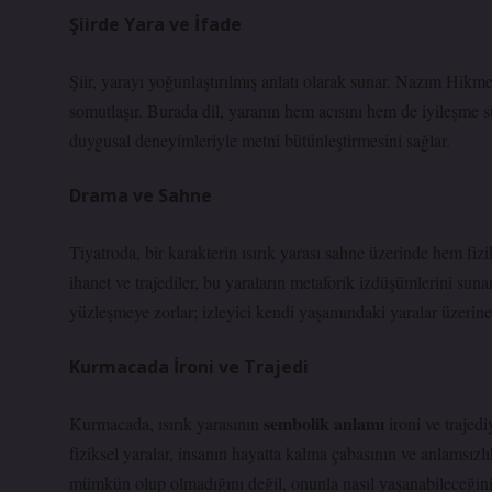
Şiirde Yara ve İfade
Şiir, yarayı
yoğunlaştırılmış anlatı
olarak sunar. Nazım Hikmet’i
somutlaşır. Burada dil, yaranın hem acısını hem de iyileşme s
duygusal deneyimleriyle metni bütünleştirmesini sağlar.
Drama ve Sahne
Tiyatroda, bir karakterin ısırık yarası sahne üzerinde hem fiz
ihanet ve trajediler, bu yaraların metaforik izdüşümlerini suna
yüzleşmeye zorlar; izleyici kendi yaşamındaki yaralar üzerin
Kurmacada İroni ve Trajedi
sembolik anlamı
Kurmacada, ısırık yarasının
ironi ve trajed
fiziksel yaralar, insanın hayatta kalma çabasının ve anlamsız
mümkün olup olmadığını değil, onunla nasıl yaşanabileceğini