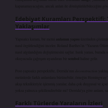
kapanamayacağını, ancak anlatı ile dönüştürülebileceğini göst
Edebiyat Kuramları Perspektifi: 
Yaklaşımlar
anlamın yapısı
Yapısalcı kuram, bir metni
üzerinden çözümler
nasıl örgütlendiğini inceler. Roland Barthes’in “Yazarın Ölü
nasıl algılandığını değiştirmesini sağlar. Isırık yarası, burada 
sembol
okuyucuda çağrışım uyandıran bir
haline gelir.
Post-yapısalcı perspektifte, Derrida’nın
deconstruction
yaklaşı
metinlerde farklı anlamlara bürünebilir; örneğin Hemingway’i
akışı teknikleriyle işlenmiş yaralar, daha çok duygusal ve içs
yoksa yalnızca şekillendirebilir mi? Derrida’ya göre anlam, sab
Farklı Türlerde Yaraların İzleri