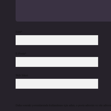
İsim*
E-Posta*
Web Sitesi
Daha sonraki yorumlarımda kullanılması için adım, e-posta adresim ve site adresi