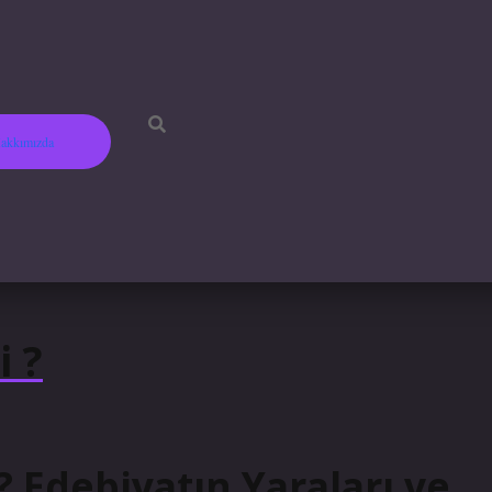
akkımızda
betci
hi
i ?
i? Edebiyatın Yaraları ve