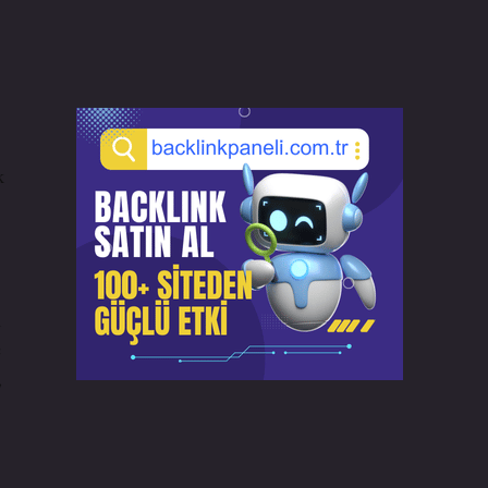
k
ı
ç
,