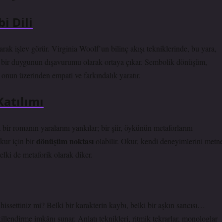
i Dili
arak işlev görür. Virginia Woolf’un bilinç akışı tekniklerinde, bu yara,
 bir duygunun dışavurumu olarak ortaya çıkar.
Sembolik dönüşüm
,
onun üzerinden empati ve farkındalık yaratır.
Katılımı
 bir romanın yaralarını yankılar; bir şiir, öykünün metaforlarını
dönüşüm noktası
kur için bir
olabilir. Okur, kendi deneyimlerini metn
belki de metaforik olarak diker.
 hissettiniz mi? Belki bir karakterin kaybı, belki bir aşkın sancısı…
illendirme imkânı sunar.
Anlatı teknikleri
, ritmik tekrarlar, monologlar