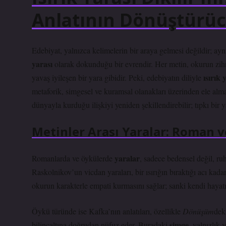
Anlatının Dönüştürü
Edebiyat, yalnızca kelimelerin bir araya gelmesi değildir; a
yarası
olarak dokunduğu bir evrendir. Her metin, okurun zihnind
ısırık 
yavaş iyileşen bir yara gibidir. Peki, edebiyatın diliyle
metaforik, simgesel ve kuramsal olanakları üzerinden ele a
dünyayla kurduğu ilişkiyi yeniden şekillendirebilir; tıpkı bi
Metinler Arası Yaralar: Roman v
yaralar
Romanlarda ve öykülerde
, sadece bedensel değil, ru
Raskolnikov’un vicdan yaraları, bir ısırığın bıraktığı acı kad
okurun karakterle empati kurmasını sağlar; sanki kendi hayat
Öykü türünde ise Kafka’nın anlatıları, özellikle
Dönüşüm
dek
simge
bilinçaltına doğrudan nüfuz eder. Buradaki
, yalnızlık 