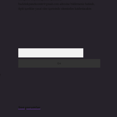
backlinkpanelicomtr@gmail.com
adresine bildirmeniz halinde,
ilgili içerikler yasal süre içerisinde sitemizden kaldırılacaktır.
Arama
e
Son yorumlar