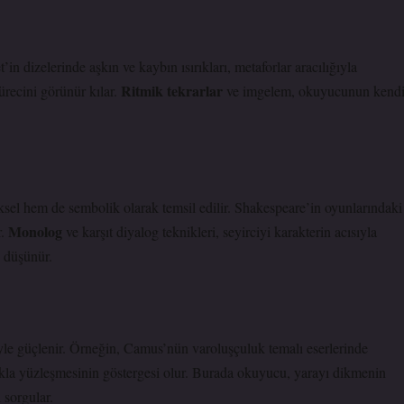
n dizelerinde aşkın ve kaybın ısırıkları, metaforlar aracılığıyla
Ritmik tekrarlar
ürecini görünür kılar.
ve
imgelem
, okuyucunun kend
iksel hem de sembolik olarak temsil edilir. Shakespeare’in oyunlarındaki
Monolog
r.
ve
karşıt diyalog
teknikleri, seyirciyi karakterin acısıyla
e düşünür.
iyle güçlenir. Örneğin, Camus’nün varoluşçuluk temalı eserlerinde
lıkla yüzleşmesinin göstergesi olur. Burada okuyucu, yarayı dikmenin
 sorgular.