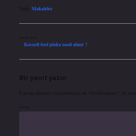
Makaleler
Tarih:
Önceki Yazı
Kocaeli özel plaka nasıl alınır ?
Bir yanıt yazın
E-posta adresiniz yayınlanmayacak.
Gerekli alanlar
*
ile işar
Yorum