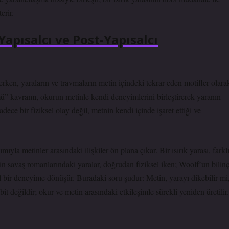
erir.
Yapısalcı ve Post-Yapısalcı
ken, yaraların ve travmaların metin içindeki tekrar eden motifler olara
mü” kavramı, okurun metinle kendi deneyimlerini birleştirerek yaranın
sadece bir fiziksel olay değil, metnin kendi içinde işaret ettiği ve
mıyla metinler arasındaki ilişkiler ön plana çıkar. Bir ısırık yarası, farkl
n savaş romanlarındaki yaralar, doğrudan fiziksel iken; Woolf’un bilin
el bir deneyime dönüşür. Buradaki soru şudur: Metin, yarayı dikebilir mi
it değildir; okur ve metin arasındaki etkileşimle sürekli yeniden üretilir.