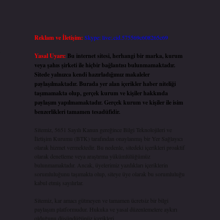
Reklam ve İletişim:
Skype: live:.cid.575569c608265c69
i
Yasal Uyarı:
Bu internet sitesi, herhangi bir marka, kurum
veya şahıs şirketi ile hiçbir bağlantısı bulunmamaktadır.
Sitede yalnızca kendi hazırladığımız makaleler
paylaşılmaktadır. Burada yer alan içerikler haber niteliği
taşımamakta olup, gerçek kurum ve kişiler hakkında
paylaşım yapılmamaktadır. Gerçek kurum ve kişiler ile isim
benzerlikleri tamamen tesadüfidir.
Sitemiz, 5651 Sayılı Kanun gereğince Bilgi Teknolojileri ve
İletişim Kurumu (BTK) tarafından onaylanmış bir Yer Sağlayıcı
olarak hizmet vermektedir. Bu nedenle, sitedeki içerikleri proaktif
olarak denetleme veya araştırma yükümlülüğümüz
bulunmamaktadır. Ancak, üyelerimiz yazdıkları içeriklerin
sorumluluğunu taşımakta olup, siteye üye olarak bu sorumluluğu
kabul etmiş sayılırlar.
Sitemiz, kar amacı gütmeyen ve tamamen ücretsiz bir bilgi
paylaşım platformudur. Hukuka ve yasal düzenlemelere aykırı
olduğunu düşündüğünüz içerikleri,