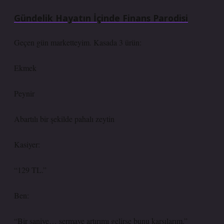
Gündelik Hayatın İçinde Finans Parodisi
Geçen gün marketteyim. Kasada 3 ürün:
Ekmek
Peynir
Abartılı bir şekilde pahalı zeytin
Kasiyer:
“129 TL.”
Ben:
“Bir saniye… sermaye artırımı gelirse bunu karşılarım.”