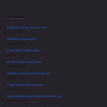
Sidebar
Son Yazılar
Çankırı İlgaz’ın kaç tane köyü var ?
Ağustos 9, 2026
Müstahsil ne anlama gelir ?
Ağustos 7, 2026
Esenler nereye bağlıdır adliye ?
Ağustos 6, 2026
Kur’an-ı Kerim ne için gönder ?
Ağustos 6, 2026
Ayakkabı yıkarken deterjan konur mu ?
Ağustos 5, 2026
Antijen-antikor birleşmesi nedir ?
Ağustos 4, 2026
Tüpler bağlıyken doğal yollarla hamile kalınır mı ?
Temmuz 30, 2026