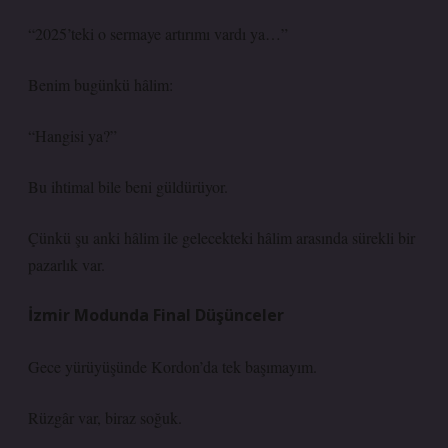
“2025’teki o sermaye artırımı vardı ya…”
Benim bugünkü hâlim:
“Hangisi ya?”
Bu ihtimal bile beni güldürüyor.
Çünkü şu anki hâlim ile gelecekteki hâlim arasında sürekli bir
pazarlık var.
İzmir Modunda Final Düşünceler
Gece yürüyüşünde Kordon’da tek başımayım.
Rüzgâr var, biraz soğuk.