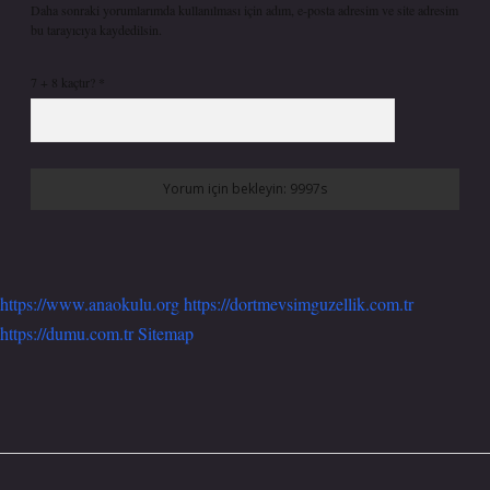
Daha sonraki yorumlarımda kullanılması için adım, e-posta adresim ve site adresim
bu tarayıcıya kaydedilsin.
7 + 8 kaçtır?
*
https://www.anaokulu.org
https://dortmevsimguzellik.com.tr
https://dumu.com.tr
Sitemap