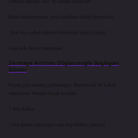
sermaye artırımı 2025 ne zaman yapılacak?
Bunu düşünüyorum, sonra kendime dönüp diyorum ki:
“Sen önce sabah kahveni dökmeden içmeyi öğren.”
Ama yok, beyin bırakmıyor.
Sermaye Artırımı Düşüncesiyle Başlayan
Günler
Geçen gün arkadaş grubundayız. Bornova’da bir kafede
oturuyoruz. Masada klasik kombin:
3 filtre kahve
1 tost (kimse söylemiyor ama hep birlikte yiyoruz)