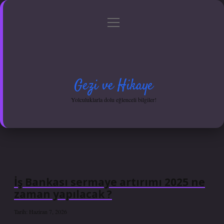
menüyü
Anasayfa
Gizlilik Politikası
Yasal Uyarı
aç
Hakkımızda
Gezi ve Hikaye
Yolculuklarla dolu eğlenceli bilgiler!
İş Bankası sermaye artırımı 2025 ne
zaman yapılacak ?
Tarih: Haziran 7, 2026