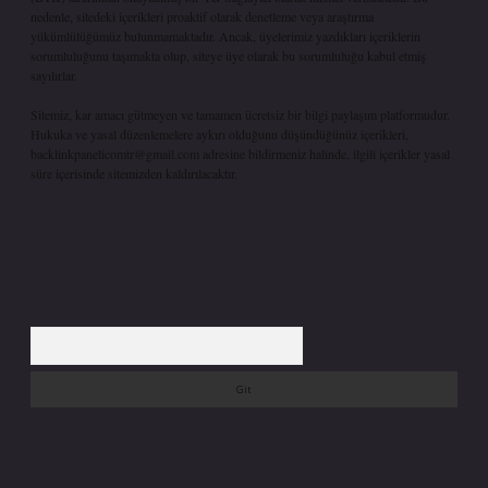
nedenle, sitedeki içerikleri proaktif olarak denetleme veya araştırma
yükümlülüğümüz bulunmamaktadır. Ancak, üyelerimiz yazdıkları içeriklerin
sorumluluğunu taşımakta olup, siteye üye olarak bu sorumluluğu kabul etmiş
sayılırlar.
Sitemiz, kar amacı gütmeyen ve tamamen ücretsiz bir bilgi paylaşım platformudur.
Hukuka ve yasal düzenlemelere aykırı olduğunu düşündüğünüz içerikleri,
backlinkpanelicomtr@gmail.com
adresine bildirmeniz halinde, ilgili içerikler yasal
süre içerisinde sitemizden kaldırılacaktır.
Arama