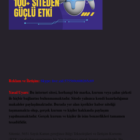
Reklam ve İletişim:
Skype: live:.cid.575569c608265c69
Yasal Uyarı:
Bu internet sitesi, herhangi bir marka, kurum veya şahıs şirketi
ile hiçbir bağlantısı bulunmamaktadır. Sitede yalnızca kendi hazırladığımız
makaleler paylaşılmaktadır. Burada yer alan içerikler haber niteliği
taşımamakta olup, gerçek kurum ve kişiler hakkında paylaşım
yapılmamaktadır. Gerçek kurum ve kişiler ile isim benzerlikleri tamamen
tesadüfidir.
Sitemiz, 5651 Sayılı Kanun gereğince Bilgi Teknolojileri ve İletişim Kurumu
(BTK) tarafından onaylanmış bir Yer Sağlayıcı olarak hizmet vermektedir. Bu