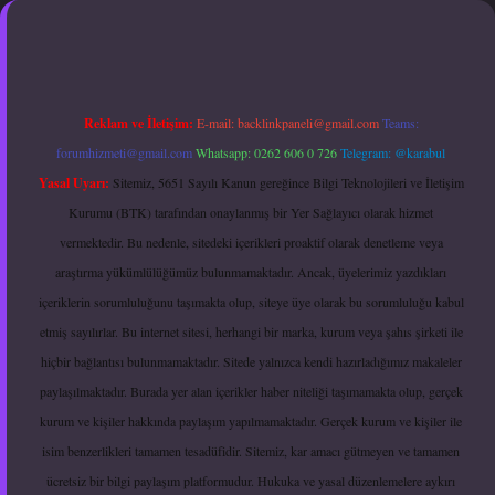
r giriş adresi güncellendi
betexper.xyz
hiltonbet güncel giriş
Reklam ve İletişim:
E-mail:
backlinkpaneli@gmail.com
Teams:
forumhizmeti@gmail.com
Whatsapp: 0262 606 0 726
Telegram: @karabul
Yasal Uyarı:
Sitemiz, 5651 Sayılı Kanun gereğince Bilgi Teknolojileri ve İletişim
Kurumu (BTK) tarafından onaylanmış bir Yer Sağlayıcı olarak hizmet
vermektedir. Bu nedenle, sitedeki içerikleri proaktif olarak denetleme veya
araştırma yükümlülüğümüz bulunmamaktadır. Ancak, üyelerimiz yazdıkları
içeriklerin sorumluluğunu taşımakta olup, siteye üye olarak bu sorumluluğu kabul
etmiş sayılırlar. Bu internet sitesi, herhangi bir marka, kurum veya şahıs şirketi ile
hiçbir bağlantısı bulunmamaktadır. Sitede yalnızca kendi hazırladığımız makaleler
paylaşılmaktadır. Burada yer alan içerikler haber niteliği taşımamakta olup, gerçek
kurum ve kişiler hakkında paylaşım yapılmamaktadır. Gerçek kurum ve kişiler ile
isim benzerlikleri tamamen tesadüfidir. Sitemiz, kar amacı gütmeyen ve tamamen
ücretsiz bir bilgi paylaşım platformudur. Hukuka ve yasal düzenlemelere aykırı