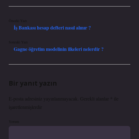
Önceki Yazı
İş Bankası hesap defteri nasıl alınır ?
Sonraki Yazı
Gagne öğretim modelinin ilkeleri nelerdir ?
Bir yanıt yazın
E-posta adresiniz yayınlanmayacak.
Gerekli alanlar
*
ile
işaretlenmişlerdir
Yorum