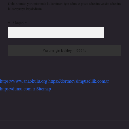
Daha sonraki yorumlarımda kullanılması için adım, e-posta adresim ve site adresim
bu tarayıcıya kaydedilsin.
9 - 5 kaçtır?
*
https://www.anaokulu.org
https://dortmevsimguzellik.com.tr
https://dumu.com.tr
Sitemap