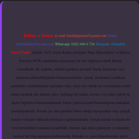
exper.xyz
hiltonbet güncel giriş
Reklam ve İletişim:
E-mail:
backlinkpaneli@gmail.com
Teams:
forumhizmeti@gmail.com
Whatsapp: 0262 606 0 726
Telegram: @karabul
Yasal Uyarı:
Sitemiz, 5651 Sayılı Kanun gereğince Bilgi Teknolojileri ve İletişim
Kurumu (BTK) tarafından onaylanmış bir Yer Sağlayıcı olarak hizmet
vermektedir. Bu nedenle, sitedeki içerikleri proaktif olarak denetleme veya
araştırma yükümlülüğümüz bulunmamaktadır. Ancak, üyelerimiz yazdıkları
içeriklerin sorumluluğunu taşımakta olup, siteye üye olarak bu sorumluluğu kabul
etmiş sayılırlar. Bu internet sitesi, herhangi bir marka, kurum veya şahıs şirketi ile
hiçbir bağlantısı bulunmamaktadır. Sitede yalnızca kendi hazırladığımız makaleler
paylaşılmaktadır. Burada yer alan içerikler haber niteliği taşımamakta olup, gerçek
kurum ve kişiler hakkında paylaşım yapılmamaktadır. Gerçek kurum ve kişiler ile
isim benzerlikleri tamamen tesadüfidir. Sitemiz, kar amacı gütmeyen ve tamamen
ücretsiz bir bilgi paylaşım platformudur. Hukuka ve yasal düzenlemelere aykırı