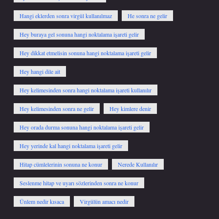
Hangi eklerden sonra virgül kullanılmaz
He sonra ne gelir
Hey buraya gel sonuna hangi noktalama işareti gelir
Hey dikkat etmelisin sonuna hangi noktalama işareti gelir
Hey hangi dile ait
Hey kelimesinden sonra hangi noktalama işareti kullanılır
Hey kelimesinden sonra ne gelir
Hey kimlere denir
Hey orada durma sonuna hangi noktalama işareti gelir
Hey yerinde kal hangi noktalama işareti gelir
Hitap cümlelerinin sonuna ne konur
Nerede Kullanılır
Seslenme hitap ve uyarı sözlerinden sonra ne konur
Ünlem nedir kısaca
Virgülün amacı nedir