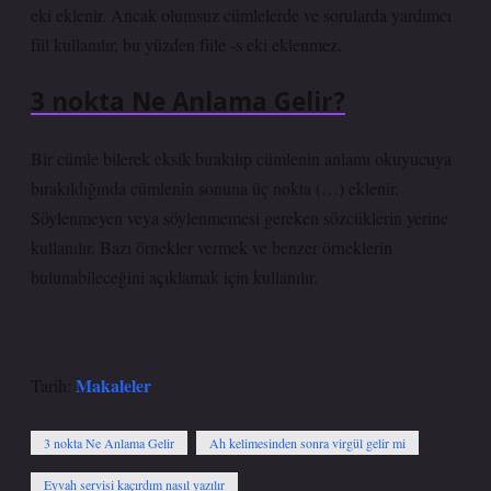
eki eklenir. Ancak olumsuz cümlelerde ve sorularda yardımcı
fiil kullanılır, bu yüzden fiile -s eki eklenmez.
3 nokta Ne Anlama Gelir?
Bir cümle bilerek eksik bırakılıp cümlenin anlamı okuyucuya
bırakıldığında cümlenin sonuna üç nokta (…) eklenir.
Söylenmeyen veya söylenmemesi gereken sözcüklerin yerine
kullanılır. Bazı örnekler vermek ve benzer örneklerin
bulunabileceğini açıklamak için kullanılır.
Makaleler
Tarih:
3 nokta Ne Anlama Gelir
Ah kelimesinden sonra virgül gelir mi
Eyvah servisi kaçırdım nasıl yazılır