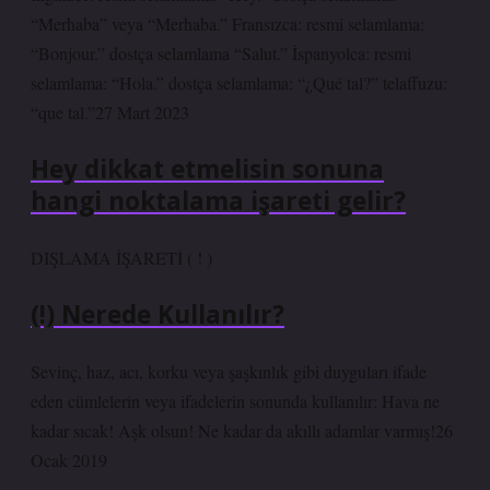
“Merhaba” veya “Merhaba.” Fransızca: resmi selamlama:
“Bonjour.” dostça selamlama “Salut.” İspanyolca: resmi
selamlama: “Hola.” dostça selamlama: “¿Qué tal?” telaffuzu:
“que tal.”27 Mart 2023
Hey dikkat etmelisin sonuna
hangi noktalama işareti gelir?
DIŞLAMA İŞARETİ ( ! )
(!) Nerede Kullanılır?
Sevinç, haz, acı, korku veya şaşkınlık gibi duyguları ifade
eden cümlelerin veya ifadelerin sonunda kullanılır: Hava ne
kadar sıcak! Aşk olsun! Ne kadar da akıllı adamlar varmış!26
Ocak 2019