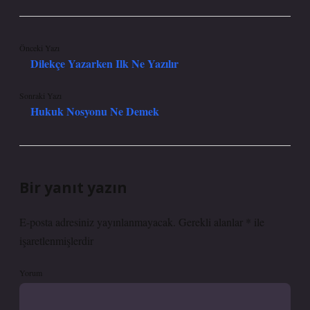
Önceki Yazı
Dilekçe Yazarken Ilk Ne Yazılır
Sonraki Yazı
Hukuk Nosyonu Ne Demek
Bir yanıt yazın
E-posta adresiniz yayınlanmayacak.
Gerekli alanlar
*
ile
işaretlenmişlerdir
Yorum