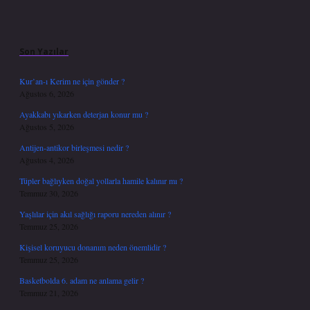
Sidebar
Son Yazılar
Kur’an-ı Kerim ne için gönder ?
Ağustos 6, 2026
Ayakkabı yıkarken deterjan konur mu ?
Ağustos 5, 2026
Antijen-antikor birleşmesi nedir ?
Ağustos 4, 2026
Tüpler bağlıyken doğal yollarla hamile kalınır mı ?
Temmuz 30, 2026
Yaşlılar için akıl sağlığı raporu nereden alınır ?
Temmuz 25, 2026
Kişisel koruyucu donanım neden önemlidir ?
Temmuz 25, 2026
Basketbolda 6. adam ne anlama gelir ?
Temmuz 21, 2026