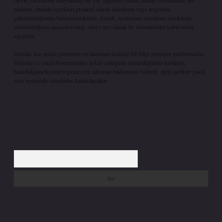
(BTK) tarafından onaylanmış bir Yer Sağlayıcı olarak hizmet vermektedir. Bu
nedenle, sitedeki içerikleri proaktif olarak denetleme veya araştırma
yükümlülüğümüz bulunmamaktadır. Ancak, üyelerimiz yazdıkları içeriklerin
sorumluluğunu taşımakta olup, siteye üye olarak bu sorumluluğu kabul etmiş
sayılırlar.
Sitemiz, kar amacı gütmeyen ve tamamen ücretsiz bir bilgi paylaşım platformudur.
Hukuka ve yasal düzenlemelere aykırı olduğunu düşündüğünüz içerikleri,
backlinkpanelicomtr@gmail.com
adresine bildirmeniz halinde, ilgili içerikler yasal
süre içerisinde sitemizden kaldırılacaktır.
Arama