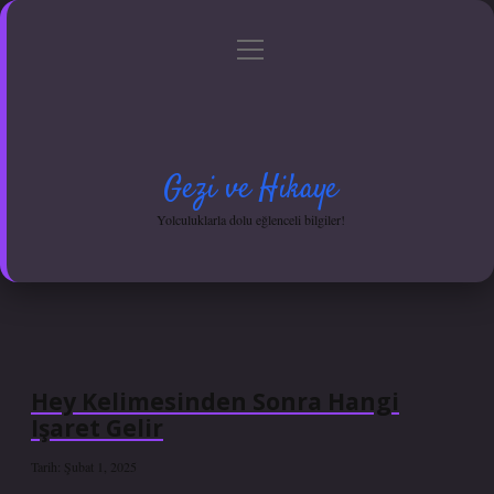
menüyü
Anasayfa
Gizlilik Politikası
Yasal Uyarı
aç
Hakkımızda
Gezi ve Hikaye
Yolculuklarla dolu eğlenceli bilgiler!
Hey Kelimesinden Sonra Hangi
Işaret Gelir
Tarih: Şubat 1, 2025