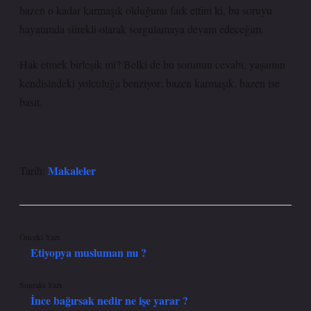
bazen o kadar karmaşık olduğunu fark ettim ki, bu soruyu
hayatımda sürekli olarak sorgulamaya devam edeceğim.
Hak etmek birleşik mi? Belki de bu sorunun cevabı, yaşamın
kendisindeki yolculuğa benziyor; bazen karmaşık, bazen ise
basit.
Makaleler
Tarih:
Önceki Yazı
Etiyopya musluman mı ?
Sonraki Yazı
İnce bağırsak nedir ne işe yarar ?