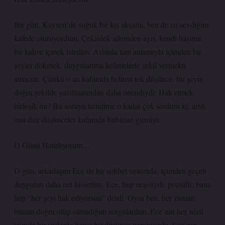
Bir gün, Kayseri’de soğuk bir kış akşamı, ben de en sevdiğim
kafede oturuyordum. Çekirdek ailemden ayrı, kendi başıma
bir kahve içmek istedim. Aslında tam anlamıyla içimden bir
şeyler dökmek, duygularıma kelimelerle şekil vermekti
amacım. Çünkü o an kafamda beliren tek düşünce, bir şeyin
doğru şekilde yazılmasından daha önemliydi: Hak etmek
birleşik mi? Bu soruyu kendime o kadar çok sordum ki, artık
ona dair düşünceler kafamda birbirine girmişti.
O Günü Hatırlıyorum…
O gün, arkadaşım Ece ile bir sohbet sırasında, içimden geçen
duyguları daha net hissettim. Ece, hep neşeliydi, pozitifti; bana
hep “her şeyi hak ediyorsun” derdi. Oysa ben, her zaman
bunun doğru olup olmadığını sorgulardım. Ece’nin her sözü
içimde bir yerlerde karşıt bir düşünce yaratıyordu. Ece’nin,