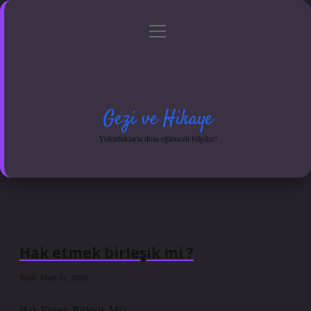
menüyü
Anasayfa
Gizlilik Politikası
Yasal Uyarı
aç
Hakkımızda
Gezi ve Hikaye
Yolculuklarla dolu eğlenceli bilgiler!
Hak etmek birleşik mi ?
Tarih: Mart 31, 2026
Hak Etmek Birleşik Mi?