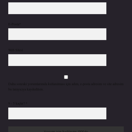
E-Posta*
Web Sitesi
Daha sonraki yorumlarımda kullanılması için adım, e-posta adresim ve site adresim
bu tarayıcıya kaydedilsin.
9 - 5 kaçtır?
*