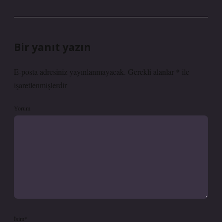
Bir yanıt yazın
E-posta adresiniz yayınlanmayacak.
Gerekli alanlar
*
ile
işaretlenmişlerdir
Yorum
İsim*