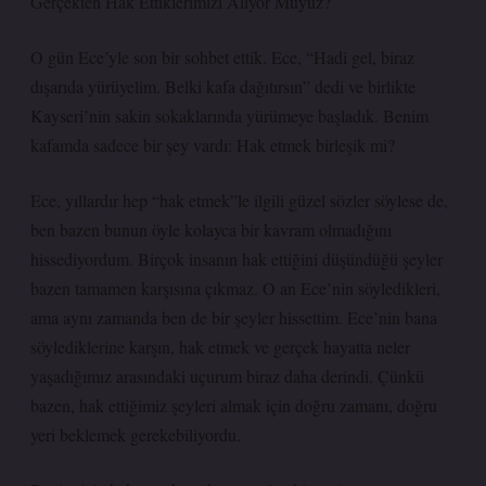
Gerçekten Hak Ettiklerimizi Alıyor Muyuz?
O gün Ece’yle son bir sohbet ettik. Ece, “Hadi gel, biraz
dışarıda yürüyelim. Belki kafa dağıtırsın” dedi ve birlikte
Kayseri’nin sakin sokaklarında yürümeye başladık. Benim
kafamda sadece bir şey vardı: Hak etmek birleşik mi?
Ece, yıllardır hep “hak etmek”le ilgili güzel sözler söylese de,
ben bazen bunun öyle kolayca bir kavram olmadığını
hissediyordum. Birçok insanın hak ettiğini düşündüğü şeyler
bazen tamamen karşısına çıkmaz. O an Ece’nin söyledikleri,
ama aynı zamanda ben de bir şeyler hissettim. Ece’nin bana
söylediklerine karşın, hak etmek ve gerçek hayatta neler
yaşadığımız arasındaki uçurum biraz daha derindi. Çünkü
bazen, hak ettiğimiz şeyleri almak için doğru zamanı, doğru
yeri beklemek gerekebiliyordu.