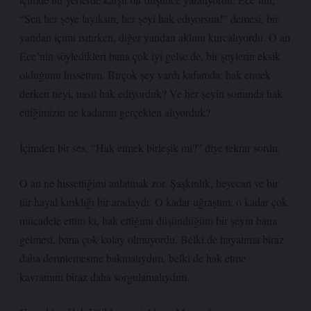
“Sen her şeye layıksın, her şeyi hak ediyorsun!” demesi, bir
yandan içimi ısıtırken, diğer yandan aklımı kurcalıyordu. O an
Ece’nin söyledikleri bana çok iyi gelse de, bir şeylerin eksik
olduğunu hissettim. Birçok şey vardı kafamda; hak etmek
derken neyi, nasıl hak ediyorduk? Ve her şeyin sonunda hak
ettiğimizin ne kadarını gerçekten alıyorduk?
İçimden bir ses, “Hak etmek birleşik mi?” diye tekrar sordu.
O an ne hissettiğimi anlatmak zor. Şaşkınlık, heyecan ve bir
tür hayal kırıklığı bir aradaydı. O kadar uğraştım, o kadar çok
mücadele ettim ki, hak ettiğimi düşündüğüm bir şeyin bana
gelmesi, bana çok kolay olmuyordu. Belki de hayatıma biraz
daha derinlemesine bakmalıydım, belki de hak etme
kavramını biraz daha sorgulamalıydım.