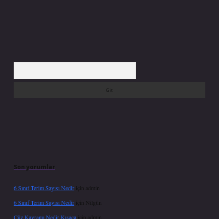
Arama
Son yorumlar
6 Sınıf Terim Sayısı Nedir
için
admin
6 Sınıf Terim Sayısı Nedir
için
Nilgün
Cüz Kavramı Nedir Kısaca
için
admin