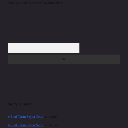
süre içerisinde sitemizden kaldırılacaktır.
Arama
Son yorumlar
6 Sınıf Terim Sayısı Nedir
için
admin
6 Sınıf Terim Sayısı Nedir
için
Nilgün