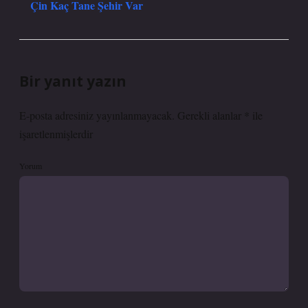
Çin Kaç Tane Şehir Var
Bir yanıt yazın
E-posta adresiniz yayınlanmayacak.
Gerekli alanlar
*
ile
işaretlenmişlerdir
Yorum