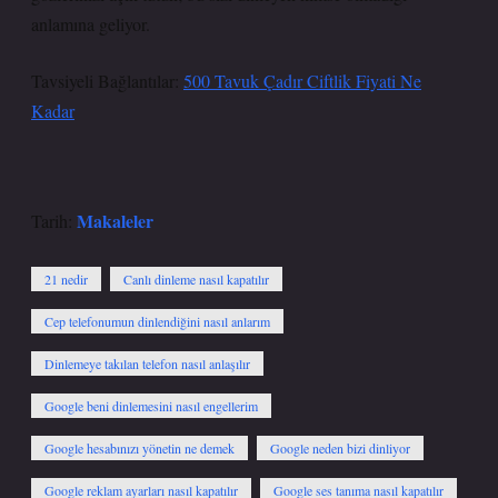
anlamına geliyor.
Tavsiyeli Bağlantılar:
500 Tavuk Çadır Ciftlik Fiyati Ne
Kadar
Makaleler
Tarih:
21 nedir
Canlı dinleme nasıl kapatılır
Cep telefonumun dinlendiğini nasıl anlarım
Dinlemeye takılan telefon nasıl anlaşılır
Google beni dinlemesini nasıl engellerim
Google hesabınızı yönetin ne demek
Google neden bizi dinliyor
Google reklam ayarları nasıl kapatılır
Google ses tanıma nasıl kapatılır