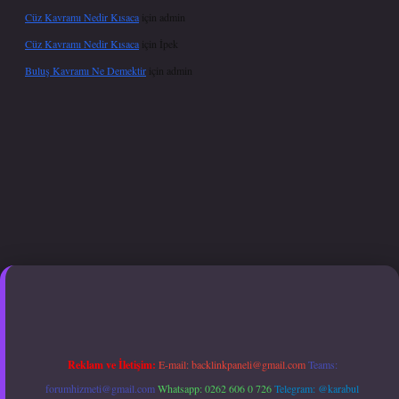
Cüz Kavramı Nedir Kısaca
için
admin
Cüz Kavramı Nedir Kısaca
için
İpek
Buluş Kavramı Ne Demektir
için
admin
er.xyz
hiltonbet güncel giriş
Reklam ve İletişim:
E-mail:
backlinkpaneli@gmail.com
Teams:
forumhizmeti@gmail.com
Whatsapp: 0262 606 0 726
Telegram: @karabul