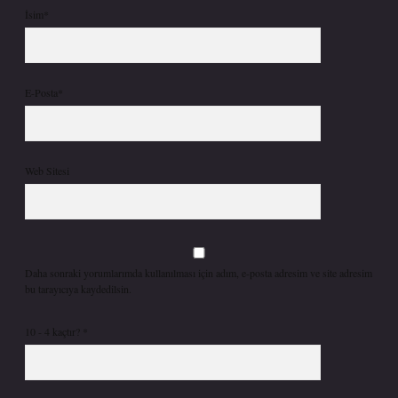
İsim*
E-Posta*
Web Sitesi
Daha sonraki yorumlarımda kullanılması için adım, e-posta adresim ve site adresim
bu tarayıcıya kaydedilsin.
10 - 4 kaçtır?
*