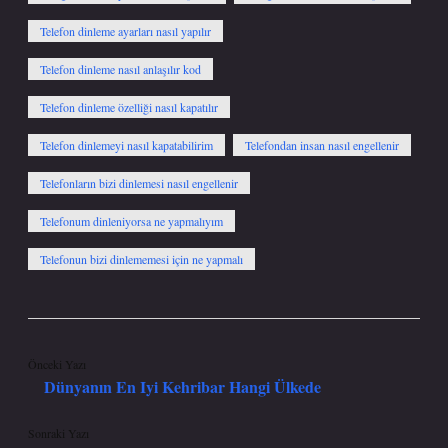
Telefon dinleme ayarları nasıl yapılır
Telefon dinleme nasıl anlaşılır kod
Telefon dinleme özelliği nasıl kapatılır
Telefon dinlemeyi nasıl kapatabilirim
Telefondan insan nasıl engellenir
Telefonların bizi dinlemesi nasıl engellenir
Telefonum dinleniyorsa ne yapmalıyım
Telefonun bizi dinlememesi için ne yapmalı
Önceki Yazı
Dünyanın En Iyi Kehribar Hangi Ülkede
Sonraki Yazı