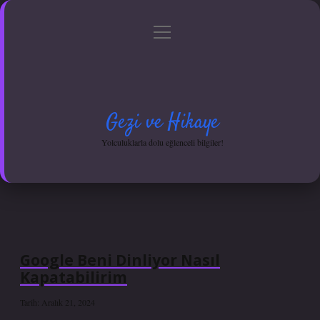
menüyü
Anasayfa
Gizlilik Politikası
Yasal Uyarı
aç
Hakkımızda
Gezi ve Hikaye
Yolculuklarla dolu eğlenceli bilgiler!
Google Beni Dinliyor Nasıl
Kapatabilirim
Tarih: Aralık 21, 2024