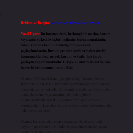
–
Reklam ve İletişim:
Skype: live:.cid.575569c608265c69
Yasal Uyarı:
Bu internet sitesi, herhangi bir marka, kurum
veya şahıs şirketi ile hiçbir bağlantısı bulunmamaktadır.
Sitede yalnızca kendi hazırladığımız makaleler
paylaşılmaktadır. Burada yer alan içerikler haber niteliği
taşımamakta olup, gerçek kurum ve kişiler hakkında
,
paylaşım yapılmamaktadır. Gerçek kurum ve kişiler ile isim
benzerlikleri tamamen tesadüfidir.
Sitemiz, 5651 Sayılı Kanun gereğince Bilgi Teknolojileri ve
İletişim Kurumu (BTK) tarafından onaylanmış bir Yer Sağlayıcı
olarak hizmet vermektedir. Bu nedenle, sitedeki içerikleri proaktif
olarak denetleme veya araştırma yükümlülüğümüz
bulunmamaktadır. Ancak, üyelerimiz yazdıkları içeriklerin
sorumluluğunu taşımakta olup, siteye üye olarak bu sorumluluğu
kabul etmiş sayılırlar.
Sitemiz, kar amacı gütmeyen ve tamamen ücretsiz bir bilgi
paylaşım platformudur. Hukuka ve yasal düzenlemelere aykırı
olduğunu düşündüğünüz içerikleri,