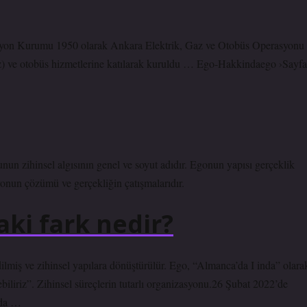
syon Kurumu 1950 olarak Ankara Elektrik, Gaz ve Otobüs Operasyonu
z) ve otobüs hizmetlerine katılarak kuruldu … Ego-Hakkindaego ›Sayfa
nun zihinsel algısının genel ve soyut adıdır. Egonun yapısı gerçeklik
asyonun çözümü ve gerçekliğin çatışmalarıdır.
aki fark nedir?
edilmiş ve zihinsel yapılara dönüştürülür. Ego, “Almanca’da I inda” olara
ebiliriz”. Zihinsel süreçlerin tutarlı organizasyonu.26 Şubat 2022’de
nda …