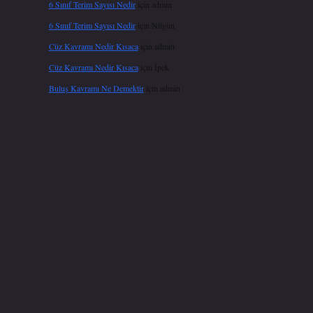
6 Sınıf Terim Sayısı Nedir
için
admin
6 Sınıf Terim Sayısı Nedir
için
Nilgün
Cüz Kavramı Nedir Kısaca
için
admin
Cüz Kavramı Nedir Kısaca
için
İpek
Buluş Kavramı Ne Demektir
için
admin
k