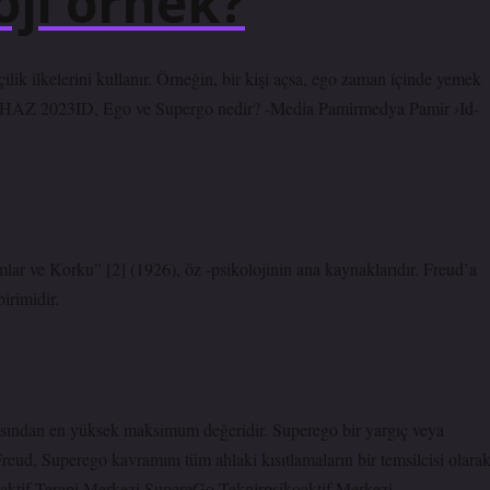
oji örnek?
lik ilkelerini kullanır. Örneğin, bir kişi açsa, ego zaman içinde yemek
r.22 HAZ 2023ID, Ego ve Supergo nedir? -Media Pamirmedya Pamir ›Id-
ar ve Korku” [2] (1926), öz -psikolojinin ana kaynaklarıdır. Freud’a
irimidir.
açısından en yüksek maksimum değeridir. Superego bir yargıç veya
Freud, Superego kavramını tüm ahlaki kısıtlamaların bir temsilcisi olara
oaktif Terapi Merkezi SupereGo-Teknirpsikoaktif Merkezi