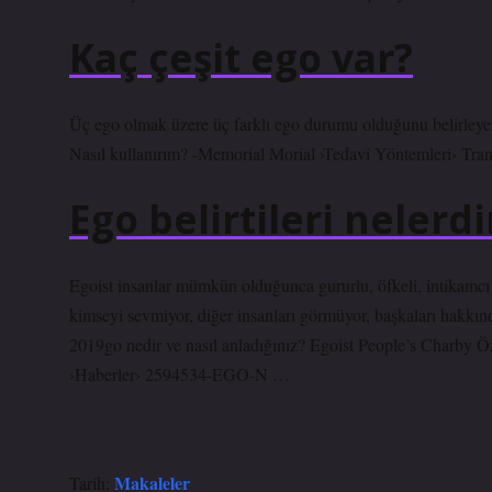
Kaç çeşit ego var?
Üç ego olmak üzere üç farklı ego durumu olduğunu belirleye
Nasıl kullanırım? -Memorial Morial ›Tedavi Yöntemleri› Tr
Ego belirtileri nelerdi
Egoist insanlar mümkün olduğunca gururlu, öfkeli, intikamcı 
kimseyi sevmiyor, diğer insanları görmüyor, başkaları hakkı
2019go nedir ve nasıl anladığınız? Egoist People’s Charb
›Haberler› 2594534-EGO-N …
Makaleler
Tarih: