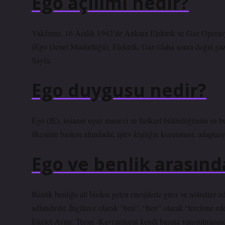
Ego açılımı nedir?
Vakfımız, 16 Aralık 1942’de Ankara Elektrik ve Gaz Opera
(Ego Genel Müdürlüğü), Elektrik, Gaz (daha sonra doğal ga
Sayfa.
Ego duygusu nedir?
Ego (IE), insanın eşsiz manevi ve fiziksel bütünlüğünün ve bu
ilkesinin baskısı altındadır, işlev kişiliğin korunması, adapt
Ego ve benlik arasınd
Benlik benliğe alt birden gelen enerjilerle girer ve nötralize 
adlandırılır. İngilizce olarak “ben”, “ben” olarak “tercüme ed
İskelet Aynn: Turan ›Kavramların kendi başına yansıtılması