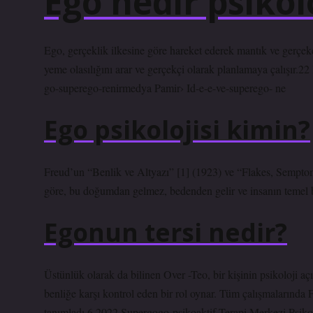
Ego nedir psikol
Ego, gerçeklik ilkesine göre hareket ederek mantık ve gerçekçi
yeme olasılığını arar ve gerçekçi olarak planlamaya çalışı
go-superego-renirmedya Pamir› Id-e-e-ve-superego- ne
Ego psikolojisi kimin?
Freud’un “Benlik ve Altyazı” [1] (1923) ve “Flakes, Semptoml
göre, bu doğumdan gelmez, bedenden gelir ve insanın temel b
Egonun tersi nedir?
Üstünlük olarak da bilinen Over -Teo, bir kişinin psikoloji 
benliğe karşı kontrol eden bir rol oynar. Tüm çalışmalarında 
tanımladı.6 2022 Supergogo-psikoaktif Terapi Merkezi Psik