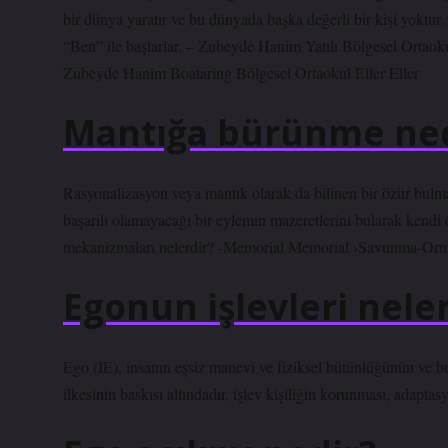
bir dünya yaratır ve bu dünyada başka değerli bir kişi yoktur
“Ben” ile başlarlar. – Zubeyde Hanim Yatılı Bölgesel Ortaok
Zubeyde Hanim Boataring Bölgesel Ortaokul Eller Eller
Mantığa bürünme ned
Rasyonalizasyon veya mantık olarak da bilinen bir özür bulma
başarılı olamayacağı bir eylemin mazeretlerini bularak kendi
mekanizmaları nelerdir? -Memorial Memorial ›Savunma-Or
Egonun işlevleri nele
Ego (IE), insanın eşsiz manevi ve fiziksel bütünlüğünün ve bu
ilkesinin baskısı altındadır, işlev kişiliğin korunması, adapt