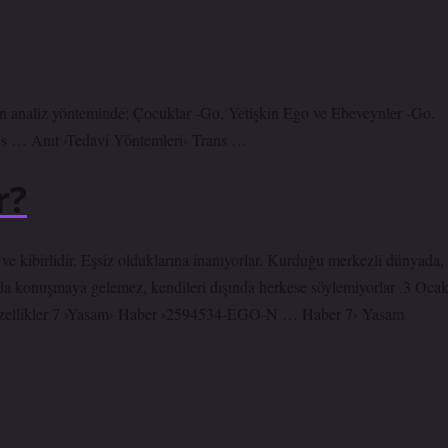
n analiz yönteminde; Çocuklar -Go, Yetişkin Ego ve Ebeveynler -Go.
ans … Anıt ›Tedavi Yöntemleri› Trans …
r?
ve kibirlidir. Eşsiz olduklarına inanıyorlar. Kurduğu merkezli dünyada,
nda konuşmaya gelemez, kendileri dışında herkese söylemiyorlar .3 Oca
y Özellikler 7 ›Yasam› Haber ›2594534-EGO-N … Haber 7› Yasam