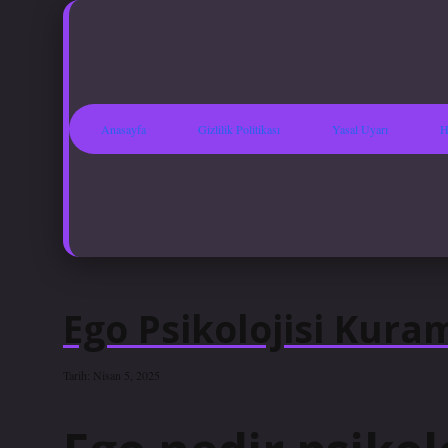
Anasayfa
Gizlilik Politikası
Yasal Uyarı
H
Ego Psikolojisi Kura
Tarih: Nisan 5, 2025