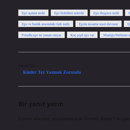
Ego açılımı nedir
Ego belirtileri nelerdir
Ego duygusu nedir
E
Ego ve benlik arasındaki fark nedir
Egolu insanlar nasıl davranır
E
Freudta ego ne zaman oluşur
Kaç çeşit ego var
Mantığa bürünme n
Önceki Yazı
Kimler Tez Yazmak Zorunda
Bir yanıt yazın
E-posta adresiniz yayınlanmayacak.
Gerekli alanlar
*
ile işar