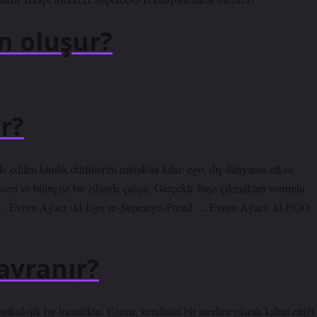
n oluşur?
r?
de edilen kimlik dürtülerini mümkün kılar: ego, dış dünyanın etkisi
öncesi ve bilinçsiz bir zihinde çalışır. Gerçekle başa çıkmaktan sorumlu
ugün … Evrim Ağacı ›Id-Ego ve-Superego-Freud … Evrim Ağacı› Id-EGO
avranır?
ikolojik bir hastalıktır. Egoist, kendisini bir merkez olarak kabul ettiği