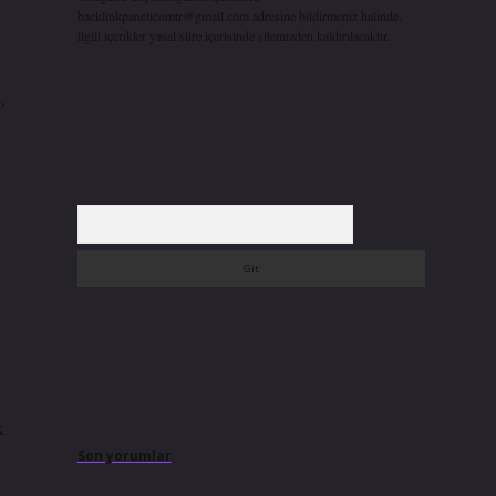
backlinkpanelicomtr@gmail.com
adresine bildirmeniz halinde,
ilgili içerikler yasal süre içerisinde sitemizden kaldırılacaktır.
›
Arama
k
Son yorumlar