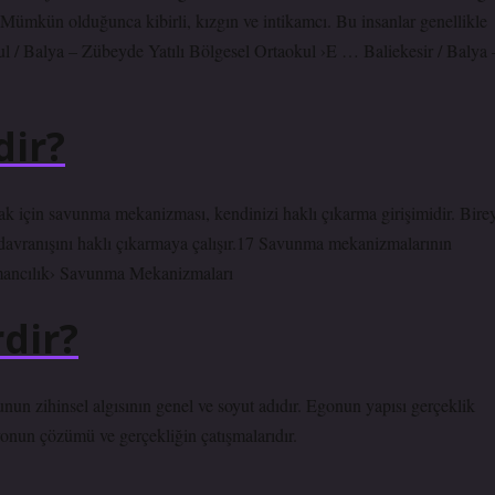
. Mümkün olduğunca kibirli, kızgın ve intikamcı. Bu insanlar genellikle
ul / Balya – Zübeyde Yatılı Bölgesel Ortaokul ›E … Baliekesir / Balya 
ir?
k için savunma mekanizması, kendinizi haklı çıkarma girişimidir. Birey
 davranışını haklı çıkarmaya çalışır.17 Savunma mekanizmalarının
mancılık› Savunma Mekanizmaları
rdir?
nun zihinsel algısının genel ve soyut adıdır. Egonun yapısı gerçeklik
asyonun çözümü ve gerçekliğin çatışmalarıdır.