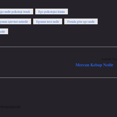
go nedir psikoloji örnek
Ego psikolojisi kimin
gonun işlevleri nelerdir
Egonun tersi nedir
Freuda göre ego nedir
edir
Sonraki Yaz
Mercan Kebap Nedir
etlenmişlerdir