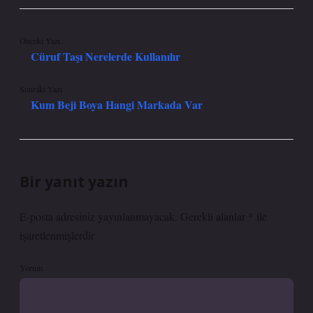
Önceki Yazı
Cüruf Taşı Nerelerde Kullanılır
Sonraki Yazı
Kum Beji Boya Hangi Markada Var
Bir yanıt yazın
E-posta adresiniz yayınlanmayacak.
Gerekli alanlar
*
ile
işaretlenmişlerdir
Yorum