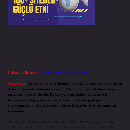
Reklam ve İletişim:
Skype: live:.cid.575569c608265c69
Yasal Uyarı:
Bu internet sitesi, herhangi bir marka, kurum veya şahıs şirketi
ile hiçbir bağlantısı bulunmamaktadır. Sitede yalnızca kendi hazırladığımız
makaleler paylaşılmaktadır. Burada yer alan içerikler haber niteliği
taşımamakta olup, gerçek kurum ve kişiler hakkında paylaşım
yapılmamaktadır. Gerçek kurum ve kişiler ile isim benzerlikleri tamamen
tesadüfidir.
Sitemiz, 5651 Sayılı Kanun gereğince Bilgi Teknolojileri ve İletişim Kurumu
(BTK) tarafından onaylanmış bir Yer Sağlayıcı olarak hizmet vermektedir. Bu