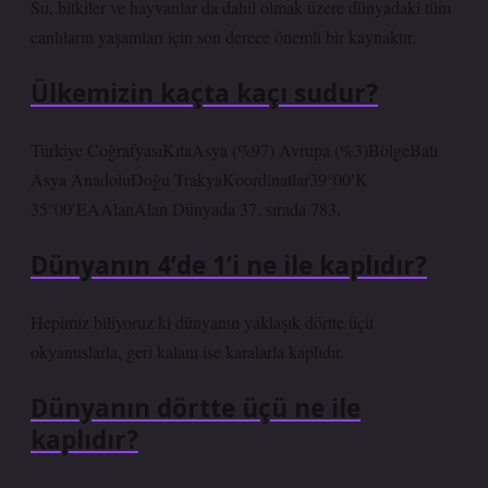
Su, bitkiler ve hayvanlar da dahil olmak üzere dünyadaki tüm
canlıların yaşamları için son derece önemli bir kaynaktır.
Ülkemizin kaçta kaçı sudur?
Türkiye CoğrafyasıKıtaAsya (%97) Avrupa (%3)BölgeBatı
Asya AnadoluDoğu TrakyaKoordinatlar39°00′K
35°00′EAAlanAlan Dünyada 37. sırada 783.
Dünyanın 4’de 1’i ne ile kaplıdır?
Hepimiz biliyoruz ki dünyanın yaklaşık dörtte üçü
okyanuslarla, geri kalanı ise karalarla kaplıdır.
Dünyanın dörtte üçü ne ile
kaplıdır?