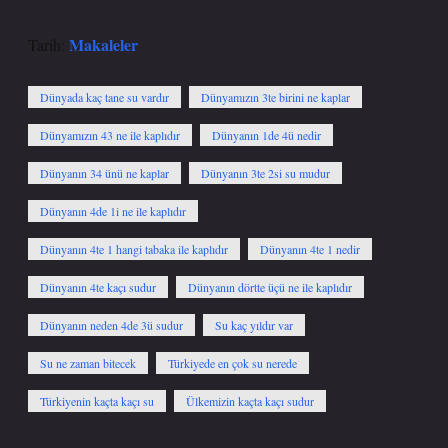
Makaleler
Tarih:
Dünyada kaç tane su vardır
Dünyamızın 3te birini ne kaplar
Dünyamızın 43 ne ile kaplıdır
Dünyanın 1de 4ü nedir
Dünyanın 34 ünü ne kaplar
Dünyanın 3te 2si su mudur
Dünyanın 4de 1i ne ile kaplıdır
Dünyanın 4te 1 hangi tabaka ile kaplıdır
Dünyanın 4te 1 nedir
Dünyanın 4te kaçı sudur
Dünyanın dörtte üçü ne ile kaplıdır
Dünyanın neden 4de 3ü sudur
Su kaç yıldır var
Su ne zaman bitecek
Türkiyede en çok su nerede
Türkiyenin kaçta kaçı su
Ülkemizin kaçta kaçı sudur