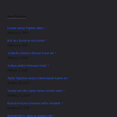
Sidebar
Son Yazılar
Esenler nereye bağlıdır adliye ?
Ağustos 6, 2026
Kur’an-ı Kerim ne için gönder ?
Ağustos 6, 2026
Ayakkabı yıkarken deterjan konur mu ?
Ağustos 5, 2026
Antijen-antikor birleşmesi nedir ?
Ağustos 4, 2026
Tüpler bağlıyken doğal yollarla hamile kalınır mı ?
Temmuz 30, 2026
Yaşlılar için akıl sağlığı raporu nereden alınır ?
Temmuz 25, 2026
Kişisel koruyucu donanım neden önemlidir ?
Temmuz 25, 2026
Basketbolda 6. adam ne anlama gelir ?