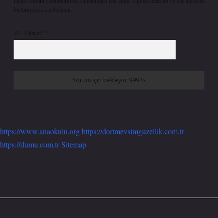
Daha sonraki yorumlarımda kullanılması için adım, e-posta adresim ve site adresim
bu tarayıcıya kaydedilsin.
10 - 4 kaçtır?
*
https://www.anaokulu.org
https://dortmevsimguzellik.com.tr
https://dumu.com.tr
Sitemap