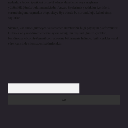
nedenle, sitedeki içerikleri proaktif olarak denetleme veya araştırma
yükümlülüğümüz bulunmamaktadır. Ancak, üyelerimiz yazdıkları içeriklerin
sorumluluğunu taşımakta olup, siteye üye olarak bu sorumluluğu kabul etmiş
sayılırlar.
Sitemiz, kar amacı gütmeyen ve tamamen ücretsiz bir bilgi paylaşım platformudur.
Hukuka ve yasal düzenlemelere aykırı olduğunu düşündüğünüz içerikleri,
backlinkpanelicomtr@gmail.com
adresine bildirmeniz halinde, ilgili içerikler yasal
süre içerisinde sitemizden kaldırılacaktır.
Arama