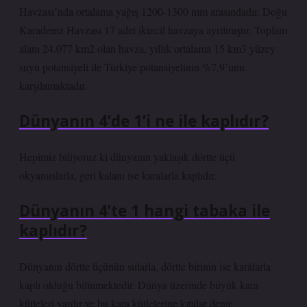
Havzası’nda ortalama yağış 1200-1300 mm arasındadır. Doğu
Karadeniz Havzası 17 adet ikincil havzaya ayrılmıştır. Toplam
alanı 24.077 km2 olan havza, yıllık ortalama 15 km3 yüzey
suyu potansiyeli ile Türkiye potansiyelinin %7,9’unu
karşılamaktadır.
Dünyanın 4’de 1’i ne ile kaplıdır?
Hepimiz biliyoruz ki dünyanın yaklaşık dörtte üçü
okyanuslarla, geri kalanı ise karalarla kaplıdır.
Dünyanın 4’te 1 hangi tabaka ile
kaplıdır?
Dünyanın dörtte üçünün sularla, dörtte birinin ise karalarla
kaplı olduğu bilinmektedir. Dünya üzerinde büyük kara
kütleleri vardır ve bu kara kütlelerine kıtalar denir.