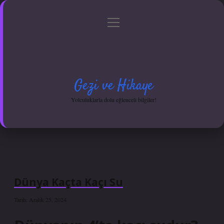
menüyü
Anasayfa
Gizlilik Politikası
Yasal Uyarı
aç
Hakkımızda
Gezi ve Hikaye
Yolculuklarla dolu eğlenceli bilgiler!
Dünya Kaçta Kaçı Su
Tarih: Aralık 25, 2024