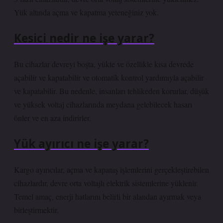
Yük altında açma ve kapatma yeteneğiniz yok.
Kesici nedir ne işe yarar?
Bu cihazlar devreyi boşta, yükte ve özellikle kısa devrede
açabilir ve kapatabilir ve otomatik kontrol yardımıyla açabilir
ve kapatabilir. Bu nedenle, insanları tehlikeden korurlar, düşük
ve yüksek voltaj cihazlarında meydana gelebilecek hasarı
önler ve en aza indirirler.
Yük ayırıcı ne işe yarar?
Kargo ayırıcılar, açma ve kapanış işlemlerini gerçekleştirebilen
cihazlardır, devre orta voltajlı elektrik sistemlerine yüklenir.
Temel amaç, enerji hatlarını belirli bir alandan ayırmak veya
birleştirmektir.