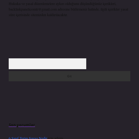
Hukuka ve yasal düzenlemelere aykırı olduğunu düşündüğünüz içerikleri,
backlinkpanelicomtr@gmail.com
adresine bildirmeniz halinde, ilgili içerikler yasal
süre içerisinde sitemizden kaldırılacaktır.
Arama
Son yorumlar
6 Sınıf Terim Sayısı Nedir
için
admin