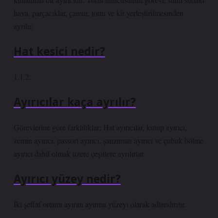
hava, parçacıklar, çamur, tortu ve kir yerleştirilmesinden
ayrılır.
Hat kesici nedir?
1.1.2.
Ayırıcılar kaça ayrılır?
Görevlerine göre farklılıklar; Hat ayırıcılar, kutup ayırıcı,
zemin ayırıcı, passort ayırıcı, şanzıman ayırıcı ve çubuk bölme
ayırıcı dahil olmak üzere çeşitlere ayrılırlar.
Ayırıcı yüzey nedir?
İki şeffaf ortamı ayıran ayırma yüzeyi olarak adlandırılır.