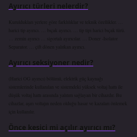
Ayırıcı türleri nelerdir?
Kuruldukları yerlere göre farklılıklar ve teknik özellikler. …
harici tip ayırıcı. … bıçak ayırıcı. … tip tipi harici bıçak türü.
… zemin ayırıcı … sigortalı ayırıcılar. … Doner -Isolator
Separator. … çift dönen yalıtkan ayırıcı.
Ayırıcı seksiyoner nedir?
(Harici OG ayırıcı) bölümü, elektrik güç kaynağı
sistemlerinde kullanılan ve sistemdeki yüksek voltaj hattı ile
düşük voltaj hattı arasında yalıtım sağlayan bir cihazdır. Bu
cihazlar, aşırı voltajın neden olduğu hasar ve kazaları önlemek
için kullanılır.
Önce kesici mi açılır ayırıcı mı?