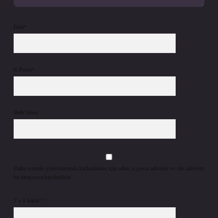
İsim*
E-Posta*
Web Sitesi
Daha sonraki yorumlarımda kullanılması için adım, e-posta adresim ve site adresim
bu tarayıcıya kaydedilsin.
7 + 8 kaçtır?
*