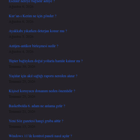
Esenler nereye bağlıdır adliye ?
Ağustos 6, 2026
Kur’an-ı Kerim ne için gönder ?
Ağustos 6, 2026
Ayakkabı yıkarken deterjan konur mu ?
Ağustos 5, 2026
Antijen-antikor birleşmesi nedir ?
Ağustos 4, 2026
Tüpler bağlıyken doğal yollarla hamile kalınır mı ?
Temmuz 30, 2026
Yaşlılar için akıl sağlığı raporu nereden alınır ?
Temmuz 25, 2026
Kişisel koruyucu donanım neden önemlidir ?
Temmuz 25, 2026
Basketbolda 6. adam ne anlama gelir ?
Temmuz 21, 2026
Yeni Söz gazetesi hangi gruba aittir ?
Temmuz 15, 2026
Windows 11’de kontrol paneli nasıl açılır ?