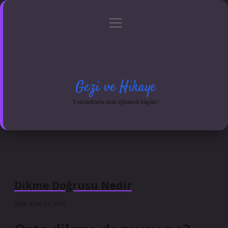
menüyü
Anasayfa
Gizlilik Politikası
Yasal Uyarı
aç
Hakkımızda
Gezi ve Hikaye
Yolculuklarla dolu eğlenceli bilgiler!
Dikme Doğrusu Nedir
Tarih: Eylül 13, 2024