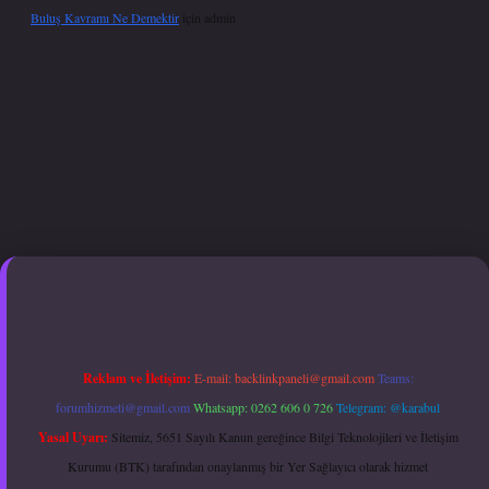
Buluş Kavramı Ne Demektir
için
admin
per giriş adresi güncellendi
betexper.xyz
hiltonbet güncel giriş
Reklam ve İletişim:
E-mail:
backlinkpaneli@gmail.com
Teams:
forumhizmeti@gmail.com
Whatsapp: 0262 606 0 726
Telegram: @karabul
Yasal Uyarı:
Sitemiz, 5651 Sayılı Kanun gereğince Bilgi Teknolojileri ve İletişim
Kurumu (BTK) tarafından onaylanmış bir Yer Sağlayıcı olarak hizmet