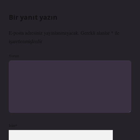
Bir yanıt yazın
E-posta adresiniz yayınlanmayacak.
Gerekli alanlar
*
ile
işaretlenmişlerdir
Yorum
İsim*