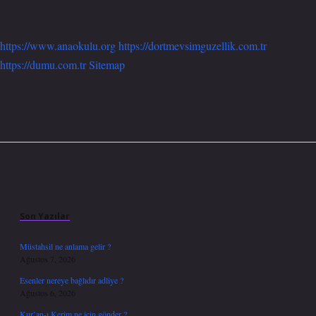
https://www.anaokulu.org
https://dortmevsimguzellik.com.tr
https://dumu.com.tr
Sitemap
Sidebar
Son Yazılar
Müstahsil ne anlama gelir ?
Ağustos 7, 2026
Esenler nereye bağlıdır adliye ?
Ağustos 6, 2026
Kur’an-ı Kerim ne için gönder ?