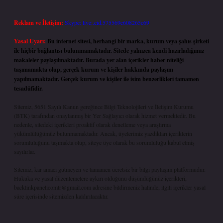
Reklam ve İletişim:
Skype: live:.cid.575569c608265c69
Yasal Uyarı:
Bu internet sitesi, herhangi bir marka, kurum veya şahıs şirketi
ile hiçbir bağlantısı bulunmamaktadır. Sitede yalnızca kendi hazırladığımız
makaleler paylaşılmaktadır. Burada yer alan içerikler haber niteliği
taşımamakta olup, gerçek kurum ve kişiler hakkında paylaşım
yapılmamaktadır. Gerçek kurum ve kişiler ile isim benzerlikleri tamamen
tesadüfidir.
Sitemiz, 5651 Sayılı Kanun gereğince Bilgi Teknolojileri ve İletişim Kurumu
(BTK) tarafından onaylanmış bir Yer Sağlayıcı olarak hizmet vermektedir. Bu
nedenle, sitedeki içerikleri proaktif olarak denetleme veya araştırma
yükümlülüğümüz bulunmamaktadır. Ancak, üyelerimiz yazdıkları içeriklerin
sorumluluğunu taşımakta olup, siteye üye olarak bu sorumluluğu kabul etmiş
sayılırlar.
Sitemiz, kar amacı gütmeyen ve tamamen ücretsiz bir bilgi paylaşım platformudur.
Hukuka ve yasal düzenlemelere aykırı olduğunu düşündüğünüz içerikleri,
backlinkpanelicomtr@gmail.com
adresine bildirmeniz halinde, ilgili içerikler yasal
süre içerisinde sitemizden kaldırılacaktır.