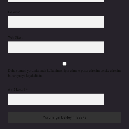
E-Posta*
Web Sitesi
Daha sonraki yorumlarımda kullanılması için adım, e-posta adresim ve site adresim
bu tarayıcıya kaydedilsin.
6 + 2 kaçtır?
*