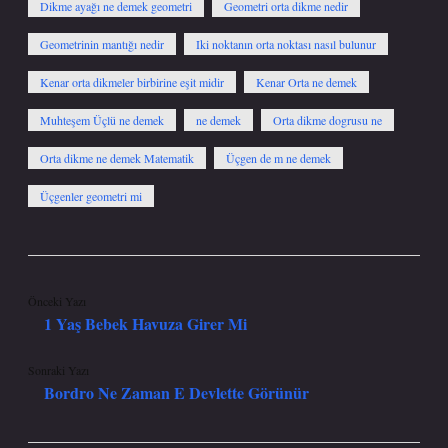
Dikme ayağı ne demek geometri
Geometri orta dikme nedir
Geometrinin mantığı nedir
Iki noktanın orta noktası nasıl bulunur
Kenar orta dikmeler birbirine eşit midir
Kenar Orta ne demek
Muhteşem Üçlü ne demek
ne demek
Orta dikme dogrusu ne
Orta dikme ne demek Matematik
Üçgen de m ne demek
Üçgenler geometri mi
Önceki Yazı
1 Yaş Bebek Havuza Girer Mi
Sonraki Yazı
Bordro Ne Zaman E Devlette Görünür