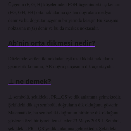
Üçgenin (F, G, H) köşelerinden FGH üçgenindeki üç kenarın
(FG, GH, FH) orta noktalarına çizilen doğrulara medyan
denir ve bu doğrular üçgenin bir yerinde kesişir. Bu kesişme
noktasına m(G) denir ve bu da merkez noktasıdır.
Ab’nin orta dikmesi nedir?
Düzlemde verilen iki noktadan eşit uzaklıktaki noktaların
geometrik konumu, AB doğru parçasının dik açıortayıdır.
⊥ ne demek?
⊥ sembolü, şekildeki . PR⊥QS’ye dik anlamına gelmektedir.
Şekildeki dik açı sembolü, doğruların dik olduğunu gösterir.
Matematikte, bu sembol iki doğrunun birbirine dik olduğunu
gösteren özel bir işareti temsil eder.23 Mayıs 2019⊥ Sembol,
şekildeki . PR⊥QS’ye dik anlamına gelmektedir. Şekildeki