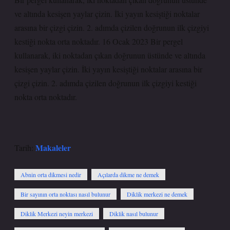
ve altında kesişen yaylar çizin. İki yayın kesiştiği noktalar
arasına bir çizgi çizin. 2. adımda çizilen doğrunun ilk çizgiyi
kestiği nokta orta noktadır. 16 Ocak 2023 Bir pergel
kullanarak, iki noktadan çıkan doğrunun üstünde ve altında
kesişen yaylar çizin. İki yayın kesiştiği noktalar arasına bir
çizgi çizin. 2. adımda çizilen doğrunun ilk çizgiyi kestiği
nokta orta noktadır.
Makaleler
Tarih:
Abnin orta dikmesi nedir
Açılarda dikme ne demek
Bir sayının orta noktası nasıl bulunur
Diklik merkezi ne demek
Diklik Merkezi neyin merkezi
Diklik nasıl bulunur