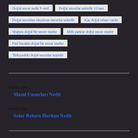
Doğal unsur nedir 9 sinif
Doğal unsurlar nelerdir 10 tane
Doğal unsurları oluşturan unsurlar nelerdir
Kaç doğal ortam vardır
Mağara doğal bir unsur mudur
Milli parklar doğal unsur mudur
Peri bacaları doğal bir unsur mudur
Türkiyedeki doğal unsurlar nelerdir
Önceki Yazı
Masal Unsurları Nedir
Sonraki Yazı
Solar Return Haritası Nedir