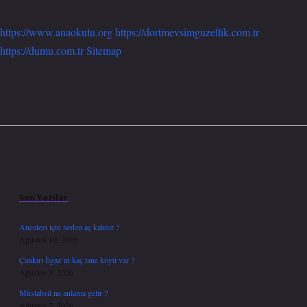
https://www.anaokulu.org
https://dortmevsimguzellik.com.tr
https://dumu.com.tr
Sitemap
Sidebar
Son Yazılar
Anestezi için neden aç kalınır ?
Ağustos 10, 2026
Çankırı İlgaz’ın kaç tane köyü var ?
Ağustos 9, 2026
Müstahsil ne anlama gelir ?
Ağustos 7, 2026