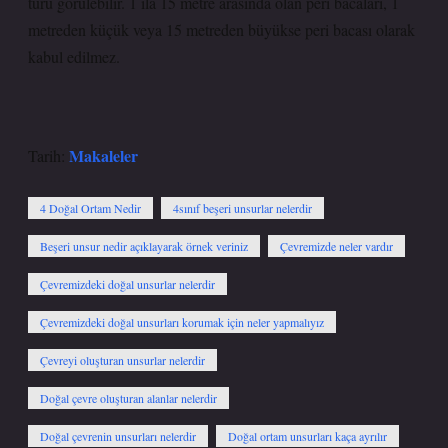
türü görülebilir. 1 ila 15 metre arasında olan peri bacaları, 1
metreden küçük veya 15 metreden büyükse peri bacası olarak
kabul edilmez.
Makaleler
Tarih:
4 Doğal Ortam Nedir
4sınıf beşeri unsurlar nelerdir
Beşeri unsur nedir açıklayarak örnek veriniz
Çevremizde neler vardır
Çevremizdeki doğal unsurlar nelerdir
Çevremizdeki doğal unsurları korumak için neler yapmalıyız
Çevreyi oluşturan unsurlar nelerdir
Doğal çevre oluşturan alanlar nelerdir
Doğal çevrenin unsurları nelerdir
Doğal ortam unsurları kaça ayrılır