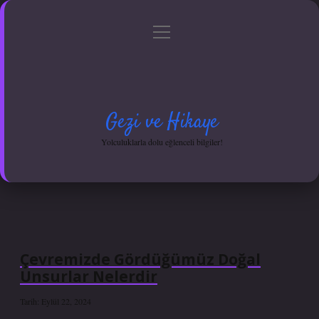
menüyü
Anasayfa
Gizlilik Politikası
Yasal Uyarı
aç
Hakkımızda
Gezi ve Hikaye
Yolculuklarla dolu eğlenceli bilgiler!
Çevremizde Gördüğümüz Doğal
Unsurlar Nelerdir
Tarih: Eylül 22, 2024