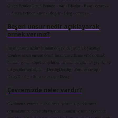
Green PetitionGreen Petition › tr-tr › Bloglar › Blog › cevreyi-
…Green Petition › tr-tr › Bloglar › Blog › cevreyi-…
Beşeri unsur nedir açıklayarak
örnek veriniz?
İnsan unsuru nedir? İnsanın doğayı değiştirerek yarattığı
ürünlere insan unsuru denir. İnsan unsurlarına örnek olarak
binalar, yollar, köprüler, şehirler, tarlalar, barajlar, alt geçitler ve
üst geçitler verilebilir. – DersligDerslig › Soru ve cevap ›
DetayDerslig › Soru ve cevap › Detay
Çevremizde neler vardır?
Okulumuz, evimiz, mahallemiz, şehrimiz, parklarımız,
ormanlarımız; buralarda yaşayan insanlar ve tüm hayvanlar;
ırmaklar, göller, denizler, ormanlar, hava, su ve diğer tüm canlı