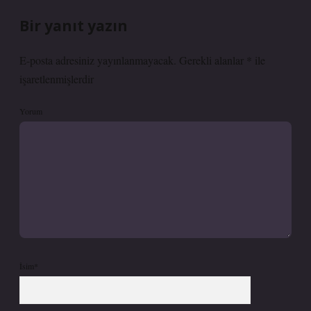
Bir yanıt yazın
E-posta adresiniz yayınlanmayacak.
Gerekli alanlar
*
ile
işaretlenmişlerdir
Yorum
İsim*