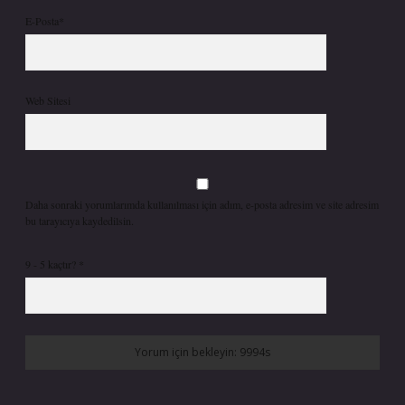
E-Posta*
Web Sitesi
Daha sonraki yorumlarımda kullanılması için adım, e-posta adresim ve site adresim
bu tarayıcıya kaydedilsin.
9 - 5 kaçtır?
*