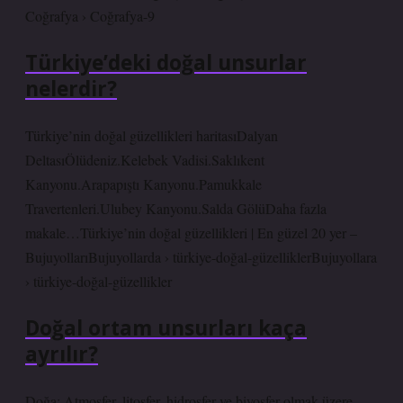
Coğrafya › Coğrafya-9
Türkiye’deki doğal unsurlar
nelerdir?
Türkiye’nin doğal güzellikleri haritasıDalyan
DeltasıÖlüdeniz.Kelebek Vadisi.Saklıkent
Kanyonu.Arapapıştı Kanyonu.Pamukkale
Travertenleri.Ulubey Kanyonu.Salda GölüDaha fazla
makale…Türkiye’nin doğal güzellikleri | En güzel 20 yer –
BujuyollarıBujuyollarda › türkiye-doğal-güzelliklerBujuyollara
› türkiye-doğal-güzellikler
Doğal ortam unsurları kaça
ayrılır?
Doğa: Atmosfer, litosfer, hidrosfer ve biyosfer olmak üzere