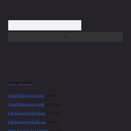
Arama
Son yorumlar
6 Sınıf Terim Sayısı Nedir
için
admin
6 Sınıf Terim Sayısı Nedir
için
Nilgün
Cüz Kavramı Nedir Kısaca
için
admin
Cüz Kavramı Nedir Kısaca
için
İpek
Buluş Kavramı Ne Demektir
için
admin