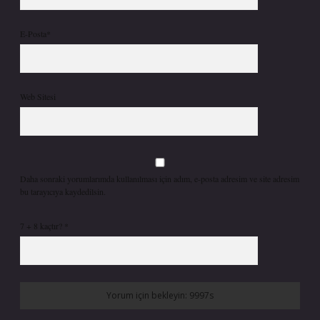
E-Posta*
Web Sitesi
Daha sonraki yorumlarımda kullanılması için adım, e-posta adresim ve site adresim
bu tarayıcıya kaydedilsin.
7 + 8 kaçtır?
*