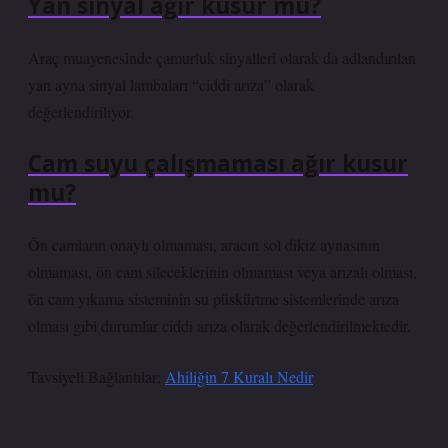
Yan sinyal ağır kusur mu?
Araç muayenesinde çamurluk sinyalleri olarak da adlandırılan
yan ayna sinyal lambaları “ciddi arıza” olarak
değerlendiriliyor.
Cam suyu çalışmaması ağır kusur
mu?
Ön camların onaylı olmaması, aracın sol dikiz aynasının
olmaması, ön cam sileceklerinin olmaması veya arızalı olması,
ön cam yıkama sisteminin su püskürtme sistemlerinde arıza
olması gibi durumlar ciddi arıza olarak değerlendirilmektedir.
Tavsiyeli Bağlantılar:
Ahiliğin 7 Kuralı Nedir