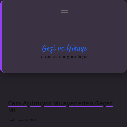
menüyü
Anasayfa
Gizlilik Politikası
Yasal Uyarı
aç
Hakkımızda
Gezi ve Hikaye
Yolculuklarla dolu eğlenceli bilgiler!
Cam Açılmıyor Muayeneden Geçer
Mi
Tarih: Ekim 16, 2024