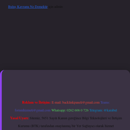
Buluş Kavramı Ne Demektir
için
admin
exper giriş adresi güncellendi
betexper.xyz
hiltonbet güncel giriş
Reklam ve İletişim:
E-mail:
backlinkpaneli@gmail.com
Teams:
forumhizmeti@gmail.com
Whatsapp: 0262 606 0 726
Telegram: @karabul
Yasal Uyarı:
Sitemiz, 5651 Sayılı Kanun gereğince Bilgi Teknolojileri ve İletişim
Kurumu (BTK) tarafından onaylanmış bir Yer Sağlayıcı olarak hizmet