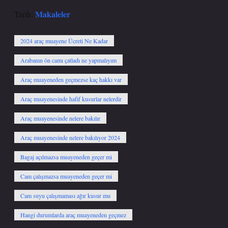
Makaleler
Tarih:
2024 araç muayene Ücreti Ne Kadar
Arabanın ön camı çatladı ne yapmalıyım
Araç muayeneden geçmezse kaç hakkı var
Araç muayenesinde hafif kusurlar nelerdir
Araç muayenesinde nelere bakılır
Araç muayenesinde nelere bakılıyor 2024
Bagaj açılmazsa muayeneden geçer mi
Cam çalışmazsa muayeneden geçer mi
Cam suyu çalışmaması ağır kusur mu
Hangi durumlarda araç muayeneden geçmez