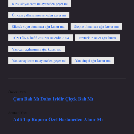
Kırık sinyal camı muayeneden geçer mi
Ön cam çatlarsa muayeneden geçer mi
Silecek suyu atmaması ağır kusur mu
Stepne olmaması ağır kusur mu
TÜVTÜRK hafif kusurlar nelerdir 2024
Tüvtürkün neler ağır kusur
Yan cam açılmaması ağır kusur mu
Yan sanayi cam muayeneden geçer mi
Yan sinyal ağır kusur mu
Önceki Yazı
Çam Balı Mı Daha Iyidir Çiçek Balı Mı
Sonraki Yazı
Adli Tıp Raporu Özel Hastaneden Alınır Mı