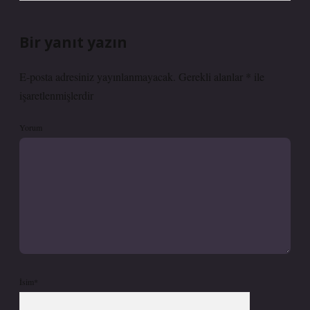
Bir yanıt yazın
E-posta adresiniz yayınlanmayacak.
Gerekli alanlar
*
ile
işaretlenmişlerdir
Yorum
İsim*