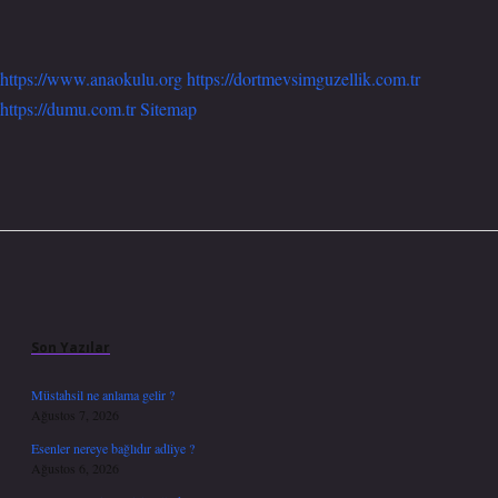
https://www.anaokulu.org
https://dortmevsimguzellik.com.tr
https://dumu.com.tr
Sitemap
Sidebar
Son Yazılar
Müstahsil ne anlama gelir ?
Ağustos 7, 2026
Esenler nereye bağlıdır adliye ?
Ağustos 6, 2026