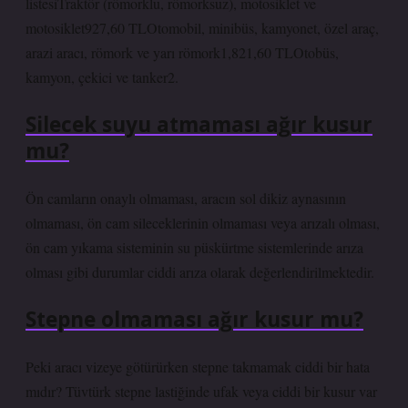
listesiTraktör (römorklu, römorksuz), motosiklet ve
motosiklet927,60 TLOtomobil, minibüs, kamyonet, özel araç,
arazi aracı, römork ve yarı römork1,821,60 TLOtobüs,
kamyon, çekici ve tanker2.
Silecek suyu atmaması ağır kusur
mu?
Ön camların onaylı olmaması, aracın sol dikiz aynasının
olmaması, ön cam sileceklerinin olmaması veya arızalı olması,
ön cam yıkama sisteminin su püskürtme sistemlerinde arıza
olması gibi durumlar ciddi arıza olarak değerlendirilmektedir.
Stepne olmaması ağır kusur mu?
Peki aracı vizeye götürürken stepne takmamak ciddi bir hata
mıdır? Tüvtürk stepne lastiğinde ufak veya ciddi bir kusur var