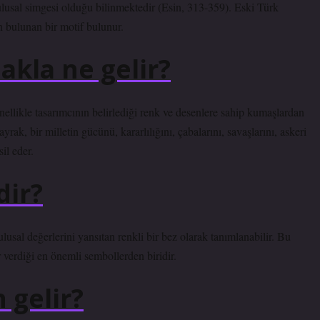
ulusal simgesi olduğu bilinmektedir (Esin, 313-359). Eski Türk
n bulunan bir motif bulunur.
akla ne gelir?
nellikle tasarımcının belirlediği renk ve desenlere sahip kumaşlardan
yrak, bir milletin gücünü, kararlılığını, çabalarını, savaşlarını, askeri
il eder.
dir?
lusal değerlerini yansıtan renkli bir bez olarak tanımlanabilir. Bu
 verdiği en önemli sembollerden biridir.
 gelir?