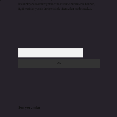
backlinkpanelicomtr@gmail.com
adresine bildirmeniz halinde,
ilgili içerikler yasal süre içerisinde sitemizden kaldırılacaktır.
Arama
Son yorumlar