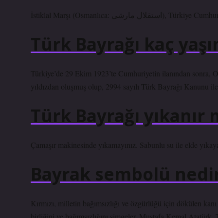
İstiklal Marşı (Osmanlıca: 
Türk Bayrağı kaç yaşı
Türkiye’de 29 Ekim 1923’te Cumhuriyetin ilanından sonra, O
yıldızdan oluşmuş olup, 2994 sayılı Türk Bayrağı Kanunu ile st
Türk Bayrağı yıkanır 
Çamaşır makinesinde yıkamayınız. Sabunlu su ile elde yıkayab
Bayrak sembolü nedi
Kırmızı, milletin bağımsızlığı ve özgürlüğü için dökülen kanı t
birliğini ve bağımsızlığını simgeler. Mustafa Kemal Atatürk, 