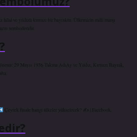
 sembolümüz?
ilal ve yıldızlı kırmızı bir bayraktır. Ülkemizin milli marşı
zın sembolleridir.
?
önemi: 29 Mayıs 1936 Takma AdıAy ve Yıldız, Kırmızı Bayrak,
aha
Çeyrek finale hangi ülkeler yükselecek? ✍ | Facebook.
edir?