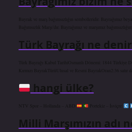
Bayrağımız bizim ne
Bayrak ve marş bağımsızlığın sembolleridir. Bayrağımız beyaz h
Bağımsızlık Marşı’dır. Bayrağımız ve marşımız bağımsızlığımı
Türk Bayrağı ne denir
Türk Bayrağı Kabul TarihiOsmanlı Dönemi: 1844 Türkiye D
Kırmızı BayrakTürüUlusal ve Resmi BayrakOran2:36 satır d
hangi ülke?
NTV Spor – Hollanda – ABD
Portekiz – İsviçre
Milli Marşımızın adı n