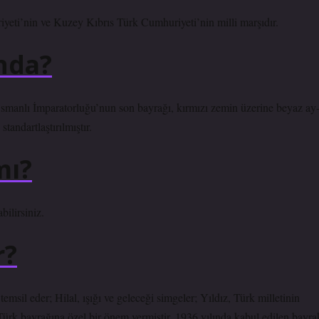
استقلال مارشى), Türkiye Cumhuriyeti’nin ve Kuzey Kıbrıs Türk Cumhuriyeti’nin milli marşıdır.
nda?
smanlı İmparatorluğu’nun son bayrağı, kırmızı zemin üzerine beyaz ay
andartlaştırılmıştır.
mı?
ilirsiniz.
r?
emsil eder; Hilal, ışığı ve geleceği simgeler; Yıldız, Türk milletinin
Türk bayrağına özel bir önem vermiştir. 1936 yılında kabul edilen bayra