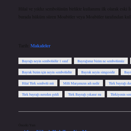
Hilal ve yıldız sembolünün birlikte kullanımı ilk olarak eski 
burada hüküm süren Moabitler veya Moabitler tarafından kull
Makaleler
Tarih:
Bayrağı neyin sembolüdür 1 sınıf
Bayrağımız bizim ne sembolümüz
Bayrak bizim için neyin sembolüdür
Bayrak neyin simgesidir
Bayr
Hilal Türk sembolü mü
Milli Marşımızın adı nedir
Türk bayrağı den
Türk bayrağı nereden geldi
Türk Bayrağı yıkanır mı
Türkiyenin se
Önceki Yazı