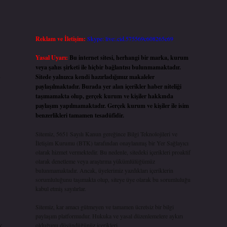
Reklam ve İletişim:
Skype: live:.cid.575569c608265c69
Yasal Uyarı:
Bu internet sitesi, herhangi bir marka, kurum
veya şahıs şirketi ile hiçbir bağlantısı bulunmamaktadır.
-
Sitede yalnızca kendi hazırladığımız makaleler
paylaşılmaktadır. Burada yer alan içerikler haber niteliği
taşımamakta olup, gerçek kurum ve kişiler hakkında
paylaşım yapılmamaktadır. Gerçek kurum ve kişiler ile isim
benzerlikleri tamamen tesadüfidir.
Sitemiz, 5651 Sayılı Kanun gereğince Bilgi Teknolojileri ve
İletişim Kurumu (BTK) tarafından onaylanmış bir Yer Sağlayıcı
olarak hizmet vermektedir. Bu nedenle, sitedeki içerikleri proaktif
olarak denetleme veya araştırma yükümlülüğümüz
bulunmamaktadır. Ancak, üyelerimiz yazdıkları içeriklerin
sorumluluğunu taşımakta olup, siteye üye olarak bu sorumluluğu
kabul etmiş sayılırlar.
Sitemiz, kar amacı gütmeyen ve tamamen ücretsiz bir bilgi
paylaşım platformudur. Hukuka ve yasal düzenlemelere aykırı
k
olduğunu düşündüğünüz içerikleri,