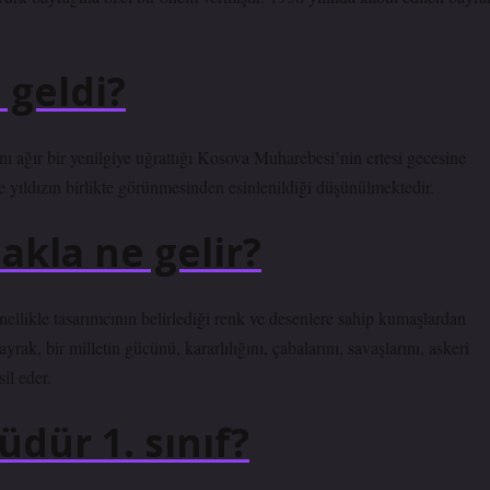
 geldi?
ı ağır bir yenilgiye uğrattığı Kosova Muharebesi’nin ertesi gecesine
yıldızın birlikte görünmesinden esinlenildiği düşünülmektedir.
akla ne gelir?
nellikle tasarımcının belirlediği renk ve desenlere sahip kumaşlardan
yrak, bir milletin gücünü, kararlılığını, çabalarını, savaşlarını, askeri
il eder.
dür 1. sınıf?