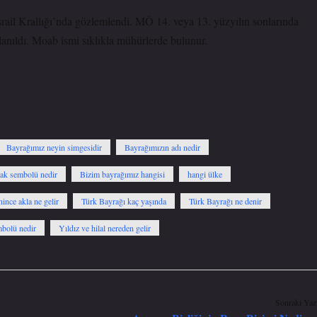
İsrail Krallığı’nda gözlemlendi. MÖ 14. veya 13. yüzyılın sonlarında
anıldı. Moab ismi sıklıkla mühürlerde bulunur.
Bayrağımız neyin simgesidir
Bayrağımızın adı nedir
ak sembolü nedir
Bizim bayrağımız hangisi
hangi ülke
ince akla ne gelir
Türk Bayrağı kaç yaşında
Türk Bayrağı ne denir
mbolü nedir
Yıldız ve hilal nereden gelir
Sonraki Yaz