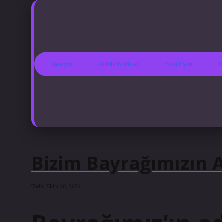
Anasayfa
Gizlilik Politikası
Yasal Uyarı
H
Bizim Bayrağımızın 
Tarih: Ekim 10, 2024