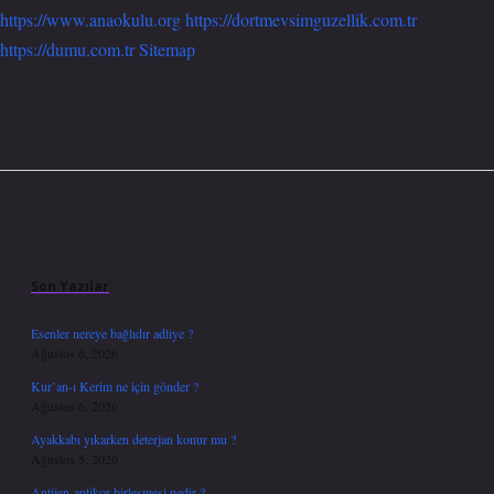
https://www.anaokulu.org
https://dortmevsimguzellik.com.tr
https://dumu.com.tr
Sitemap
Sidebar
Son Yazılar
Esenler nereye bağlıdır adliye ?
Ağustos 6, 2026
Kur’an-ı Kerim ne için gönder ?
Ağustos 6, 2026
Ayakkabı yıkarken deterjan konur mu ?
Ağustos 5, 2026
Antijen-antikor birleşmesi nedir ?