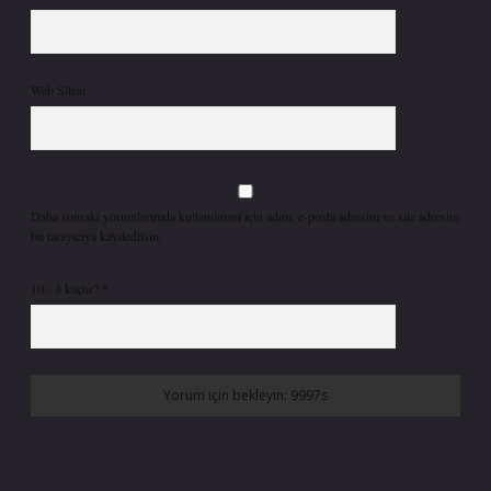
Web Sitesi
Daha sonraki yorumlarımda kullanılması için adım, e-posta adresim ve site adresim
bu tarayıcıya kaydedilsin.
10 - 4 kaçtır?
*