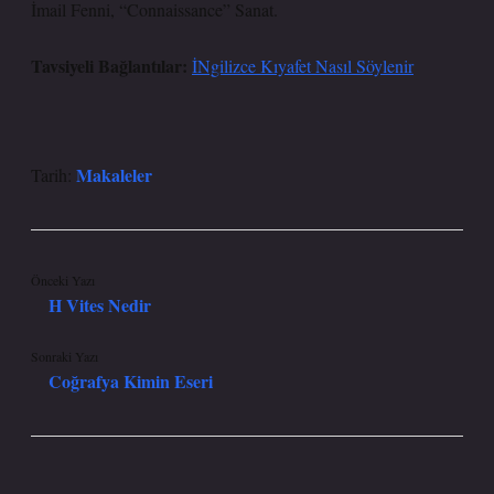
İmail Fenni, “Connaissance” Sanat.
Tavsiyeli Bağlantılar:
İNgilizce Kıyafet Nasıl Söylenir
Makaleler
Tarih:
Önceki Yazı
H Vites Nedir
Sonraki Yazı
Coğrafya Kimin Eseri