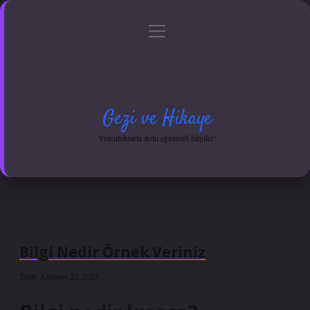
menüyü
Anasayfa
Gizlilik Politikası
Yasal Uyarı
aç
Hakkımızda
Gezi ve Hikaye
Yolculuklarla dolu eğlenceli bilgiler!
Bilgi Nedir Örnek Veriniz
Tarih: Ağustos 25, 2025