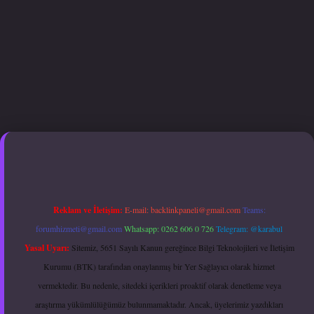
xper giriş adresi güncellendi
betexper.xyz
hiltonbet güncel giriş
Reklam ve İletişim:
E-mail:
backlinkpaneli@gmail.com
Teams:
forumhizmeti@gmail.com
Whatsapp: 0262 606 0 726
Telegram: @karabul
Yasal Uyarı:
Sitemiz, 5651 Sayılı Kanun gereğince Bilgi Teknolojileri ve İletişim
Kurumu (BTK) tarafından onaylanmış bir Yer Sağlayıcı olarak hizmet
vermektedir. Bu nedenle, sitedeki içerikleri proaktif olarak denetleme veya
araştırma yükümlülüğümüz bulunmamaktadır. Ancak, üyelerimiz yazdıkları